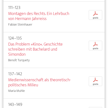
111–123
Montagen des Rechts. Ein Lehrbuch
p
von Hermann Jahrreiss
gratis
Fabian Steinhauer
124–135
Das Problem »Kino«. Geschichte
p
schreiben mit Bachelard und
gratis
Simondon
Benoît Turquety
137–142
Medienwissenschaft als theoretisch-
p
politisches Milieu
gratis
Maria Muhle
143–149