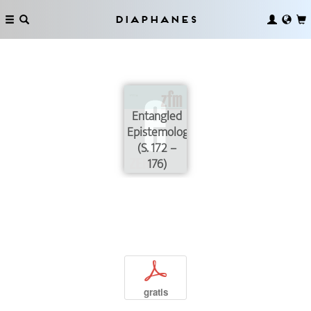
Diaphanes
Entangled
Epistemologies
(S. 172 –
176)
p
gratis