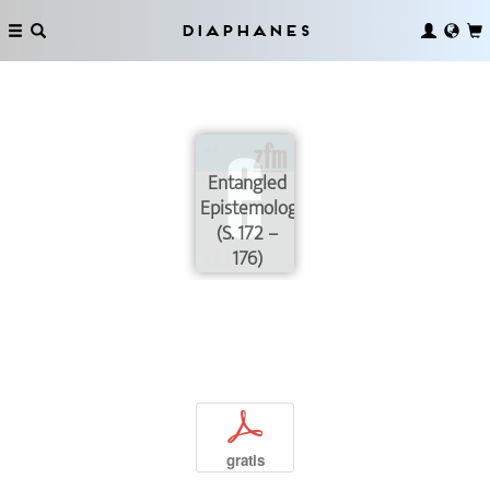
Diaphanes
Entangled
Epistemologies
(S. 172 –
176)
p
gratis