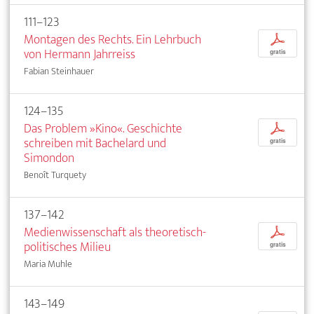
111–123
Montagen des Rechts. Ein Lehrbuch
p
von Hermann Jahrreiss
gratis
Fabian Steinhauer
124–135
Das Problem »Kino«. Geschichte
p
schreiben mit Bachelard und
gratis
Simondon
Benoît Turquety
137–142
Medienwissenschaft als theoretisch-
p
politisches Milieu
gratis
Maria Muhle
143–149