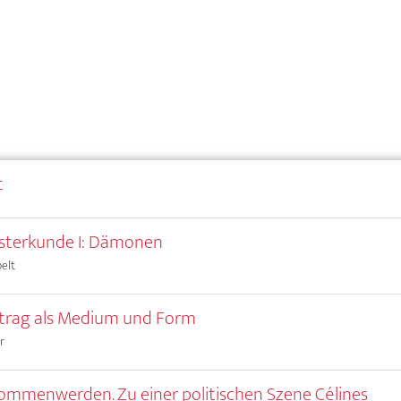
t
sterkunde I: Dämonen
elt
trag als Medium und Form
r
mmenwerden. Zu einer politischen Szene Célines