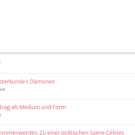
t
sterkunde I: Dämonen
elt
trag als Medium und Form
r
mmenwerden. Zu einer politischen Szene Célines