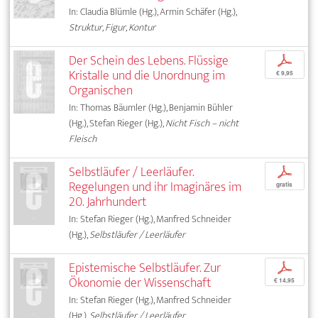
In: Claudia Blümle (Hg.), Armin Schäfer (Hg.),
Struktur, Figur, Kontur
Der Schein des Lebens. Flüssige
p
Kristalle und die Unordnung im
€ 9,95
Organischen
In: Thomas Bäumler (Hg.), Benjamin Bühler
(Hg.), Stefan Rieger (Hg.),
Nicht Fisch – nicht
Fleisch
Selbstläufer / Leerläufer.
p
Regelungen und ihr Imaginäres im
gratis
20. Jahrhundert
In: Stefan Rieger (Hg.), Manfred Schneider
(Hg.),
Selbstläufer / Leerläufer
Epistemische Selbstläufer. Zur
p
Ökonomie der Wissenschaft
€ 14,95
In: Stefan Rieger (Hg.), Manfred Schneider
(Hg.),
Selbstläufer / Leerläufer