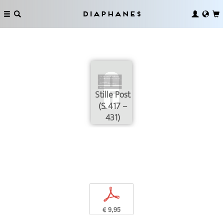
Diaphanes
Stille Post
(S. 417 –
431)
p
€ 9,95