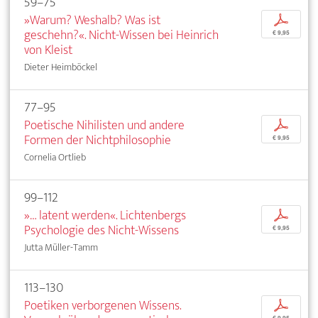
59–75
»Warum? Weshalb? Was ist
p
geschehn?«. Nicht-Wissen bei Heinrich
€ 9,95
von Kleist
Dieter Heimböckel
77–95
Poetische Nihilisten und andere
p
Formen der Nichtphilosophie
€ 9,95
Cornelia Ortlieb
99–112
»… latent werden«. Lichtenbergs
p
Psychologie des Nicht-Wissens
€ 9,95
Jutta Müller-Tamm
113–130
Poetiken verborgenen Wissens.
p
€ 9,95