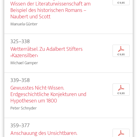
Wissen der Literaturwissenschaft am
€ 9,95
Beispiel des historischen Romans –
Naubert und Scott
Manuela Günter
325–338
Wetterrätsel. Zu Adalbert Stifters
p
›Kazensilber‹
€ 9,95
Michael Gamper
339–358
Gewusstes Nicht-Wissen.
p
Erdgeschichtliche Konjekturen und
€ 9,95
Hypothesen um 1800
Peter Schnyder
359–377
Anschauung des Unsichtbaren.
p