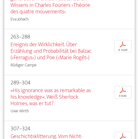
Wissens in Charles Fouriers ›Théorie
des quatre mouvements‹
Eva Johach
263–288
Ereignis der Wirklichkeit. Über
p
Erzählung und Probabilität bei Balzac
€ 14,95
(›Ferragus‹) und Poe (›Marie Rogêt‹)
Rüdiger Campe
289–304
»His ignorance was as remarkable as
p
his knowledge«. Weiß Sherlock
€ 9,95
Holmes, was er tut?
Uwe Wirth
307–324
Geschichtsklitterung. Vom Nicht-
p