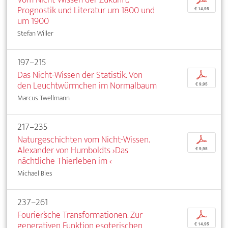
Prognostik und Literatur um 1800 und
€ 14,95
um 1900
Stefan Willer
197–215
Das Nicht-Wissen der Statistik. Von
p
den Leuchtwürmchen im Normalbaum
€ 9,95
Marcus Twellmann
217–235
Naturgeschichten vom Nicht-Wissen.
p
Alexander von Humboldts ›Das
€ 9,95
nächtliche Thierleben im ‹
Michael Bies
237–261
Fourier’sche Transformationen. Zur
p
generativen Funktion esoterischen
€ 14,95