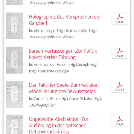
Das holographische Wissen
Holographie. Das Versprechen der
p
Ganzheit
€ 9,95
In: Stefan Rieger (Hg.), Jens Schröter (Hg.),
Das holographische Wissen
Barsch-Verfassungen. Zur Politik
p
koordinierter Führung
€ 9,95
In: Anne von der Heiden (Hg.), Joseph Vogl
(Hg.),
Politische Zoologie
Der Takt der Seele. Zur medialen
p
Modellierung des Bewusstseins
€ 14,95
In: Cornelius Borck (Hg.), Armin Schäfer (Hg.),
Psychographien
Ungewollte Abstraktion. Zur
p
Auflösung in der optischen
€ 9,95
Datenverarbeitung