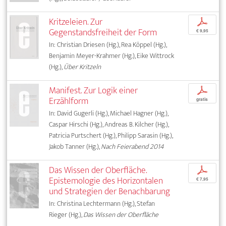
Kritzeleien. Zur
p
Gegenstandsfreiheit der Form
€ 9,95
In: Christian Driesen (Hg.), Rea Köppel (Hg.),
Benjamin Meyer-Krahmer (Hg.), Eike Wittrock
(Hg.),
Über Kritzeln
Manifest. Zur Logik einer
p
Erzählform
gratis
In: David Gugerli (Hg.), Michael Hagner (Hg.),
Caspar Hirschi (Hg.), Andreas B. Kilcher (Hg.),
Patricia Purtschert (Hg.), Philipp Sarasin (Hg.),
Jakob Tanner (Hg.),
Nach Feierabend 2014
Das Wissen der Oberfläche.
p
Epistemologie des Horizontalen
€ 7,95
und Strategien der Benachbarung
In: Christina Lechtermann (Hg.), Stefan
Rieger (Hg.),
Das Wissen der Oberfläche