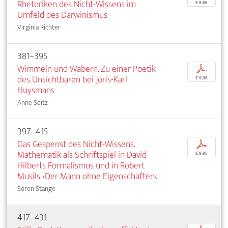
Rhetoriken des Nicht-Wissens im
€ 9,95
Umfeld des Darwinismus
Virginia Richter
381–395
Wimmeln und Wabern. Zu einer Poetik
p
des Unsichtbaren bei Joris-Karl
€ 9,95
Huysmans
Anne Seitz
397–415
Das Gespenst des Nicht-Wissens.
p
Mathematik als Schriftspiel in David
€ 9,95
Hilberts Formalismus und in Robert
Musils ›Der Mann ohne Eigenschaften‹
Sören Stange
417–431