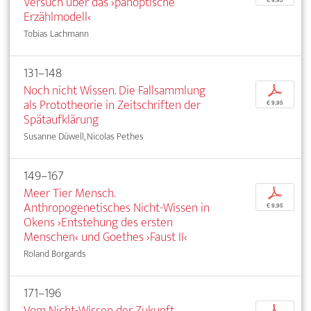
Versuch über das ›panoptische
Erzählmodell‹
Tobias Lachmann
131–148
Noch nicht Wissen. Die Fallsammlung
p
als Prototheorie in Zeitschriften der
€ 9,95
Spätaufklärung
Susanne Düwell, Nicolas Pethes
149–167
Meer Tier Mensch.
p
Anthropogenetisches Nicht-Wissen in
€ 9,95
Okens ›Entstehung des ersten
Menschen‹ und Goethes ›Faust II‹
Roland Borgards
171–196
Vom Nicht-Wissen der Zukunft.
p