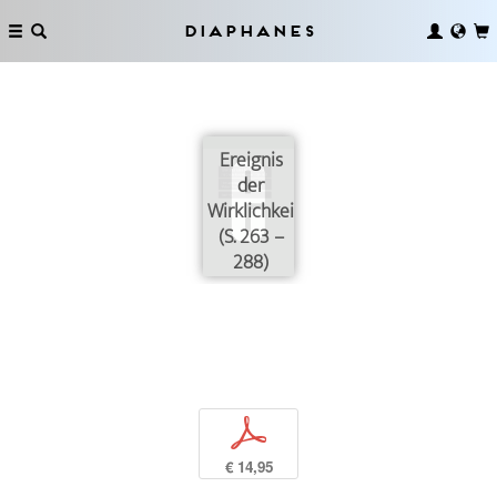
Diaphanes
Ereignis
der
Wirklichkeit
(S. 263 –
288)
p
€ 14,95