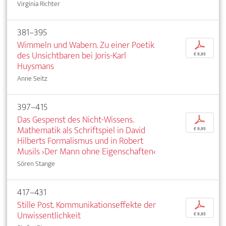
Virginia Richter
381–395
Wimmeln und Wabern. Zu einer Poetik
p
des Unsichtbaren bei Joris-Karl
€ 9,95
Huysmans
Anne Seitz
397–415
Das Gespenst des Nicht-Wissens.
p
Mathematik als Schriftspiel in David
€ 9,95
Hilberts Formalismus und in Robert
Musils ›Der Mann ohne Eigenschaften‹
Sören Stange
417–431
Stille Post. Kommunikationseffekte der
p
Unwissentlichkeit
€ 9,95