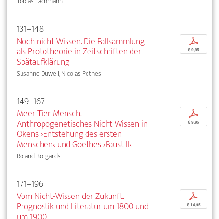
Tobias Lachmann
131–148
Noch nicht Wissen. Die Fallsammlung
p
als Prototheorie in Zeitschriften der
€ 9,95
Spätaufklärung
Susanne Düwell, Nicolas Pethes
149–167
Meer Tier Mensch.
p
Anthropogenetisches Nicht-Wissen in
€ 9,95
Okens ›Entstehung des ersten
Menschen‹ und Goethes ›Faust II‹
Roland Borgards
171–196
Vom Nicht-Wissen der Zukunft.
p
Prognostik und Literatur um 1800 und
€ 14,95
um 1900