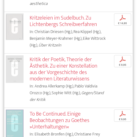
aesthetica
Kritzeleien im Sudelbuch. Zu
p
Lichtenbergs Schreibverfahren
€ 14,95
In: Christian Driesen (Hg.), Rea Köppel (Hg.),
Benjamin Meyer-Krahmer (Hg.), Eike Wittrock
(Hg.),
Über Kritzeln
Kritik der Poetik, Theorie der
p
Ästhetik. Zu einer Konstellation
€ 9,95
aus der Vorgeschichte des
modernen Literaturwissens
In: Andrea Allerkamp (Hg.), Pablo Valdivia
Orozco (Hg.), Sophie Witt (Hg.),
Gegen/Stand
der Kritik
To Be Continued. Einige
p
Beobachtungen zu Goethes
€ 9,95
»Unterhaltungen«
In: Elisabeth Bronfen (Hg.), Christiane Frey