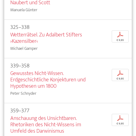
Naubert und Scott
Manuela Günter
325–338
Wetterrätsel. Zu Adalbert Stifters
p
›Kazensilber‹
€ 9,95
Michael Gamper
339–358
Gewusstes Nicht-Wissen.
p
Erdgeschichtliche Konjekturen und
€ 9,95
Hypothesen um 1800
Peter Schnyder
359–377
Anschauung des Unsichtbaren.
p
Rhetoriken des Nicht-Wissens im
€ 9,95
Umfeld des Darwinismus