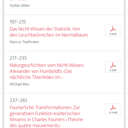
Stefan Willer
197–215
Das Nicht-Wissen der Statistik. Von
p
den Leuchtwürmchen im Normalbaum
€ 9,95
Marcus Twellmann
217–235
Naturgeschichten vom Nicht-Wissen.
p
Alexander von Humboldts ›Das
€ 9,95
nächtliche Thierleben im ‹
Michael Bies
237–261
Fourier’sche Transformationen. Zur
p
generativen Funktion esoterischen
€ 14,95
Wissens in Charles Fouriers ›Théorie
des quatre mouvements‹