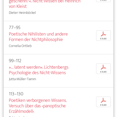
geschehn?«. Nicht-Wissen bei Heinrich
€ 9,95
von Kleist
Dieter Heimböckel
77–95
Poetische Nihilisten und andere
p
Formen der Nichtphilosophie
€ 9,95
Cornelia Ortlieb
99–112
»… latent werden«. Lichtenbergs
p
Psychologie des Nicht-Wissens
€ 9,95
Jutta Müller-Tamm
113–130
Poetiken verborgenen Wissens.
p
Versuch über das ›panoptische
€ 9,95
Erzählmodell‹