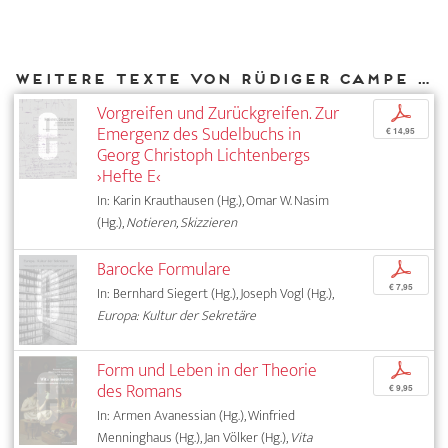
Weitere Texte von Rüdiger Campe bei DIAPHANES
Vorgreifen und Zurückgreifen. Zur
p
Emergenz des Sudelbuchs in
€ 14,95
Georg Christoph Lichtenbergs
›Hefte E‹
In: Karin Krauthausen (Hg.), Omar W. Nasim
(Hg.),
Notieren, Skizzieren
Barocke Formulare
p
€ 7,95
In: Bernhard Siegert (Hg.), Joseph Vogl (Hg.),
Europa: Kultur der Sekretäre
Form und Leben in der Theorie
p
des Romans
€ 9,95
In: Armen Avanessian (Hg.), Winfried
Menninghaus (Hg.), Jan Völker (Hg.),
Vita