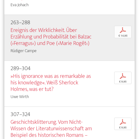
Eva Johach
263–288
Ereignis der Wirklichkeit. Über
p
Erzählung und Probabilität bei Balzac
€ 14,95
(›Ferragus‹) und Poe (›Marie Rogêt‹)
Rüdiger Campe
289–304
»His ignorance was as remarkable as
p
his knowledge«. Weiß Sherlock
€ 9,95
Holmes, was er tut?
Uwe Wirth
307–324
Geschichtsklitterung. Vom Nicht-
p
Wissen der Literaturwissenschaft am
€ 9,95
Beispiel des historischen Romans –