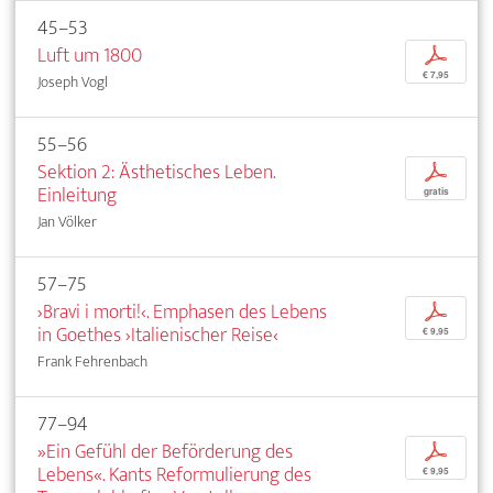
45–53
Luft um 1800
p
€ 7,95
Joseph Vogl
55–56
Sektion 2: Ästhetisches Leben.
p
Einleitung
gratis
Jan Völker
57–75
›Bravi i morti!‹. Emphasen des Lebens
p
in Goethes ›Italienischer Reise‹
€ 9,95
Frank Fehrenbach
77–94
»Ein Gefühl der Beförderung des
p
Lebens«. Kants Reformulierung des
€ 9,95