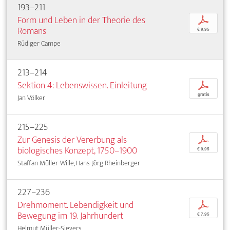
193–211
Form und Leben in der Theorie des
p
Romans
€ 9,95
Rüdiger Campe
213–214
Sektion 4: Lebenswissen. Einleitung
p
gratis
Jan Völker
215–225
Zur Genesis der Vererbung als
p
biologisches Konzept, 1750–1900
€ 9,95
Staffan Müller-Wille, Hans-Jörg Rheinberger
227–236
Drehmoment. Lebendigkeit und
p
Bewegung im 19. Jahrhundert
€ 7,95
Helmut Müller-Sievers