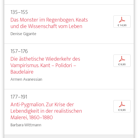
135–155
Das Monster im Regenbogen. Keats
p
und die Wissenschaft vom Leben
€ 14,95
Denise Gigante
157–176
Die ästhetische Wiederkehr des
p
Vampirismus. Kant – Polidori –
€ 9,95
Baudelaire
Armen Avanessian
177–191
Anti-Pygmalion. Zur Krise der
p
Lebendigkeit in der realistischen
€ 9,95
Malerei, 1860–1880
Barbara Wittmann