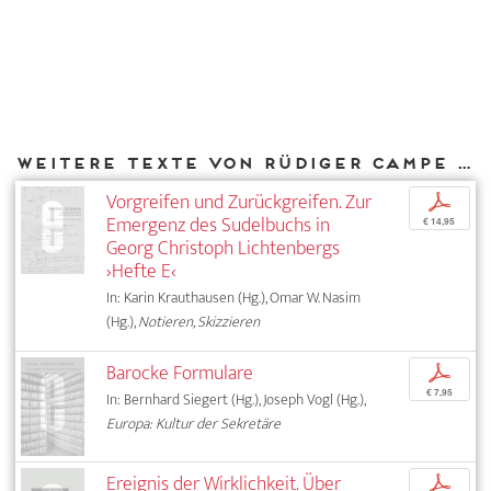
Weitere Texte von Rüdiger Campe bei DIAPHANES
Vorgreifen und Zurückgreifen. Zur
p
Emergenz des Sudelbuchs in
€ 14,95
Georg Christoph Lichtenbergs
›Hefte E‹
In: Karin Krauthausen (Hg.), Omar W. Nasim
(Hg.),
Notieren, Skizzieren
Barocke Formulare
p
€ 7,95
In: Bernhard Siegert (Hg.), Joseph Vogl (Hg.),
Europa: Kultur der Sekretäre
Ereignis der Wirklichkeit. Über
p