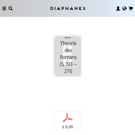
Diaphanes
Form und
Leben in
der
Theorie
des
Romans
(S. 193 –
211)
p
€ 9,95