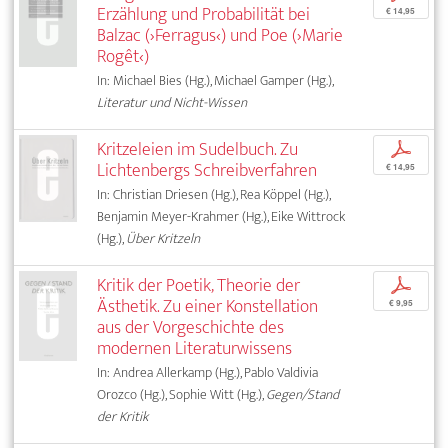
Erzählung und Probabilität bei
€ 14,95
Balzac (›Ferragus‹) und Poe (›Marie
Rogêt‹)
In: Michael Bies (Hg.), Michael Gamper (Hg.),
Literatur und Nicht-Wissen
Kritzeleien im Sudelbuch. Zu
p
Lichtenbergs Schreibverfahren
€ 14,95
In: Christian Driesen (Hg.), Rea Köppel (Hg.),
Benjamin Meyer-Krahmer (Hg.), Eike Wittrock
(Hg.),
Über Kritzeln
Kritik der Poetik, Theorie der
p
Ästhetik. Zu einer Konstellation
€ 9,95
aus der Vorgeschichte des
modernen Literaturwissens
In: Andrea Allerkamp (Hg.), Pablo Valdivia
Orozco (Hg.), Sophie Witt (Hg.),
Gegen/Stand
der Kritik