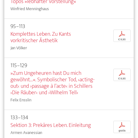
Topos »lebhafter Vorstellung«
Winfried Menninghaus
95–113
Komplettes Leben. Zu Kants
p
vorkritischer Ästhetik
€ 9,95
Jan Völker
115–129
»Zum Ungeheuren hast Du mich
p
gewöhnt…«. Symbolischer Tod, ›acting-
€ 9,95
out‹ und ›passage à l’acte‹ in Schillers
›Die Räuber‹ und ›Wilhelm Tell‹
Felix Ensslin
133–134
Sektion 3: Prekäres Leben. Einleitung
p
gratis
Armen Avanessian