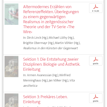
Altermodernes Erzählen von
p
Referenzeffekten. Überlegungen
€ 14,95
zu einem gegenwärtigen
Realismus in zeitgenössischer
Theorie und der TV-Serie ›The
Wire‹
In: Dirck Linck (Hg.), Michael Lüthy (Hg.),
Brigitte Obermayr (Hg.), Martin Vöhler (Hg.),
Realismus in den Künsten der Gegenwart
Sektion 1: Die Entstehung zweier
p
Disziplinen: Biologie und Ästhetik.
gratis
Einleitung
In: Armen Avanessian (Hg.), Winfried
Menninghaus (Hg.), Jan Völker (Hg.),
Vita
aesthetica
Sektion 3: Prekäres Leben.
p
Einleitung
gratis