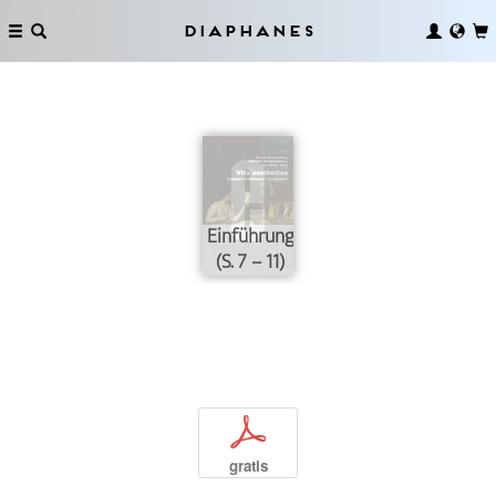
Diaphanes
Einführung
(S. 7 – 11)
p
gratis