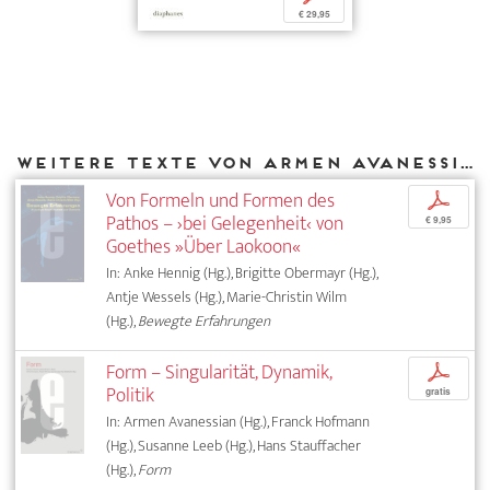
€ 29,95
Weitere Texte von Armen Avanessian bei DIAPHANES
Von Formeln und Formen des
p
Pathos – ›bei Gelegenheit‹ von
€ 9,95
Goethes »Über Laokoon«
In: Anke Hennig (Hg.), Brigitte Obermayr (Hg.),
Antje Wessels (Hg.), Marie-Christin Wilm
(Hg.),
Bewegte Erfahrungen
Form – Singularität, Dynamik,
p
Politik
gratis
In: Armen Avanessian (Hg.), Franck Hofmann
(Hg.), Susanne Leeb (Hg.), Hans Stauffacher
(Hg.),
Form