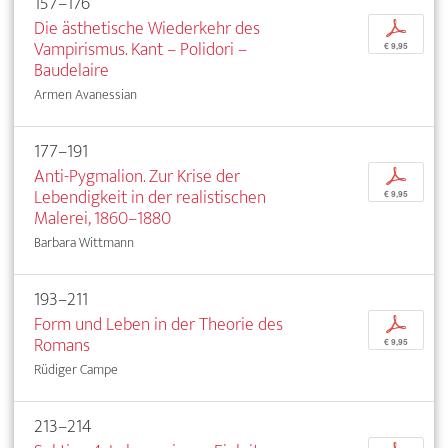
157–176
Die ästhetische Wiederkehr des
p
Vampirismus. Kant – Polidori –
€ 9,95
Baudelaire
Armen Avanessian
177–191
Anti-Pygmalion. Zur Krise der
p
Lebendigkeit in der realistischen
€ 9,95
Malerei, 1860–1880
Barbara Wittmann
193–211
Form und Leben in der Theorie des
p
Romans
€ 9,95
Rüdiger Campe
213–214