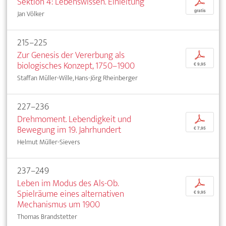
Sektion 4: Lebenswissen. Einleitung
p
gratis
Jan Völker
215–225
Zur Genesis der Vererbung als
p
biologisches Konzept, 1750–1900
€ 9,95
Staffan Müller-Wille, Hans-Jörg Rheinberger
227–236
Drehmoment. Lebendigkeit und
p
Bewegung im 19. Jahrhundert
€ 7,95
Helmut Müller-Sievers
237–249
Leben im Modus des Als-Ob.
p
Spielräume eines alternativen
€ 9,95
Mechanismus um 1900
Thomas Brandstetter