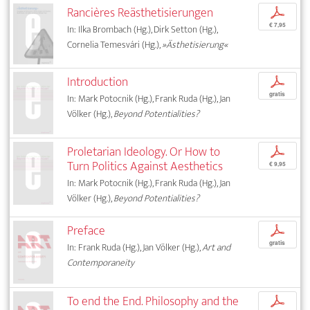
Rancières Reästhetisierungen
p
€ 7,95
In: Ilka Brombach (Hg.), Dirk Setton (Hg.),
Cornelia Temesvári (Hg.),
»Ästhetisierung«
Introduction
p
gratis
In: Mark Potocnik (Hg.), Frank Ruda (Hg.), Jan
Völker (Hg.),
Beyond Potentialities?
Proletarian Ideology. Or How to
p
Turn Politics Against Aesthetics
€ 9,95
In: Mark Potocnik (Hg.), Frank Ruda (Hg.), Jan
Völker (Hg.),
Beyond Potentialities?
Preface
p
gratis
In: Frank Ruda (Hg.), Jan Völker (Hg.),
Art and
Contemporaneity
To end the End. Philosophy and the
p