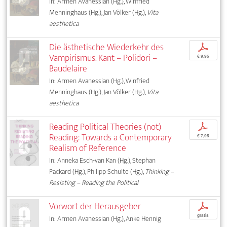
In: Armen Avanessian (Hg.), Winfried
Menninghaus (Hg.), Jan Völker (Hg.),
Vita
aesthetica
Die ästhetische Wiederkehr des
p
Vampirismus. Kant – Polidori –
€ 9,95
Baudelaire
In: Armen Avanessian (Hg.), Winfried
Menninghaus (Hg.), Jan Völker (Hg.),
Vita
aesthetica
Reading Political Theories (not)
p
Reading: Towards a Contemporary
€ 7,95
Realism of Reference
In: Anneka Esch-van Kan (Hg.), Stephan
Packard (Hg.), Philipp Schulte (Hg.),
Thinking –
Resisting – Reading the Political
Vorwort der Herausgeber
p
gratis
In: Armen Avanessian (Hg.), Anke Hennig