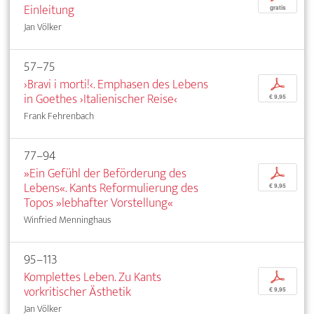
Einleitung
gratis
Jan Völker
57–75
›Bravi i morti!‹. Emphasen des Lebens
p
in Goethes ›Italienischer Reise‹
€ 9,95
Frank Fehrenbach
77–94
»Ein Gefühl der Beförderung des
p
Lebens«. Kants Reformulierung des
€ 9,95
Topos »lebhafter Vorstellung«
Winfried Menninghaus
95–113
Komplettes Leben. Zu Kants
p
vorkritischer Ästhetik
€ 9,95
Jan Völker