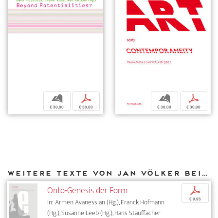
b
p
b
p
€ 30,00
€ 30,00
€ 30,00
€ 30,00
Weitere Texte von Jan Völker bei DIAPHANES
Onto-Genesis der Form
p
€ 9,95
In: Armen Avanessian (Hg.), Franck Hofmann
(Hg.), Susanne Leeb (Hg.), Hans Stauffacher