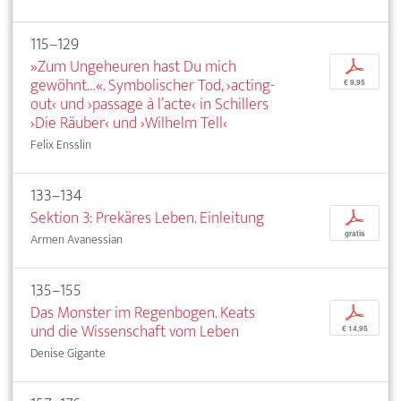
115–129
»Zum Ungeheuren hast Du mich
p
gewöhnt…«. Symbolischer Tod, ›acting-
€ 9,95
out‹ und ›passage à l’acte‹ in Schillers
›Die Räuber‹ und ›Wilhelm Tell‹
Felix Ensslin
133–134
Sektion 3: Prekäres Leben. Einleitung
p
gratis
Armen Avanessian
135–155
Das Monster im Regenbogen. Keats
p
und die Wissenschaft vom Leben
€ 14,95
Denise Gigante