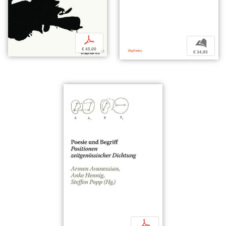
p
b
€ 45,00
€ 34,95
p