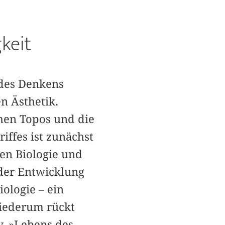
keit
 des Denkens
n Ästhetik.
hen Topos und die
iffes ist zunächst
nen Biologie und
 der Entwicklung
ologie – ein
wiederum rückt
w. »Lebens des