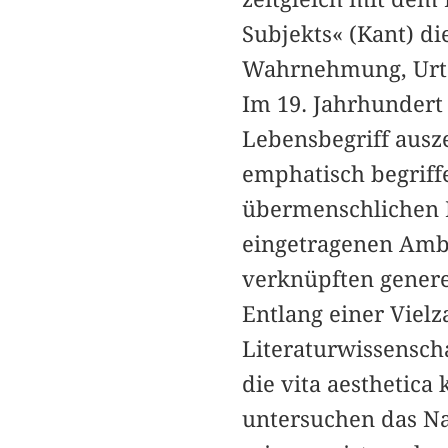
Subjekts« (Kant) di
Wahrnehmung, Urte
Im 19. Jahrhundert
Lebensbegriff ausze
emphatisch begrif
übermenschlichen M
eingetragenen Ambiv
verknüpften genere
Entlang einer Vielz
Literaturwissenscha
die vita aesthetica
untersuchen das Na