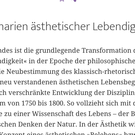
narien ästhetischer Lebendig
des ist die grundlegende Transformation
digkeit« in der Epoche der philosophische
ie Neubestimmung des klassisch-rhetorisc
 neu verstandenen ästhetischen Lebensbegr
fach verschränkte Entwicklung der Diszipli
m von 1750 bis 1800. So vollzieht sich mit
 zu einer Wissenschaft des Lebens – der Bi
chen Denken der Natur. In der Ästhetik 
 Konzept eines ästhetischen »Belebens« bz