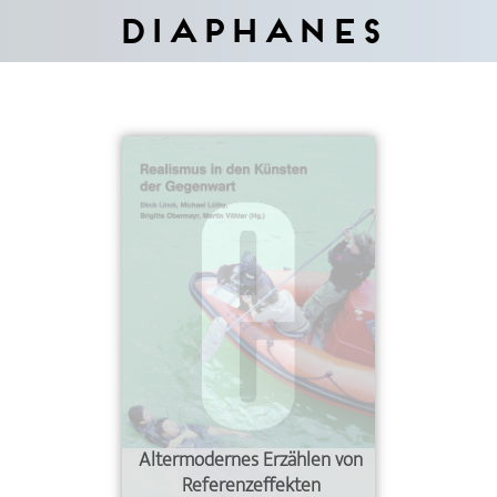
Diaphanes
Altermodernes Erzählen von
Referenzeffekten