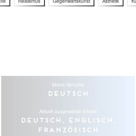
fie
Realismus
Gegenwartskunst
Ästhetik
Ku
Meine Sprache
Deutsch
Aktuell ausgewählte Inhalte
Deutsch, Englisch,
Französisch