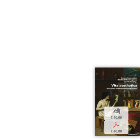
b
€ 40,00
p
€ 40,00