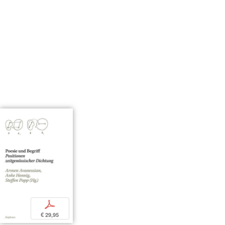
p
€ 29,95