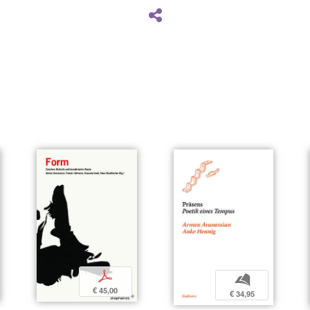
p
b
€ 45,00
€ 34,95