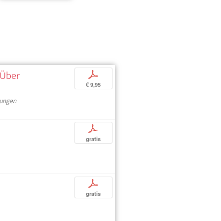
»Über
p
€ 9,95
rungen
p
gratis
p
gratis