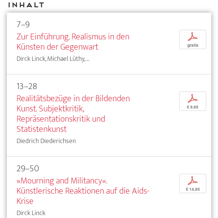
Inhalt
7–9
Zur Einführung. Realismus in den
p
Künsten der Gegenwart
gratis
Dirck Linck, Michael Lüthy, ...
13–28
Realitätsbezüge in der Bildenden
p
Kunst. Subjektkritik,
€ 9,95
Repräsentationskritik und
Statistenkunst
Diedrich Diederichsen
29–50
»Mourning and Militancy«.
p
Künstlerische Reaktionen auf die Aids-
€ 14,95
Krise
Dirck Linck