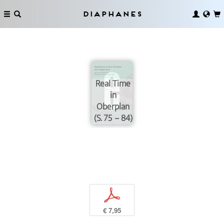
Diaphanes
Real Time
in
Oberplan
(S. 75 – 84)
p
€ 7,95