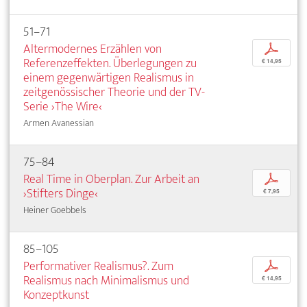
51–71
Altermodernes Erzählen von
p
Referenzeffekten. Überlegungen zu
€ 14,95
einem gegenwärtigen Realismus in
zeitgenössischer Theorie und der TV-
Serie ›The Wire‹
Armen Avanessian
75–84
Real Time in Oberplan. Zur Arbeit an
p
›Stifters Dinge‹
€ 7,95
Heiner Goebbels
85–105
Performativer Realismus?. Zum
p
Realismus nach Minimalismus und
€ 14,95
Konzeptkunst