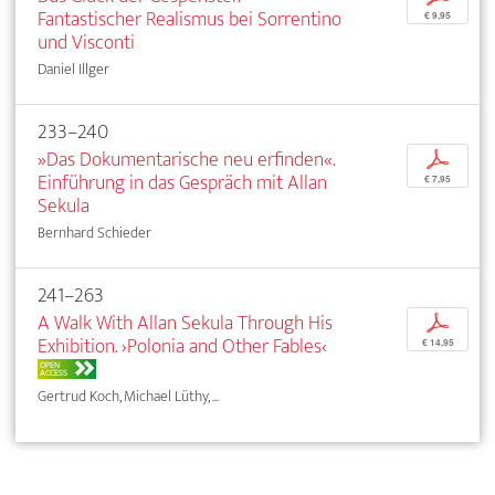
Fantastischer Realismus bei Sorrentino
€ 9,95
und Visconti
Daniel Illger
233–240
»Das Dokumentarische neu erfinden«.
p
Einführung in das Gespräch mit Allan
€ 7,95
Sekula
Bernhard Schieder
241–263
A Walk With Allan Sekula Through His
p
Exhibition. ›Polonia and Other Fables‹
€ 14,95
OPEN
ACCESS
Gertrud Koch, Michael Lüthy, ...