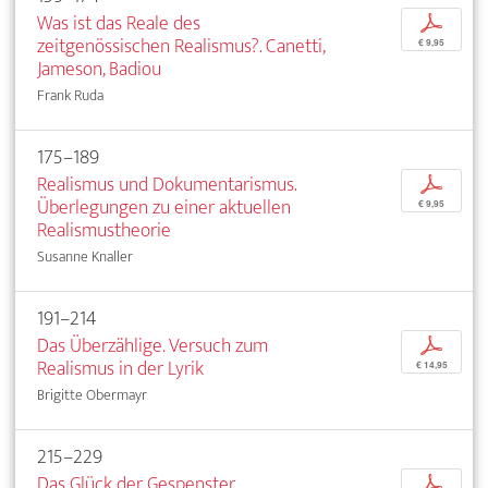
Was ist das Reale des
p
zeitgenössischen Realismus?. Canetti,
€ 9,95
Jameson, Badiou
Frank Ruda
175–189
Realismus und Dokumentarismus.
p
Überlegungen zu einer aktuellen
€ 9,95
Realismustheorie
Susanne Knaller
191–214
Das Überzählige. Versuch zum
p
Realismus in der Lyrik
€ 14,95
Brigitte Obermayr
215–229
Das Glück der Gespenster.
p