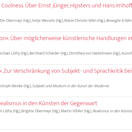
 Coolness. Über Ernst Jünger, Hipsters und Hans Imhoff
gitte Obermayr (Hg.), Antje Wessels (Hg.), Marie-Christin Wilm (Hg.),
Bewegte Erfah
ion«. Über möglicherweise künstlerische Handlungen i
 Michael Lüthy (Hg.), Bernhard Schieder (Hg.), Dorothea von Hantelmann (Hg.),
Kunst
i.«. Zur Verschränkung von Subjekt- und Sprachkritik bei
hristoph Menke (Hg.),
Subjekt und Medium in der Kunst der Moderne
Realismus in den Künsten der Gegenwart
ael Lüthy (Hg.), Brigitte Obermayr (Hg.), Martin Vöhler (Hg.),
Realismus in den Künst