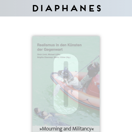
Diaphanes
»Mourning and Militancy«