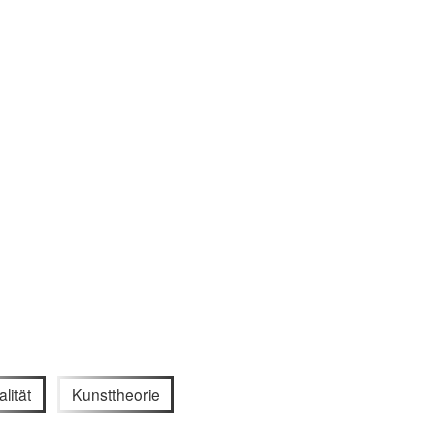
lität
Kunsttheorie