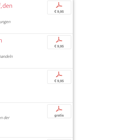
, den
p
€ 9,95
rungen
m
p
€ 9,95
handeln
p
€ 9,95
p
gratis
en der