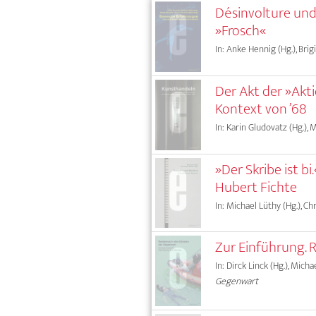
Désinvolture und
»Frosch«
In: Anke Hennig (Hg.), Bri
Der Akt der »Akt
Kontext von ’68
In: Karin Gludovatz (Hg.),
»Der Skribe ist b
Hubert Fichte
In: Michael Lüthy (Hg.), C
Zur Einführung. 
In: Dirck Linck (Hg.), Mich
Gegenwart