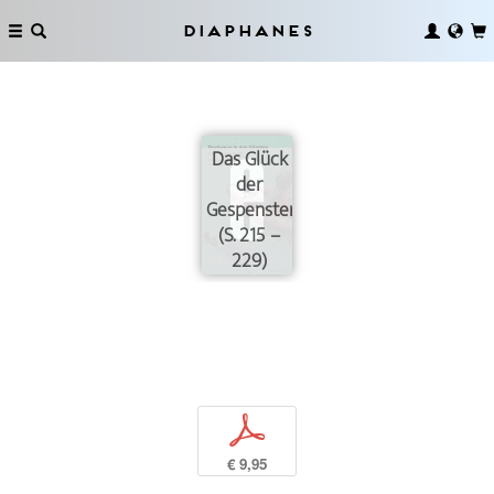
Diaphanes
Das Glück
der
Gespenster
(S. 215 –
229)
p
€ 9,95