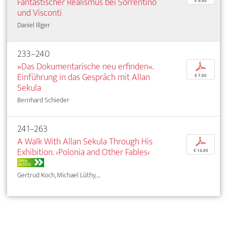
Fantastischer Realismus bei Sorrentino
€ 9,95
und Visconti
Daniel Illger
233–240
»Das Dokumentarische neu erfinden«.
p
Einführung in das Gespräch mit Allan
€ 7,95
Sekula
Bernhard Schieder
241–263
A Walk With Allan Sekula Through His
p
Exhibition. ›Polonia and Other Fables‹
€ 14,95
OPEN
ACCESS
Gertrud Koch, Michael Lüthy, ...