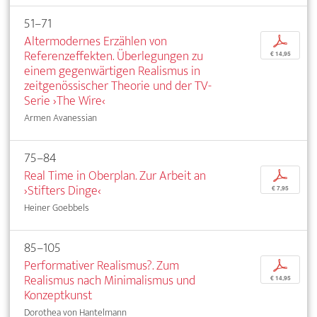
51–71
Altermodernes Erzählen von
p
Referenzeffekten. Überlegungen zu
€ 14,95
einem gegenwärtigen Realismus in
zeitgenössischer Theorie und der TV-
Serie ›The Wire‹
Armen Avanessian
75–84
Real Time in Oberplan. Zur Arbeit an
p
›Stifters Dinge‹
€ 7,95
Heiner Goebbels
85–105
Performativer Realismus?. Zum
p
Realismus nach Minimalismus und
€ 14,95
Konzeptkunst
Dorothea von Hantelmann