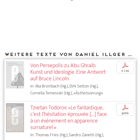
Weitere Texte von Daniel Illger bei DIAPHANES
Von Persepolis zu Abu Ghraib:
p
Kunst und Ideologie. Eine Antwort
€ 7,95
auf Bruce Lincoln
In: Ilka Brombach (Hg.), Dirk Setton (Hg.),
Cornelia Temesvári (Hg.),
»Ästhetisierung«
Tzvetan Todorov: »Le fantastique,
p
c’est l’hésitation éprouvée […] face
gratis
à un événement en apparence
surnaturel.«
In: Thomas Fries (Hg.), Sandro Zanetti (Hg.),