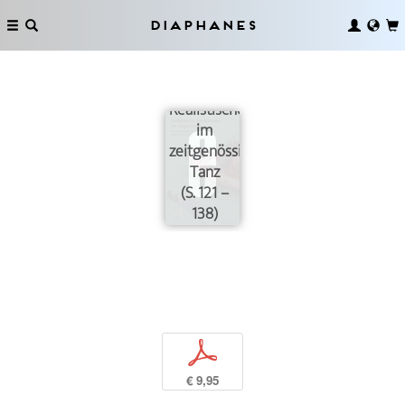
Diaphanes
Paradigmen
des
Realistischen
im
zeitgenössischen
Tanz
(S. 121 –
138)
p
€ 9,95