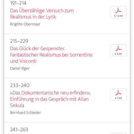
191–214
Das Überzählige. Versuch zum
p
Realismus in der Lyrik
€ 14,95
Brigitte Obermayr
215–229
Das Glück der Gespenster.
p
Fantastischer Realismus bei Sorrentino
€ 9,95
und Visconti
Daniel Illger
233–240
»Das Dokumentarische neu erfinden«.
p
Einführung in das Gespräch mit Allan
€ 7,95
Sekula
Bernhard Schieder
241–263