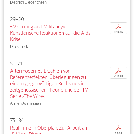
Diedrich Diederichsen
29–50
»Mourning and Militancy«.
p
Künstlerische Reaktionen auf die Aids-
€ 14,95
Krise
Dirck Linck
51–71
Altermodernes Erzählen von
p
Referenzeffekten. Überlegungen zu
€ 14,95
einem gegenwärtigen Realismus in
zeitgenössischer Theorie und der TV-
Serie ›The Wire‹
Armen Avanessian
75–84
Real Time in Oberplan. Zur Arbeit an
p
€ 7,95