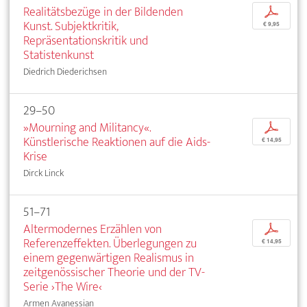
Realitätsbezüge in der Bildenden
p
Kunst. Subjektkritik,
€ 9,95
Repräsentationskritik und
Statistenkunst
Diedrich Diederichsen
29–50
»Mourning and Militancy«.
p
Künstlerische Reaktionen auf die Aids-
€ 14,95
Krise
Dirck Linck
51–71
Altermodernes Erzählen von
p
Referenzeffekten. Überlegungen zu
€ 14,95
einem gegenwärtigen Realismus in
zeitgenössischer Theorie und der TV-
Serie ›The Wire‹
Armen Avanessian