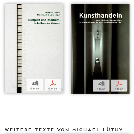
b
p
b
p
€ 34,95
€ 34,95
€ 40,00
€ 40,00
Weitere Texte von Michael Lüthy bei DIAPHANES