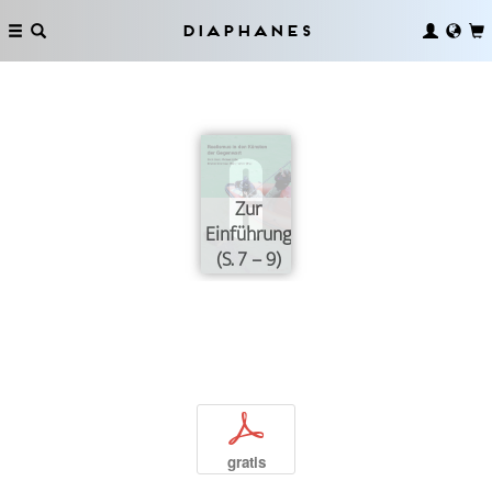
Diaphanes
Zur
Einführung
(S. 7 – 9)
p
gratis