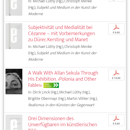
In: Michael Lüthy (Hg.), Christoph Menke
(Hg.),
Subjekt und Medium in der Kunst der
Moderne
Subjektivität und Medialität bei
p
Cézanne – mit Vorbemerkungen
€ 9,95
zu Dürer, Kersting und Manet
In: Michael Lüthy (Hg.), Christoph Menke
(Hg.),
Subjekt und Medium in der Kunst der
Moderne
A Walk With Allan Sekula Through
p
His Exhibition. ›Polonia and Other
€ 14,95
Fables‹
OPEN
ACCESS
In: Dirck Linck (Hg.), Michael Lüthy (Hg.),
Brigitte Obermayr (Hg.), Martin Vöhler (Hg.),
Realismus in den Künsten der Gegenwart
Drei Dimensionen des
p
Unverfügbaren im künstlerischen
€ 9,95