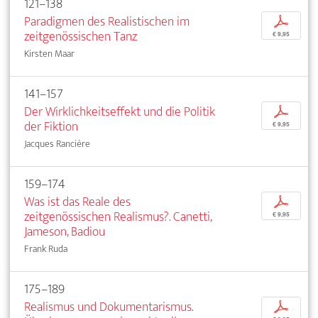
121–138
Paradigmen des Realistischen im
p
zeitgenössischen Tanz
€ 9,95
Kirsten Maar
141–157
Der Wirklichkeitseffekt und die Politik
p
der Fiktion
€ 9,95
Jacques Rancière
159–174
Was ist das Reale des
p
zeitgenössischen Realismus?. Canetti,
€ 9,95
Jameson, Badiou
Frank Ruda
175–189
Realismus und Dokumentarismus.
p