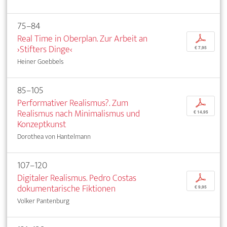
75–84
Real Time in Oberplan. Zur Arbeit an
p
›Stifters Dinge‹
€ 7,95
Heiner Goebbels
85–105
Performativer Realismus?. Zum
p
Realismus nach Minimalismus und
€ 14,95
Konzeptkunst
Dorothea von Hantelmann
107–120
Digitaler Realismus. Pedro Costas
p
dokumentarische Fiktionen
€ 9,95
Volker Pantenburg