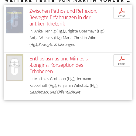
Weitere Texte von Martin Vöhler bei DIAPHANES
Zwischen Pathos und Reflexion.
p
Bewegte Erfahrungen in der
€ 7,95
antiken Rhetorik
In: Anke Hennig (Hg.), Brigitte Obermayr (Hg.),
Antje Wessels (Hg.), Marie-Christin Wilm
(Hg.),
Bewegte Erfahrungen
Enthusiasmus und Mimesis.
p
›Longins‹ Konzeption des
€ 9,95
Erhabenen
In: Matthias Grotkopp (Hg.), Hermann
Kappelhoff (Hg.), Benjamin Wihstutz (Hg.),
Geschmack und Öffentlichkeit