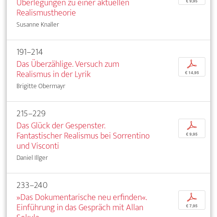
Überlegungen zu einer aktuellen
€ 9,95
Realismustheorie
Susanne Knaller
191–214
Das Überzählige. Versuch zum
p
Realismus in der Lyrik
€ 14,95
Brigitte Obermayr
215–229
Das Glück der Gespenster.
p
Fantastischer Realismus bei Sorrentino
€ 9,95
und Visconti
Daniel Illger
233–240
»Das Dokumentarische neu erfinden«.
p
Einführung in das Gespräch mit Allan
€ 7,95