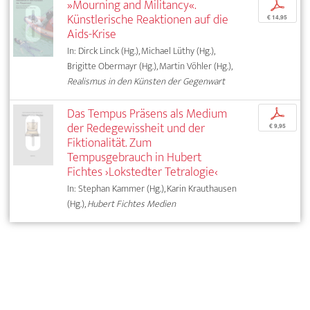
»Mourning and Militancy«.
p
Künstlerische Reaktionen auf die
€ 14,95
Aids-Krise
In: Dirck Linck (Hg.), Michael Lüthy (Hg.),
Brigitte Obermayr (Hg.), Martin Vöhler (Hg.),
Realismus in den Künsten der Gegenwart
Das Tempus Präsens als Medium
p
der Redegewissheit und der
€ 9,95
Fiktionalität. Zum
Tempusgebrauch in Hubert
Fichtes ›Lokstedter Tetralogie‹
In: Stephan Kammer (Hg.), Karin Krauthausen
(Hg.),
Hubert Fichtes Medien