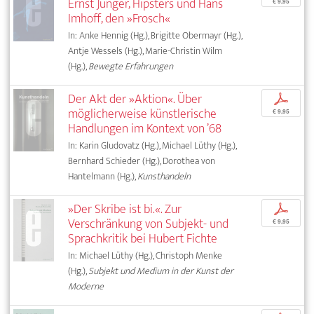
Ernst Jünger, Hipsters und Hans
€ 9,95
Imhoff, den »Frosch«
In: Anke Hennig (Hg.), Brigitte Obermayr (Hg.),
Antje Wessels (Hg.), Marie-Christin Wilm
(Hg.),
Bewegte Erfahrungen
Der Akt der »Aktion«. Über
p
möglicherweise künstlerische
€ 9,95
Handlungen im Kontext von ’68
In: Karin Gludovatz (Hg.), Michael Lüthy (Hg.),
Bernhard Schieder (Hg.), Dorothea von
Hantelmann (Hg.),
Kunsthandeln
»Der Skribe ist bi.«. Zur
p
Verschränkung von Subjekt- und
€ 9,95
Sprachkritik bei Hubert Fichte
In: Michael Lüthy (Hg.), Christoph Menke
(Hg.),
Subjekt und Medium in der Kunst der
Moderne