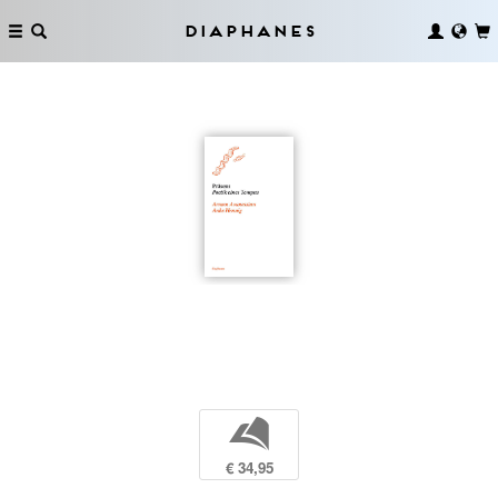
Diaphanes
b
€ 34,95