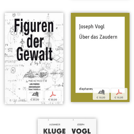
b
p
b
p
€ 18,00
€ 16,95
€ 30,00
€ 30,00