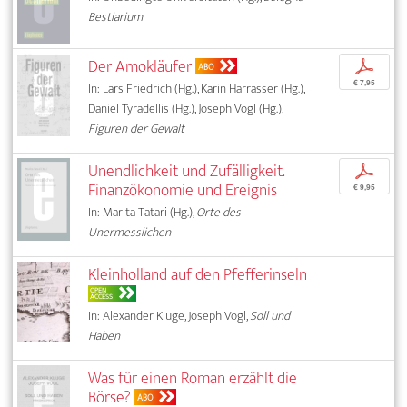
Bestiarium
Der Amokläufer
p
ABO
€ 7,95
In: Lars Friedrich (Hg.), Karin Harrasser (Hg.),
Daniel Tyradellis (Hg.), Joseph Vogl (Hg.),
Figuren der Gewalt
Unendlichkeit und Zufälligkeit.
p
Finanzökonomie und Ereignis
€ 9,95
In: Marita Tatari (Hg.),
Orte des
Unermesslichen
Kleinholland auf den Pfefferinseln
OPEN
ACCESS
In: Alexander Kluge, Joseph Vogl,
Soll und
Haben
Was für einen Roman erzählt die
Börse?
ABO