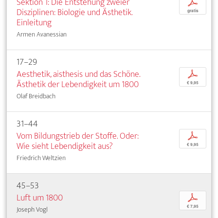
Sektion 1: Die Entstehung zweier
p
Disziplinen: Biologie und Ästhetik.
gratis
Einleitung
Armen Avanessian
17–29
Aesthetik, aisthesis und das Schöne.
p
Ästhetik der Lebendigkeit um 1800
€ 9,95
Olaf Breidbach
31–44
Vom Bildungstrieb der Stoffe. Oder:
p
Wie sieht Lebendigkeit aus?
€ 9,95
Friedrich Weltzien
45–53
Luft um 1800
p
€ 7,95
Joseph Vogl