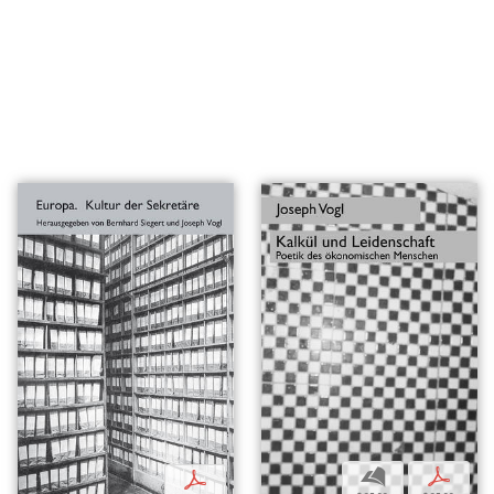
b
p
p