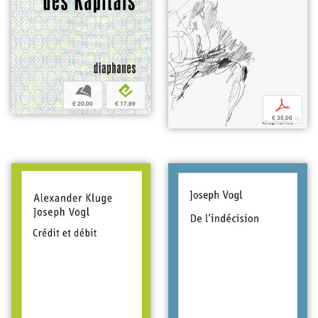
b
e
p
€ 20,00
€ 17,99
€ 35,00