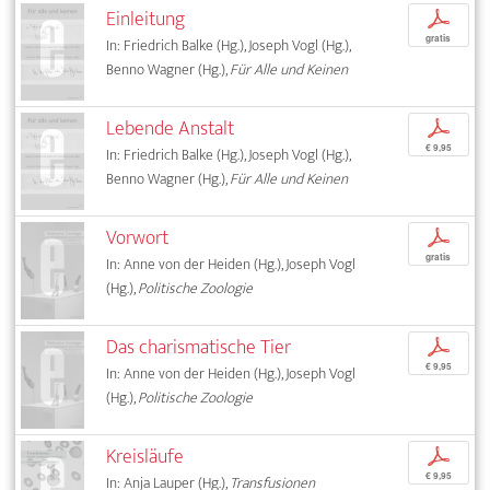
Einleitung
p
gratis
In: Friedrich Balke (Hg.), Joseph Vogl (Hg.),
Benno Wagner (Hg.),
Für Alle und Keinen
Lebende Anstalt
p
€ 9,95
In: Friedrich Balke (Hg.), Joseph Vogl (Hg.),
Benno Wagner (Hg.),
Für Alle und Keinen
Vorwort
p
gratis
In: Anne von der Heiden (Hg.), Joseph Vogl
(Hg.),
Politische Zoologie
Das charismatische Tier
p
€ 9,95
In: Anne von der Heiden (Hg.), Joseph Vogl
(Hg.),
Politische Zoologie
Kreisläufe
p
€ 9,95
In: Anja Lauper (Hg.),
Transfusionen