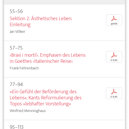
55–56
Sektion 2: Ästhetisches Leben.
p
Einleitung
gratis
Jan Völker
57–75
›Bravi i morti!‹. Emphasen des Lebens
p
in Goethes ›Italienischer Reise‹
€ 9,95
Frank Fehrenbach
77–94
»Ein Gefühl der Beförderung des
p
Lebens«. Kants Reformulierung des
€ 9,95
Topos »lebhafter Vorstellung«
Winfried Menninghaus
95–113