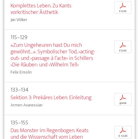
Komplettes Leben. Zu Kants
p
vorkritischer Ästhetik
€ 9,95
Jan Völker
115–129
»Zum Ungeheuren hast Du mich
p
gewöhnt…«. Symbolischer Tod, ›acting-
€ 9,95
out‹ und ›passage à l’acte‹ in Schillers
›Die Räuber‹ und ›Wilhelm Tell‹
Felix Ensslin
133–134
Sektion 3: Prekäres Leben. Einleitung
p
gratis
Armen Avanessian
135–155
Das Monster im Regenbogen. Keats
p
und die Wissenschaft vom Leben
€ 14,95