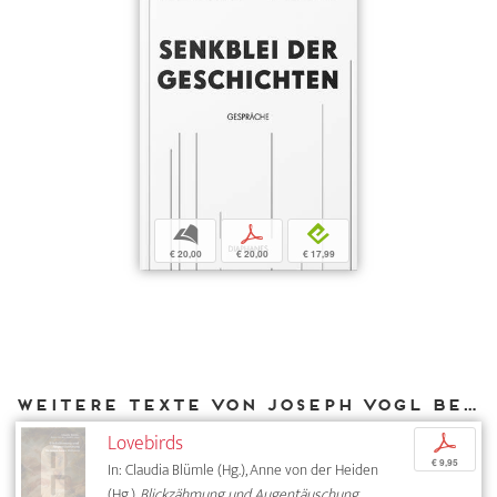
b
p
e
€ 20,00
€ 20,00
€ 17,99
Weitere Texte von Joseph Vogl bei DIAPHANES
Lovebirds
p
€ 9,95
In: Claudia Blümle (Hg.), Anne von der Heiden
(Hg.),
Blickzähmung und Augentäuschung