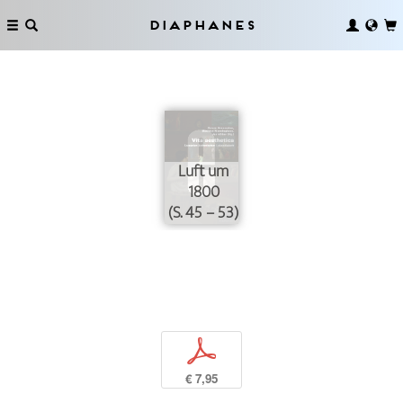
Diaphanes
Luft um
1800
(S. 45 – 53)
p
€ 7,95