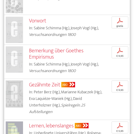
Vorwort
p
gratis
In: Sabine Schimma (Hg.), Joseph Vogl (Hg.),
Versuchsanordnungen 1800
Bemerkung über Goethes
p
Empirismus
€ 9,95
In: Sabine Schimma (Hg.), Joseph Vogl (Hg.),
Versuchsanordnungen 1800
Gezähmte Zeit
p
ABO
€ 9,95
In: Peter Berz (Hg.), Marianne Kubaczek (Hg.),
Eva Laquièze-Waniek (Hg.), David
Unterholzner (Hg.),
Spielregeln. 25
Aufstellungen
Lernen, lebenslanges
p
ABO
€ 5,95
In: Unbedingte Universitäten (Hg.),
Bologna-