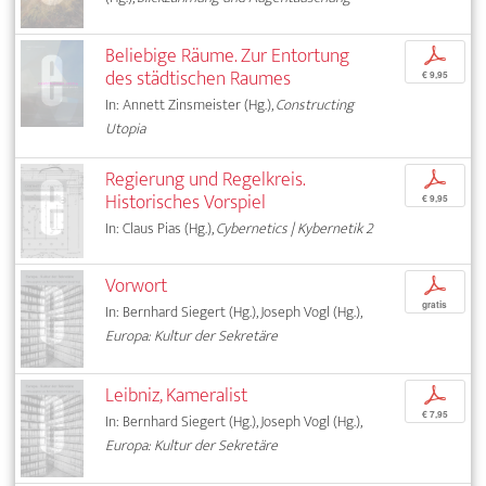
Beliebige Räume. Zur Entortung
p
des städtischen Raumes
€ 9,95
In: Annett Zinsmeister (Hg.),
Constructing
Utopia
Regierung und Regelkreis.
p
Historisches Vorspiel
€ 9,95
In: Claus Pias (Hg.),
Cybernetics | Kybernetik 2
Vorwort
p
gratis
In: Bernhard Siegert (Hg.), Joseph Vogl (Hg.),
Europa: Kultur der Sekretäre
Leibniz, Kameralist
p
€ 7,95
In: Bernhard Siegert (Hg.), Joseph Vogl (Hg.),
Europa: Kultur der Sekretäre