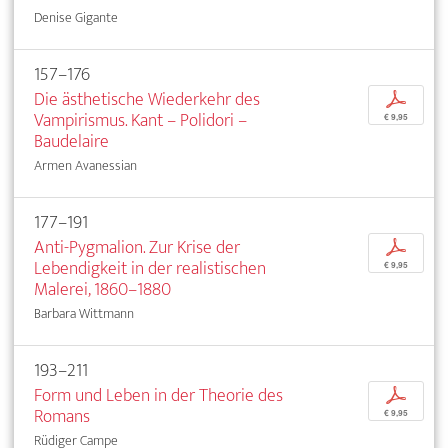
Denise Gigante
157–176
Die ästhetische Wiederkehr des
p
Vampirismus. Kant – Polidori –
€ 9,95
Baudelaire
Armen Avanessian
177–191
Anti-Pygmalion. Zur Krise der
p
Lebendigkeit in der realistischen
€ 9,95
Malerei, 1860–1880
Barbara Wittmann
193–211
Form und Leben in der Theorie des
p
Romans
€ 9,95
Rüdiger Campe