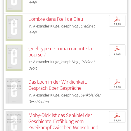
débit
L’ombre dans l’œil de Dieu
p
€ 7,95
In: Alexander Kluge, Joseph Vogl,
Crédit et
débit
Quel type de roman raconte la
p
bourse ?
€ 7,95
In: Alexander Kluge, Joseph Vogl,
Crédit et
débit
Das Loch in der Wirklichkeit.
p
Gespräch über Gespräche
€ 7,95
In: Alexander Kluge, Joseph Vogl,
Senkblei der
Geschichten
Moby-Dick ist das Senkblei der
p
Geschichte. Erzählung vom
€ 7,95
Zweikampf zwischen Mensch und