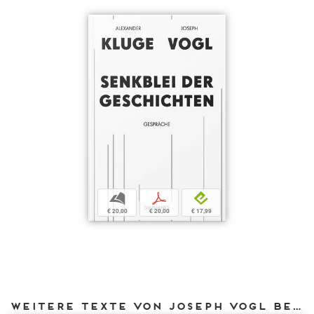
b
p
e
€ 20,00
€ 20,00
€ 17,99
Weitere Texte von Joseph Vogl bei DIAPHANES