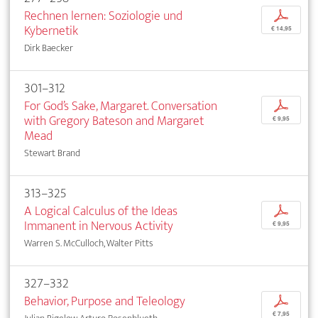
Rechnen lernen: Soziologie und
p
Kybernetik
€ 14,95
Dirk Baecker
301–312
For God’s Sake, Margaret. Conversation
p
with Gregory Bateson and Margaret
€ 9,95
Mead
Stewart Brand
313–325
A Logical Calculus of the Ideas
p
Immanent in Nervous Activity
€ 9,95
Warren S. McCulloch, Walter Pitts
327–332
Behavior, Purpose and Teleology
p
€ 7,95