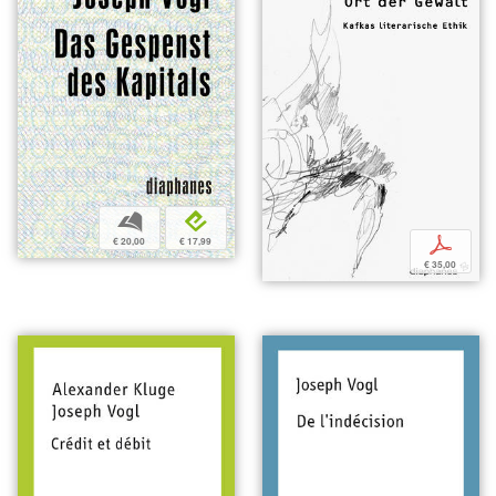
b
e
p
€ 20,00
€ 17,99
€ 35,00