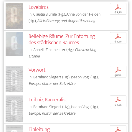
Lovebirds
p
€ 9,95
In: Claudia Blümle (Hg.), Anne von der Heiden
(Hg.),
Blickzähmung und Augentäuschung
Beliebige Räume. Zur Entortung
p
des städtischen Raumes
€ 9,95
In: Annett Zinsmeister (Hg.),
Constructing
Utopia
Vorwort
p
gratis
In: Bernhard Siegert (Hg.), Joseph Vogl (Hg.),
Europa: Kultur der Sekretäre
Leibniz, Kameralist
p
€ 7,95
In: Bernhard Siegert (Hg.), Joseph Vogl (Hg.),
Europa: Kultur der Sekretäre
Einleitung
p