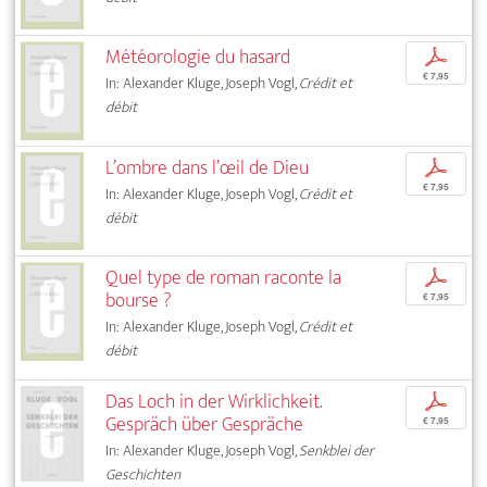
Météorologie du hasard
p
€ 7,95
In: Alexander Kluge, Joseph Vogl,
Crédit et
débit
L’ombre dans l’œil de Dieu
p
€ 7,95
In: Alexander Kluge, Joseph Vogl,
Crédit et
débit
Quel type de roman raconte la
p
bourse ?
€ 7,95
In: Alexander Kluge, Joseph Vogl,
Crédit et
débit
Das Loch in der Wirklichkeit.
p
Gespräch über Gespräche
€ 7,95
In: Alexander Kluge, Joseph Vogl,
Senkblei der
Geschichten