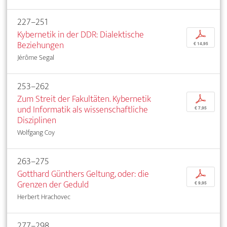
227–251
Kybernetik in der DDR: Dialektische
p
Beziehungen
€ 14,95
Jérôme Segal
253–262
Zum Streit der Fakultäten. Kybernetik
p
und Informatik als wissenschaftliche
€ 7,95
Disziplinen
Wolfgang Coy
263–275
Gotthard Günthers Geltung, oder: die
p
Grenzen der Geduld
€ 9,95
Herbert Hrachovec
277–298