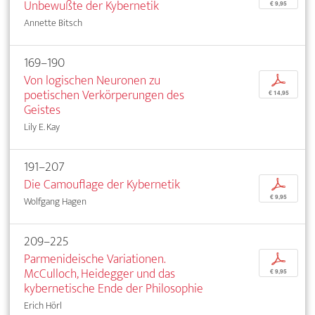
Unbewußte der Kybernetik
€ 9,95
Annette Bitsch
169–190
Von logischen Neuronen zu
p
poetischen Verkörperungen des
€ 14,95
Geistes
Lily E. Kay
191–207
Die Camouflage der Kybernetik
p
€ 9,95
Wolfgang Hagen
209–225
Parmenideische Variationen.
p
McCulloch, Heidegger und das
€ 9,95
kybernetische Ende der Philosophie
Erich Hörl