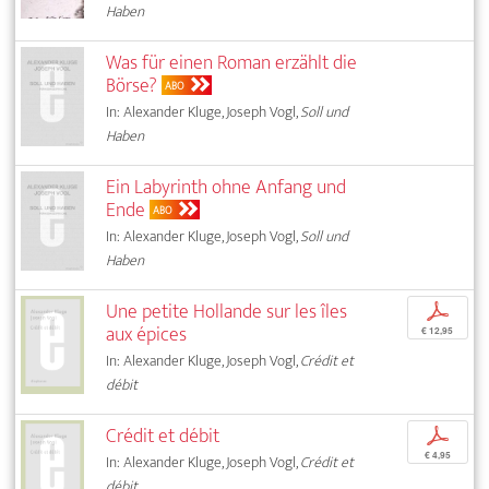
Haben
Was für einen Roman erzählt die
Börse?
ABO
In: Alexander Kluge, Joseph Vogl,
Soll und
Haben
Ein Labyrinth ohne Anfang und
Ende
ABO
In: Alexander Kluge, Joseph Vogl,
Soll und
Haben
Une petite Hollande sur les îles
p
aux épices
€ 12,95
In: Alexander Kluge, Joseph Vogl,
Crédit et
débit
Crédit et débit
p
€ 4,95
In: Alexander Kluge, Joseph Vogl,
Crédit et
débit