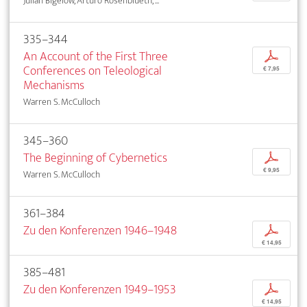
Julian Bigelow, Arturo Rosenblueth, ...
335–344
An Account of the First Three
p
Conferences on Teleological
€ 7,95
Mechanisms
Warren S. McCulloch
345–360
The Beginning of Cybernetics
p
€ 9,95
Warren S. McCulloch
361–384
Zu den Konferenzen 1946–1948
p
€ 14,95
385–481
Zu den Konferenzen 1949–1953
p
€ 14,95