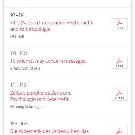
97–114
»It’ s (Not) an Intervention!« Kybernetik
p
und Anthropologie
€ 9,95
Ute Holl
115–130
To whom it may concern messages
p
€ 9,95
Erhard Schüttpelz
131–152
Zeit als peripheres Zentrum.
p
Psychologie und Kybernetik
€ 14,95
Henning Schmidgen
153–168
Die Kybernetik des Unbewußten, das
p