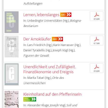
Aufstellungen
Lernen, lebenslanges
p
ABO
€ 5,95
In: Unbedingte Universitäten (Hg.),
Bologna-
Bestiarium
Der Amokläufer
p
ABO
€ 7,95
In: Lars Friedrich (Hg.), Karin Harrasser (Hg.),
Daniel Tyradellis (Hg.), Joseph Vogl (Hg.),
Figuren der Gewalt
Unendlichkeit und Zufälligkeit.
p
Finanzökonomie und Ereignis
€ 9,95
In: Marita Tatari (Hg.),
Orte des
Unermesslichen
Kleinholland auf den Pfefferinseln
OPEN
ACCESS
In: Alexander Kluge, Joseph Vogl,
Soll und