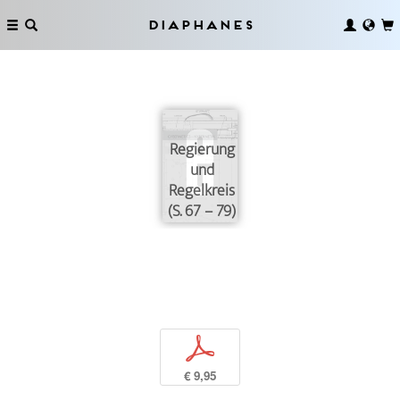
Diaphanes
Regierung
und
Regelkreis
(S. 67 – 79)
p
€ 9,95