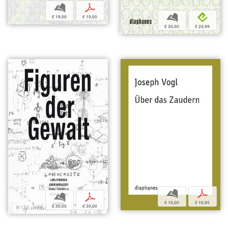
b
p
b
e
€ 19,00
€ 19,00
€ 30,00
€ 24,99
b
p
b
p
€ 18,00
€ 16,95
€ 30,00
€ 30,00