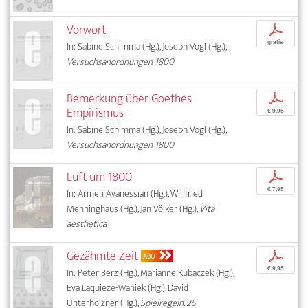
Vorwort
p
gratis
In: Sabine Schimma (Hg.), Joseph Vogl (Hg.),
Versuchsanordnungen 1800
Bemerkung über Goethes
p
Empirismus
€ 9,95
In: Sabine Schimma (Hg.), Joseph Vogl (Hg.),
Versuchsanordnungen 1800
Luft um 1800
p
€ 7,95
In: Armen Avanessian (Hg.), Winfried
Menninghaus (Hg.), Jan Völker (Hg.),
Vita
aesthetica
Gezähmte Zeit
p
ABO
€ 9,95
In: Peter Berz (Hg.), Marianne Kubaczek (Hg.),
Eva Laquièze-Waniek (Hg.), David
Unterholzner (Hg.),
Spielregeln. 25