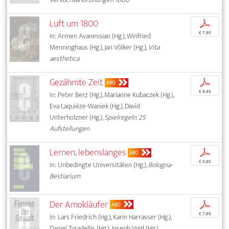
Luft um 1800
p
€ 7,95
In: Armen Avanessian (Hg.), Winfried
Menninghaus (Hg.), Jan Völker (Hg.),
Vita
aesthetica
Gezähmte Zeit
p
ABO
€ 9,95
In: Peter Berz (Hg.), Marianne Kubaczek (Hg.),
Eva Laquièze-Waniek (Hg.), David
Unterholzner (Hg.),
Spielregeln. 25
Aufstellungen
Lernen, lebenslanges
p
ABO
€ 5,95
In: Unbedingte Universitäten (Hg.),
Bologna-
Bestiarium
Der Amokläufer
p
ABO
€ 7,95
In: Lars Friedrich (Hg.), Karin Harrasser (Hg.),
Daniel Tyradellis (Hg.), Joseph Vogl (Hg.),