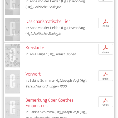
In: Anne von der Heiden (Hg.), Joseph Vogl
(Hg.),
Politische Zoologie
Das charismatische Tier
p
€ 9,95
In: Anne von der Heiden (Hg.), Joseph Vogl
(Hg.),
Politische Zoologie
Kreisläufe
p
€ 9,95
In: Anja Lauper (Hg.),
Transfusionen
Vorwort
p
gratis
In: Sabine Schimma (Hg.), Joseph Vogl (Hg.),
Versuchsanordnungen 1800
Bemerkung über Goethes
p
Empirismus
€ 9,95
In: Sabine Schimma (Hg.), Joseph Vogl (Hg.),
Versuchsanordnungen 1800