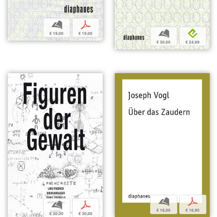
b
p
b
e
€ 19,00
€ 19,00
€ 30,00
€ 24,99
b
p
b
p
€ 18,00
€ 16,95
€ 30,00
€ 30,00