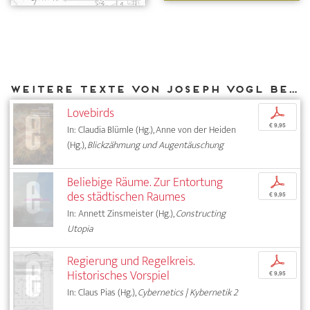
Weitere Texte von Joseph Vogl bei DIAPHANES
Lovebirds
p
€ 9,95
In: Claudia Blümle (Hg.), Anne von der Heiden
(Hg.),
Blickzähmung und Augentäuschung
Beliebige Räume. Zur Entortung
p
des städtischen Raumes
€ 9,95
In: Annett Zinsmeister (Hg.),
Constructing
Utopia
Regierung und Regelkreis.
p
Historisches Vorspiel
€ 9,95
In: Claus Pias (Hg.),
Cybernetics | Kybernetik 2