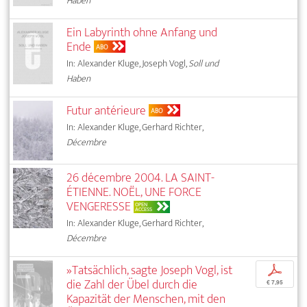
Haben
Ein Labyrinth ohne Anfang und
Ende
ABO
In: Alexander Kluge, Joseph Vogl,
Soll und
Haben
Futur antérieure
ABO
In: Alexander Kluge, Gerhard Richter,
Décembre
26 décembre 2004. LA SAINT-
ÉTIENNE. NOËL, UNE FORCE
VENGERESSE
OPEN
ACCESS
In: Alexander Kluge, Gerhard Richter,
Décembre
»Tatsächlich, sagte Joseph Vogl, ist
p
die Zahl der Übel durch die
€ 7,95
Kapazität der Menschen, mit den