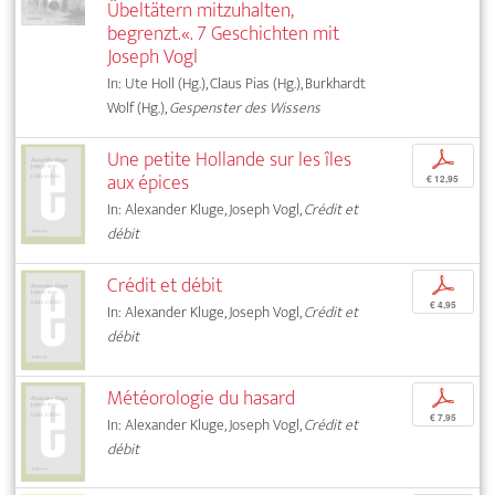
Übeltätern mitzuhalten,
begrenzt.«. 7 Geschichten mit
Joseph Vogl
In: Ute Holl (Hg.), Claus Pias (Hg.), Burkhardt
Wolf (Hg.),
Gespenster des Wissens
Une petite Hollande sur les îles
p
aux épices
€ 12,95
In: Alexander Kluge, Joseph Vogl,
Crédit et
débit
Crédit et débit
p
€ 4,95
In: Alexander Kluge, Joseph Vogl,
Crédit et
débit
Météorologie du hasard
p
€ 7,95
In: Alexander Kluge, Joseph Vogl,
Crédit et
débit