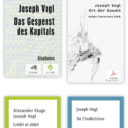
b
e
p
€ 20,00
€ 17,99
€ 35,00