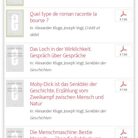
Quel type de roman raconte la
p
bourse ?
€ 7,95
In: Alexander Kluge, Joseph Vogl,
Crédit et
débit
Das Loch in der Wirklichkeit.
p
Gespräch über Gespräche
€ 7,95
In: Alexander Kluge, Joseph Vogl,
Senkblei der
Geschichten
Moby-Dick ist das Senkblei der
p
Geschichte. Erzählung vom
€ 7,95
Zweikampf zwischen Mensch und
Natur
In: Alexander Kluge, Joseph Vogl,
Senkblei der
Geschichten
Die Menschmaschine: Bestie
p
€ 5,95