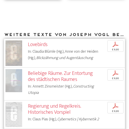
Weitere Texte von Joseph Vogl bei DIAPHANES
Lovebirds
p
€ 9,95
In: Claudia Blümle (Hg.), Anne von der Heiden
(Hg.),
Blickzähmung und Augentäuschung
Beliebige Räume. Zur Entortung
p
des städtischen Raumes
€ 9,95
In: Annett Zinsmeister (Hg.),
Constructing
Utopia
Regierung und Regelkreis.
p
Historisches Vorspiel
€ 9,95
In: Claus Pias (Hg.),
Cybernetics | Kybernetik 2