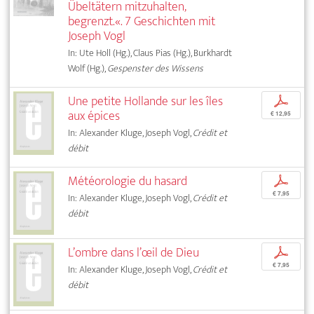
Übeltätern mitzuhalten,
begrenzt.«. 7 Geschichten mit
Joseph Vogl
In: Ute Holl (Hg.), Claus Pias (Hg.), Burkhardt
Wolf (Hg.),
Gespenster des Wissens
Une petite Hollande sur les îles
p
aux épices
€ 12,95
In: Alexander Kluge, Joseph Vogl,
Crédit et
débit
Météorologie du hasard
p
€ 7,95
In: Alexander Kluge, Joseph Vogl,
Crédit et
débit
L’ombre dans l’œil de Dieu
p
€ 7,95
In: Alexander Kluge, Joseph Vogl,
Crédit et
débit