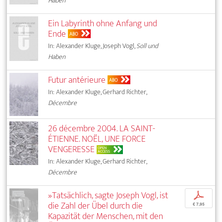
Haben
Ein Labyrinth ohne Anfang und
Ende
ABO
In: Alexander Kluge, Joseph Vogl,
Soll und
Haben
Futur antérieure
ABO
In: Alexander Kluge, Gerhard Richter,
Décembre
26 décembre 2004. LA SAINT-
ÉTIENNE. NOËL, UNE FORCE
VENGERESSE
OPEN
ACCESS
In: Alexander Kluge, Gerhard Richter,
Décembre
»Tatsächlich, sagte Joseph Vogl, ist
p
die Zahl der Übel durch die
€ 7,95
Kapazität der Menschen, mit den