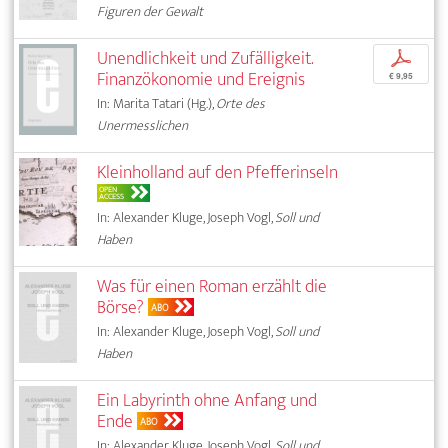
Figuren der Gewalt
Unendlichkeit und Zufälligkeit.
p
Finanzökonomie und Ereignis
€ 9,95
In: Marita Tatari (Hg.),
Orte des
Unermesslichen
Kleinholland auf den Pfefferinseln
OPEN
ACCESS
In: Alexander Kluge, Joseph Vogl,
Soll und
Haben
Was für einen Roman erzählt die
Börse?
ABO
In: Alexander Kluge, Joseph Vogl,
Soll und
Haben
Ein Labyrinth ohne Anfang und
Ende
ABO
In: Alexander Kluge, Joseph Vogl,
Soll und