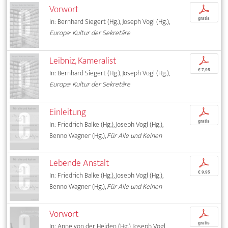
Vorwort
p
gratis
In: Bernhard Siegert (Hg.), Joseph Vogl (Hg.),
Europa: Kultur der Sekretäre
Leibniz, Kameralist
p
€ 7,95
In: Bernhard Siegert (Hg.), Joseph Vogl (Hg.),
Europa: Kultur der Sekretäre
Einleitung
p
gratis
In: Friedrich Balke (Hg.), Joseph Vogl (Hg.),
Benno Wagner (Hg.),
Für Alle und Keinen
Lebende Anstalt
p
€ 9,95
In: Friedrich Balke (Hg.), Joseph Vogl (Hg.),
Benno Wagner (Hg.),
Für Alle und Keinen
Vorwort
p
gratis
In: Anne von der Heiden (Hg.), Joseph Vogl