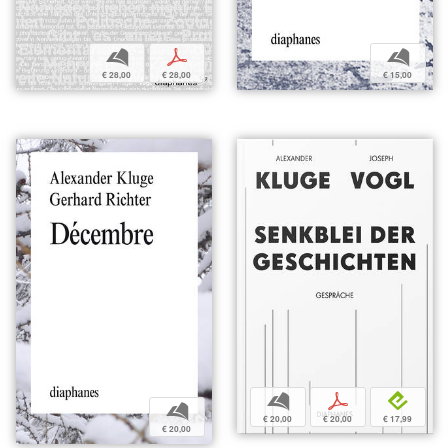
b
p
b
€ 28,00
€ 28,00
€ 15,00
b
p
e
b
€ 20,00
€ 20,00
€ 17,99
€ 20,00