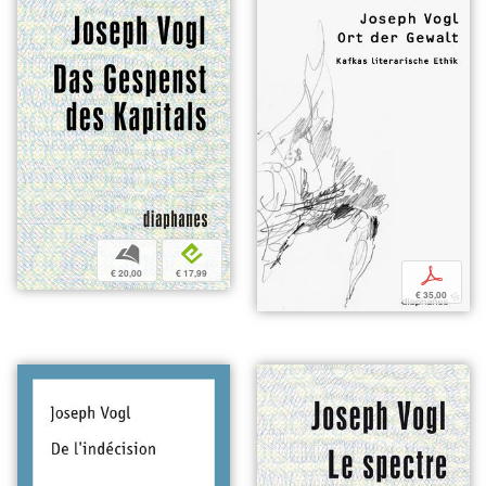
b
e
p
€ 20,00
€ 17,99
€ 35,00