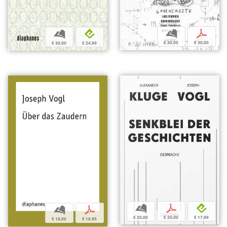
b
p
b
e
€ 30,00
€ 30,00
€ 30,00
€ 24,99
b
p
e
b
p
€ 20,00
€ 20,00
€ 17,99
€ 18,00
€ 16,95