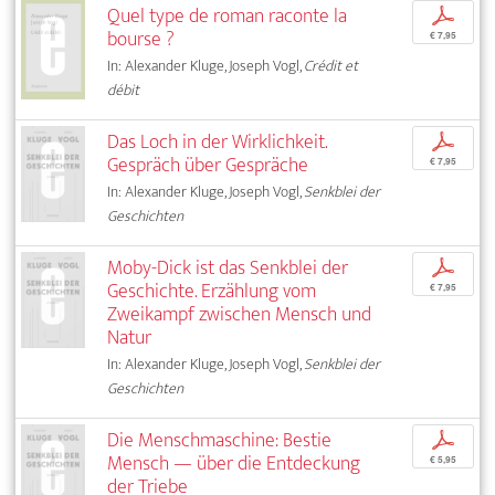
Quel type de roman raconte la
p
bourse ?
€ 7,95
In: Alexander Kluge, Joseph Vogl,
Crédit et
débit
Das Loch in der Wirklichkeit.
p
Gespräch über Gespräche
€ 7,95
In: Alexander Kluge, Joseph Vogl,
Senkblei der
Geschichten
Moby-Dick ist das Senkblei der
p
Geschichte. Erzählung vom
€ 7,95
Zweikampf zwischen Mensch und
Natur
In: Alexander Kluge, Joseph Vogl,
Senkblei der
Geschichten
Die Menschmaschine: Bestie
p
Mensch — über die Entdeckung
€ 5,95
der Triebe