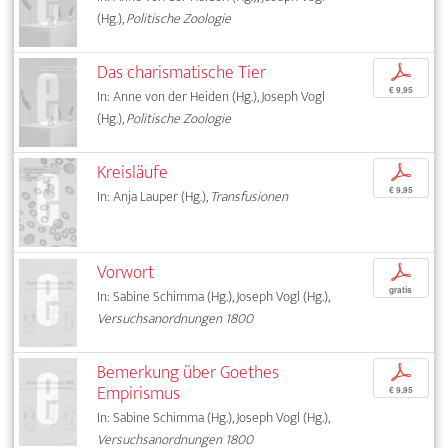
(Hg.),
Politische Zoologie
Das charismatische Tier
p
€ 9,95
In: Anne von der Heiden (Hg.), Joseph Vogl
(Hg.),
Politische Zoologie
Kreisläufe
p
€ 9,95
In: Anja Lauper (Hg.),
Transfusionen
Vorwort
p
gratis
In: Sabine Schimma (Hg.), Joseph Vogl (Hg.),
Versuchsanordnungen 1800
Bemerkung über Goethes
p
Empirismus
€ 9,95
In: Sabine Schimma (Hg.), Joseph Vogl (Hg.),
Versuchsanordnungen 1800