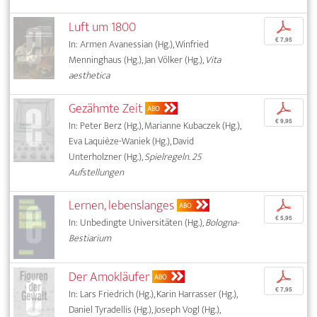
Luft um 1800
p
€ 7,95
In: Armen Avanessian (Hg.), Winfried
Menninghaus (Hg.), Jan Völker (Hg.),
Vita
aesthetica
Gezähmte Zeit
p
ABO
€ 9,95
In: Peter Berz (Hg.), Marianne Kubaczek (Hg.),
Eva Laquièze-Waniek (Hg.), David
Unterholzner (Hg.),
Spielregeln. 25
Aufstellungen
Lernen, lebenslanges
p
ABO
€ 5,95
In: Unbedingte Universitäten (Hg.),
Bologna-
Bestiarium
Der Amokläufer
p
ABO
€ 7,95
In: Lars Friedrich (Hg.), Karin Harrasser (Hg.),
Daniel Tyradellis (Hg.), Joseph Vogl (Hg.),