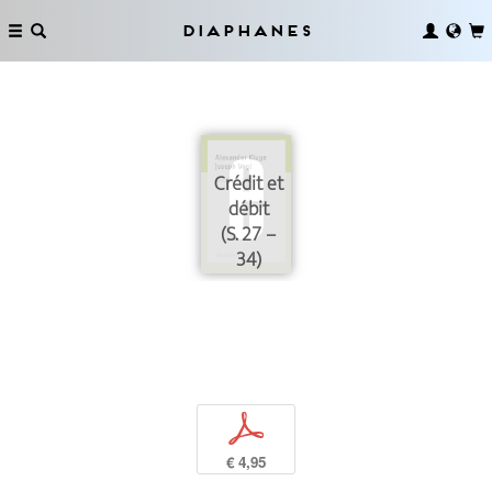
Diaphanes
Crédit et
débit
(S. 27 –
34)
p
€ 4,95