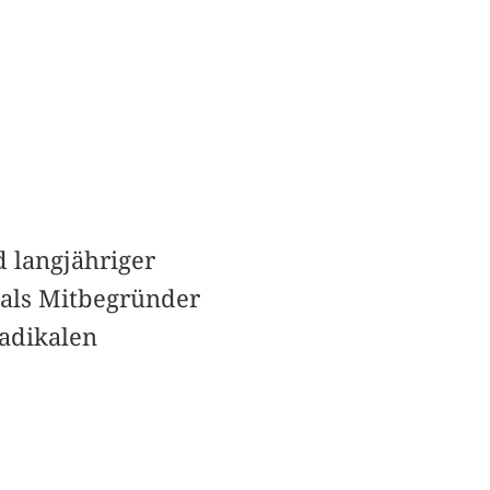
d langjähriger
t als Mitbegründer
radikalen