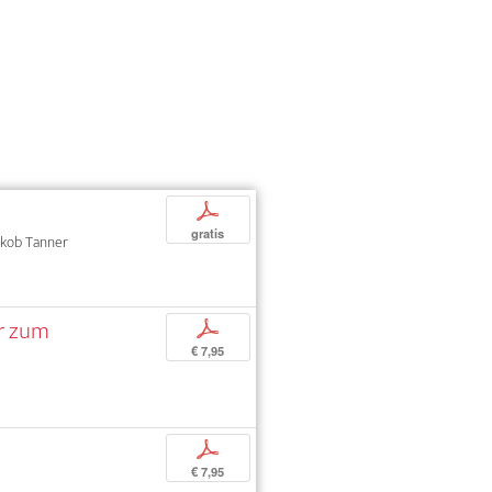
p
gratis
Jakob Tanner
ar zum
p
€ 7,95
p
€ 7,95