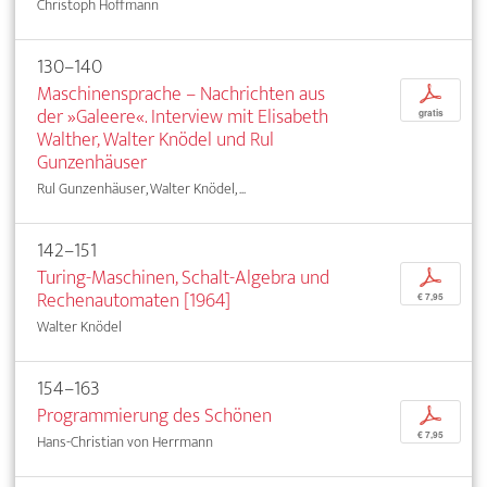
Christoph Hoffmann
130–140
Maschinensprache – Nachrichten aus
p
der »Galeere«. Interview mit Elisabeth
gratis
Walther, Walter Knödel und Rul
Gunzenhäuser
Rul Gunzenhäuser, Walter Knödel, ...
142–151
Turing-Maschinen, Schalt-Algebra und
p
Rechenautomaten [1964]
€ 7,95
Walter Knödel
154–163
Programmierung des Schönen
p
€ 7,95
Hans-Christian von Herrmann