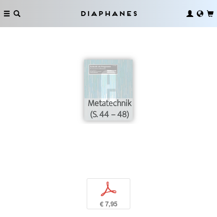
Diaphanes
Metatechnik
(S. 44 – 48)
p
€ 7,95