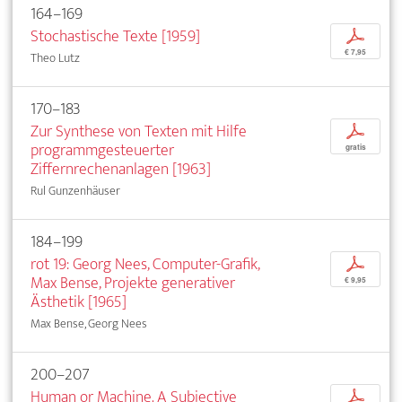
164–169
Stochastische Texte [1959]
p
€ 7,95
Theo Lutz
170–183
Zur Synthese von Texten mit Hilfe
p
programmgesteuerter
gratis
Ziffernrechenanlagen [1963]
Rul Gunzenhäuser
184–199
rot 19: Georg Nees, Computer-Grafik,
p
Max Bense, Projekte generativer
€ 9,95
Ästhetik [1965]
Max Bense, Georg Nees
200–207
Human or Machine. A Subjective
p