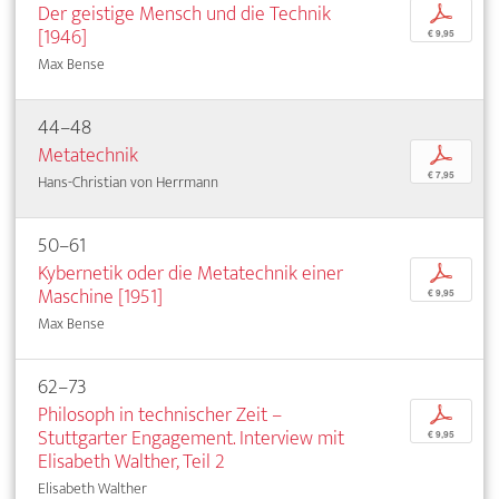
Der geistige Mensch und die Technik
p
[1946]
€ 9,95
Max Bense
44–48
Metatechnik
p
€ 7,95
Hans-Christian von Herrmann
50–61
Kybernetik oder die Metatechnik einer
p
Maschine [1951]
€ 9,95
Max Bense
62–73
Philosoph in technischer Zeit –
p
Stuttgarter Engagement. Interview mit
€ 9,95
Elisabeth Walther, Teil 2
Elisabeth Walther