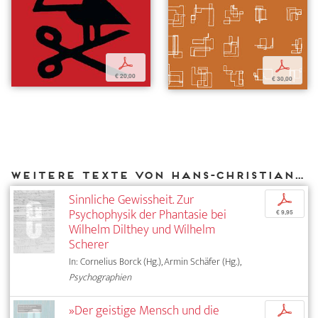
p
p
€ 20,00
€ 30,00
Weitere Texte von Hans-Christian von Herrmann bei DIAPHANES
Sinnliche Gewissheit. Zur
p
Psychophysik der Phantasie bei
€ 9,95
Wilhelm Dilthey und Wilhelm
Scherer
In: Cornelius Borck (Hg.), Armin Schäfer (Hg.),
Psychographien
»Der geistige Mensch und die
p