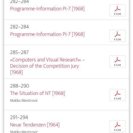
282–284
Programme-Information PI-7 [1968]
p
€ 5,95
282–284
Programme-Information PI-7 [1968]
p
€ 5,95
285–287
»Computers and Visual Research« –
p
Decision of the Competition Jury
€ 5,95
[1968]
288–290
The Situation of NT [1968]
p
€ 5,95
Matko Mestrovic
291–294
Neue Tendenzen [1964]
p
€ 5,95
Matko Mestrovic