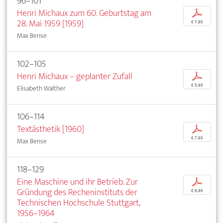
96–101
Henri Michaux zum 60. Geburtstag am
p
28. Mai 1959 [1959]
€ 7,95
Max Bense
102–105
Henri Michaux – geplanter Zufall
p
€ 5,95
Elisabeth Walther
106–114
Textästhetik [1960]
p
€ 7,95
Max Bense
118–129
Eine Maschine und ihr Betrieb. Zur
p
Gründung des Recheninstituts der
€ 9,95
Technischen Hochschule Stuttgart,
1956–1964