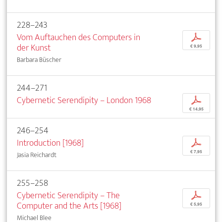
228–243
Vom Auftauchen des Computers in
p
der Kunst
€ 9,95
Barbara Büscher
244–271
Cybernetic Serendipity – London 1968
p
€ 14,95
246–254
Introduction [1968]
p
€ 7,95
Jasia Reichardt
255–258
Cybernetic Serendipity – The
p
Computer and the Arts [1968]
€ 5,95
Michael Blee