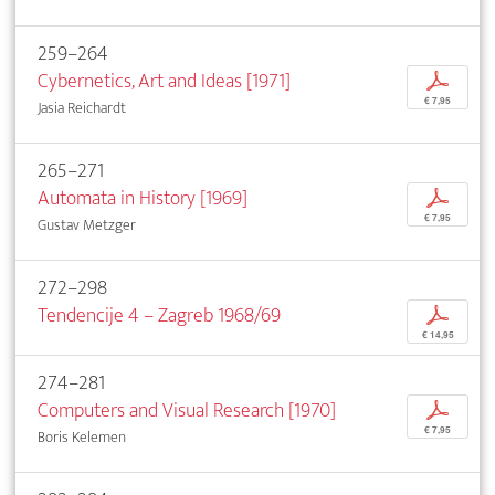
259–264
Cybernetics, Art and Ideas [1971]
p
€ 7,95
Jasia Reichardt
265–271
Automata in History [1969]
p
€ 7,95
Gustav Metzger
272–298
Tendencije 4 – Zagreb 1968/69
p
€ 14,95
274–281
Computers and Visual Research [1970]
p
€ 7,95
Boris Kelemen