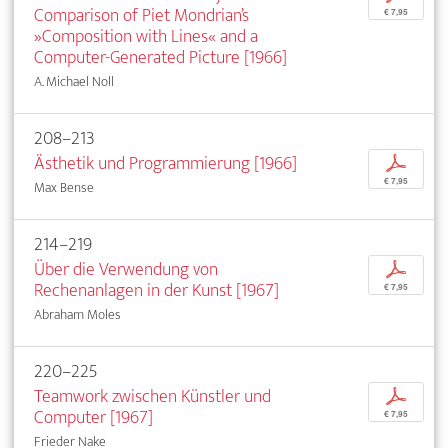
Comparison of Piet Mondrian’s
€ 7,95
»Composition with Lines« and a
Computer-Generated Picture [1966]
A. Michael Noll
208–213
Ästhetik und Programmierung [1966]
p
€ 7,95
Max Bense
214–219
Über die Verwendung von
p
Rechenanlagen in der Kunst [1967]
€ 7,95
Abraham Moles
220–225
Teamwork zwischen Künstler und
p
Computer [1967]
€ 7,95
Frieder Nake