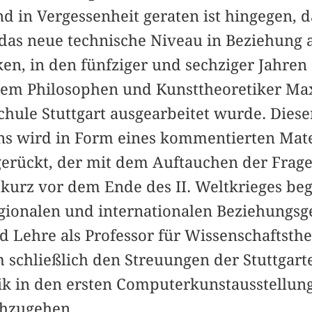
 in Vergessenheit geraten ist hingegen, d
 das neue technische Niveau in Beziehung 
en, in den fünfziger und sechziger Jahre
dem Philosophen und Kunsttheoretiker Ma
hule Stuttgart ausgearbeitet wurde. Dieser
ns wird in Form eines kommentierten Mat
erückt, der mit dem Auftauchen der Frage
 kurz vor dem Ende des II. Weltkrieges beg
gionalen und internationalen Beziehungsg
d Lehre als Professor für Wissenschaftsthe
m schließlich den Streuungen der Stuttgart
ik in den ersten Computerkunstausstellun
chzugehen.