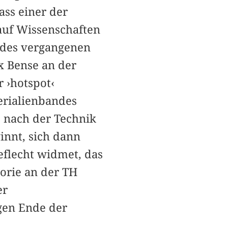
ass einer der
auf Wissenschaften
n des vergangenen
x Bense an der
 ›hotspot‹
erialienbandes
 nach der Technik
innt, sich dann
eflecht widmet, das
orie an der TH
er
gen Ende der