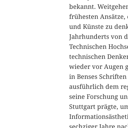
bekannt. Weitgehend
frühesten Ansätze,
und Künste zu denk
Jahrhunderts von 
Technischen Hochsc
technischen Denke
wieder vor Augen g
in Benses Schriften
ausführlich dem re
seine Forschung un
Stuttgart prägte, u
Informationsästhet
sechziger Jahre na