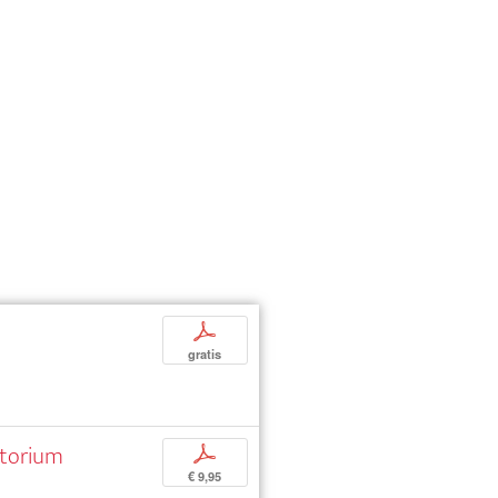
p
gratis
atorium
p
€ 9,95