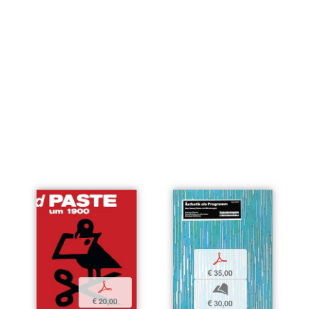
p
€ 35,00
p
b
€ 20,00
€ 30,00