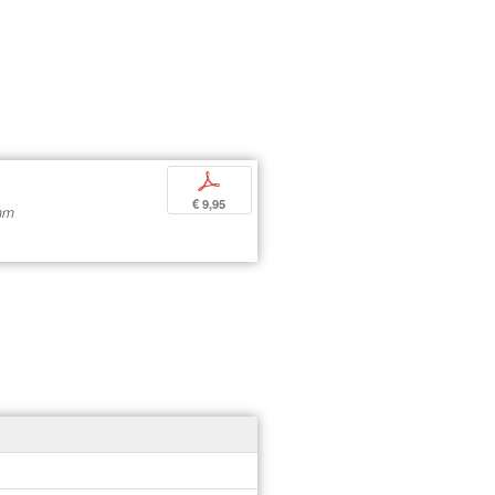
p
€ 9,95
amm