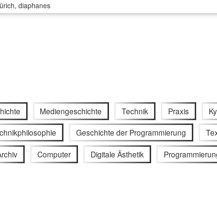
Zürich, diaphanes
hichte
Mediengeschichte
Technik
Praxis
Ky
chnikphilosophie
Geschichte der Programmierung
Tex
Archiv
Computer
Digitale Ästhetik
Programmierun