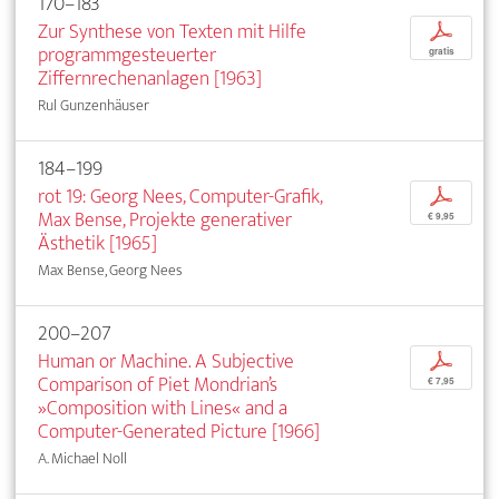
170–183
Zur Synthese von Texten mit Hilfe
p
programmgesteuerter
gratis
Ziffernrechenanlagen [1963]
Rul Gunzenhäuser
184–199
rot 19: Georg Nees, Computer-Grafik,
p
Max Bense, Projekte generativer
€ 9,95
Ästhetik [1965]
Max Bense, Georg Nees
200–207
Human or Machine. A Subjective
p
Comparison of Piet Mondrian’s
€ 7,95
»Composition with Lines« and a
Computer-Generated Picture [1966]
A. Michael Noll