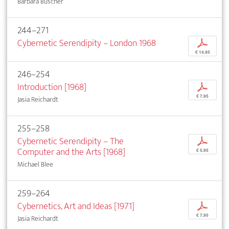
Barbara Büscher
244–271
Cybernetic Serendipity – London 1968
p
€ 14,95
246–254
Introduction [1968]
p
€ 7,95
Jasia Reichardt
255–258
Cybernetic Serendipity – The
p
Computer and the Arts [1968]
€ 5,95
Michael Blee
259–264
Cybernetics, Art and Ideas [1971]
p
€ 7,95
Jasia Reichardt