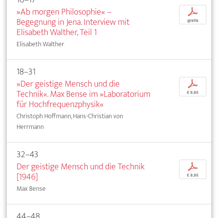
»Ab morgen Philosophie« –
p
Begegnung in Jena. Interview mit
gratis
Elisabeth Walther, Teil 1
Elisabeth Walther
18–31
»Der geistige Mensch und die
p
Technik«. Max Bense im »Laboratorium
€ 9,95
für Hochfrequenzphysik«
Christoph Hoffmann, Hans-Christian von
Herrmann
32–43
Der geistige Mensch und die Technik
p
[1946]
€ 9,95
Max Bense
44–48