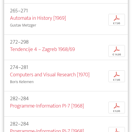
265–271
Automata in History [1969]
p
€ 7,95
Gustav Metzger
272–298
Tendencije 4 – Zagreb 1968/69
p
€ 14,95
274–281
Computers and Visual Research [1970]
p
€ 7,95
Boris Kelemen
282–284
Programme-Information PI-7 [1968]
p
€ 5,95
282–284
Programme-Information PI-7 [1968]
p