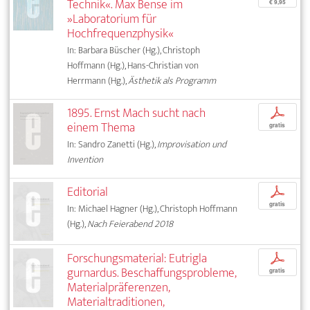
Technik«. Max Bense im
€ 9,95
»Laboratorium für
Hochfrequenzphysik«
In: Barbara Büscher (Hg.), Christoph
Hoffmann (Hg.), Hans-Christian von
Herrmann (Hg.),
Ästhetik als Programm
1895. Ernst Mach sucht nach
p
einem Thema
gratis
In: Sandro Zanetti (Hg.),
Improvisation und
Invention
Editorial
p
gratis
In: Michael Hagner (Hg.), Christoph Hoffmann
(Hg.),
Nach Feierabend 2018
Forschungsmaterial: Eutrigla
p
gurnardus. Beschaffungsprobleme,
gratis
Materialpräferenzen,
Materialtraditionen,