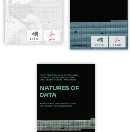
b
p
b
p
€ 35,00
gratis
€ 25,00
€ 25,00