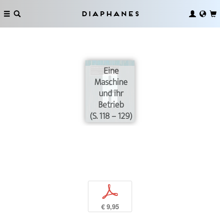
Diaphanes
Eine
Maschine
und ihr
Betrieb
(S. 118 – 129)
p
€ 9,95