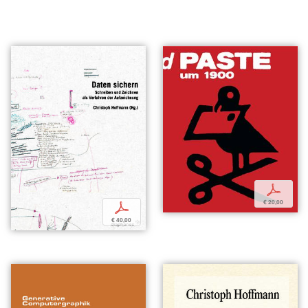
p
€ 20,00
p
€ 40,00