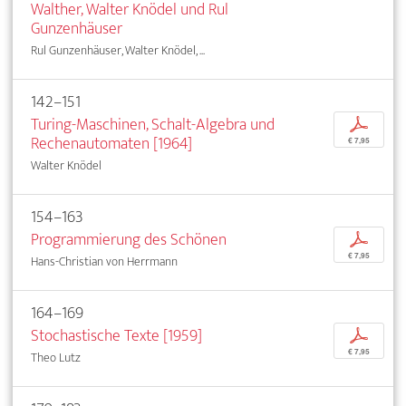
Walther, Walter Knödel und Rul
Gunzenhäuser
Rul Gunzenhäuser, Walter Knödel, ...
142–151
Turing-Maschinen, Schalt-Algebra und
p
Rechenautomaten [1964]
€ 7,95
Walter Knödel
154–163
Programmierung des Schönen
p
€ 7,95
Hans-Christian von Herrmann
164–169
Stochastische Texte [1959]
p
€ 7,95
Theo Lutz