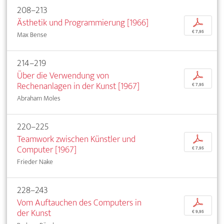
208–213
Ästhetik und Programmierung [1966]
p
€ 7,95
Max Bense
214–219
Über die Verwendung von
p
Rechenanlagen in der Kunst [1967]
€ 7,95
Abraham Moles
220–225
Teamwork zwischen Künstler und
p
Computer [1967]
€ 7,95
Frieder Nake
228–243
Vom Auftauchen des Computers in
p
der Kunst
€ 9,95