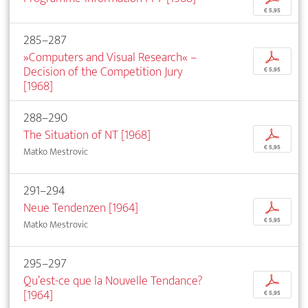
€ 5,95
285–287
»Computers and Visual Research« –
p
Decision of the Competition Jury
€ 5,95
[1968]
288–290
The Situation of NT [1968]
p
€ 5,95
Matko Mestrovic
291–294
Neue Tendenzen [1964]
p
€ 5,95
Matko Mestrovic
295–297
Qu’est-ce que la Nouvelle Tendance?
p
[1964]
€ 5,95