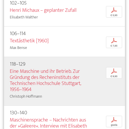
102–105
Henri Michaux – geplanter Zufall
p
€ 5,95
Elisabeth Walther
106–114
Textästhetik [1960]
p
€ 7,95
Max Bense
118–129
Eine Maschine und ihr Betrieb. Zur
p
Gründung des Recheninstituts der
€ 9,95
Technischen Hochschule Stuttgart,
1956–1964
Christoph Hoffmann
130–140
Maschinensprache – Nachrichten aus
p
der »Galeere«. Interview mit Elisabeth
gratis