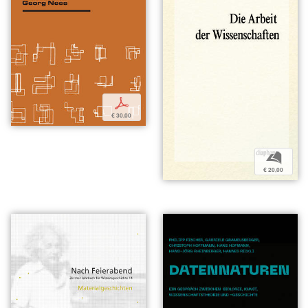
p
€ 30,00
b
€ 20,00