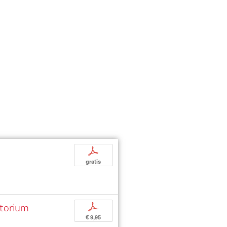
p
gratis
atorium
p
€ 9,95