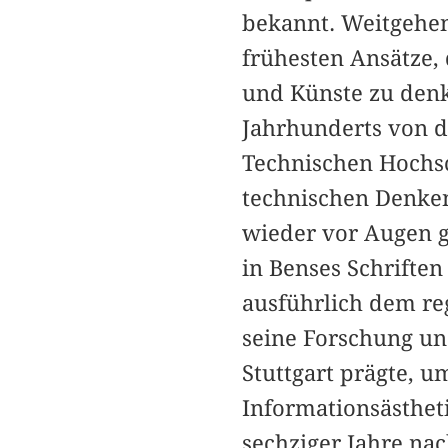
bekannt. Weitgehend
frühesten Ansätze,
und Künste zu denk
Jahrhunderts von 
Technischen Hochsc
technischen Denke
wieder vor Augen g
in Benses Schriften
ausführlich dem re
seine Forschung un
Stuttgart prägte, u
Informationsästhet
sechziger Jahre na