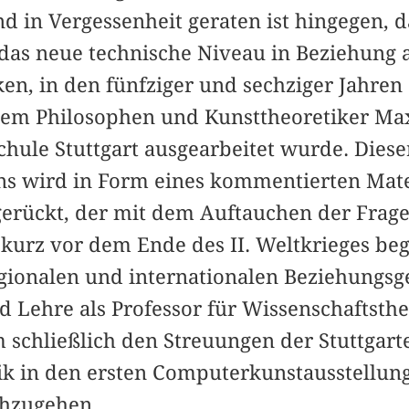
 in Vergessenheit geraten ist hingegen, d
 das neue technische Niveau in Beziehung 
en, in den fünfziger und sechziger Jahre
dem Philosophen und Kunsttheoretiker Ma
hule Stuttgart ausgearbeitet wurde. Dieser
ns wird in Form eines kommentierten Mat
erückt, der mit dem Auftauchen der Frage
 kurz vor dem Ende des II. Weltkrieges beg
gionalen und internationalen Beziehungsg
d Lehre als Professor für Wissenschaftsthe
m schließlich den Streuungen der Stuttgart
ik in den ersten Computerkunstausstellun
chzugehen.