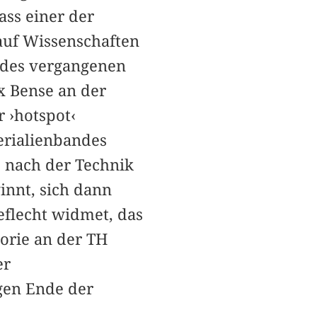
ass einer der
auf Wissenschaften
n des vergangenen
x Bense an der
 ›hotspot‹
erialienbandes
 nach der Technik
innt, sich dann
eflecht widmet, das
orie an der TH
er
gen Ende der