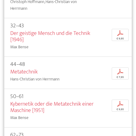
Christoph Hoffmann, Hans-Christian von
Herrmann
32–43
Der geistige Mensch und die Technik
p
[1946]
€ 9,95
Max Bense
44–48
Metatechnik
p
€ 7,95
Hans-Christian von Herrmann
50–61
Kybernetik oder die Metatechnik einer
p
Maschine [1951]
€ 9,95
Max Bense
62–73