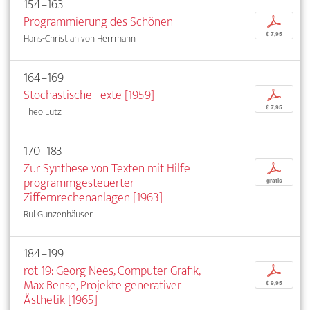
154–163
Programmierung des Schönen
p
€ 7,95
Hans-Christian von Herrmann
164–169
Stochastische Texte [1959]
p
€ 7,95
Theo Lutz
170–183
Zur Synthese von Texten mit Hilfe
p
programmgesteuerter
gratis
Ziffernrechenanlagen [1963]
Rul Gunzenhäuser
184–199
rot 19: Georg Nees, Computer-Grafik,
p
Max Bense, Projekte generativer
€ 9,95
Ästhetik [1965]