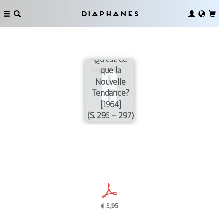
Diaphanes
Qu’est-ce
que la
Nouvelle
Tendance?
[1964]
(S. 295 – 297)
p
€ 5,95