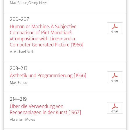
Max Bense, Georg Nees
200–207
Human or Machine. A Subjective
p
Comparison of Piet Mondrian’s
€ 7,95
»Composition with Lines« and a
Computer-Generated Picture [1966]
A. Michael Noll
208–213
Ästhetik und Programmierung [1966]
p
€ 7,95
Max Bense
214–219
Über die Verwendung von
p
Rechenanlagen in der Kunst [1967]
€ 7,95
Abraham Moles