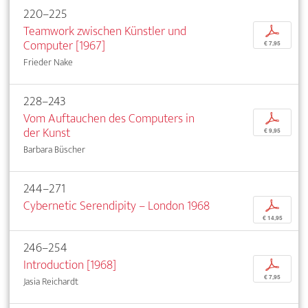
220–225
Teamwork zwischen Künstler und
p
Computer [1967]
€ 7,95
Frieder Nake
228–243
Vom Auftauchen des Computers in
p
der Kunst
€ 9,95
Barbara Büscher
244–271
Cybernetic Serendipity – London 1968
p
€ 14,95
246–254
Introduction [1968]
p
€ 7,95
Jasia Reichardt