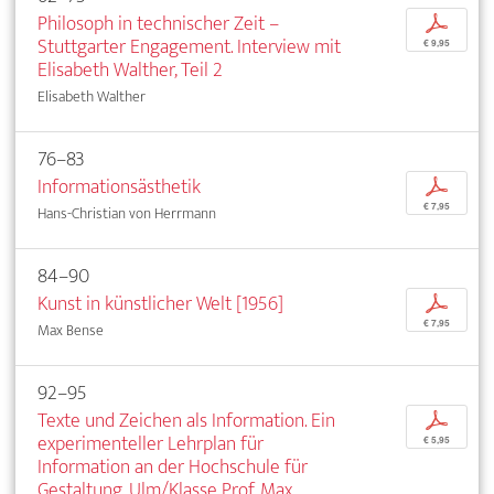
Philosoph in technischer Zeit –
p
Stuttgarter Engagement. Interview mit
€ 9,95
Elisabeth Walther, Teil 2
Elisabeth Walther
76–83
Informationsästhetik
p
€ 7,95
Hans-Christian von Herrmann
84–90
Kunst in künstlicher Welt [1956]
p
€ 7,95
Max Bense
92–95
Texte und Zeichen als Information. Ein
p
experimenteller Lehrplan für
€ 5,95
Information an der Hochschule für
Gestaltung, Ulm/Klasse Prof. Max