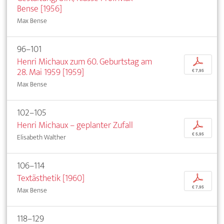
Bense [1956]
Max Bense
96–101
Henri Michaux zum 60. Geburtstag am
p
28. Mai 1959 [1959]
€ 7,95
Max Bense
102–105
Henri Michaux – geplanter Zufall
p
€ 5,95
Elisabeth Walther
106–114
Textästhetik [1960]
p
€ 7,95
Max Bense
118–129