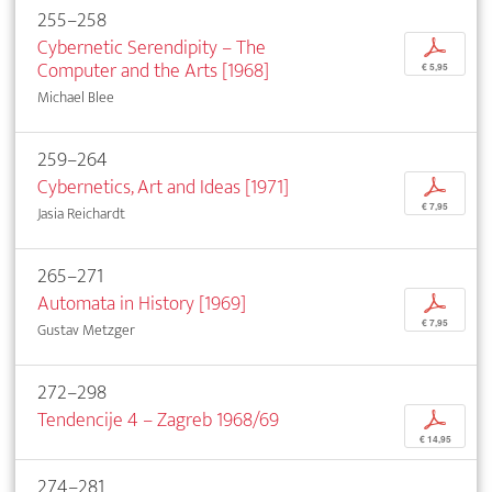
255–258
Cybernetic Serendipity – The
p
Computer and the Arts [1968]
€ 5,95
Michael Blee
259–264
Cybernetics, Art and Ideas [1971]
p
€ 7,95
Jasia Reichardt
265–271
Automata in History [1969]
p
€ 7,95
Gustav Metzger
272–298
Tendencije 4 – Zagreb 1968/69
p
€ 14,95
274–281