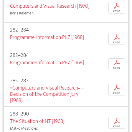
Computers and Visual Research [1970]
p
€ 7,95
Boris Kelemen
282–284
Programme-Information PI-7 [1968]
p
€ 5,95
282–284
Programme-Information PI-7 [1968]
p
€ 5,95
285–287
»Computers and Visual Research« –
p
Decision of the Competition Jury
€ 5,95
[1968]
288–290
The Situation of NT [1968]
p
€ 5,95
Matko Mestrovic