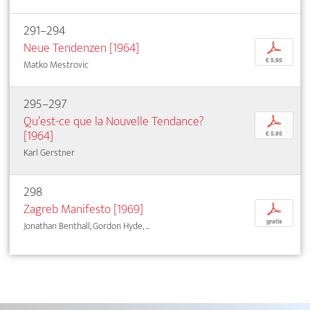
291–294
Neue Tendenzen [1964]
p
€ 5,95
Matko Mestrovic
295–297
Qu’est-ce que la Nouvelle Tendance?
p
[1964]
€ 5,95
Karl Gerstner
298
Zagreb Manifesto [1969]
p
gratis
Jonathan Benthall, Gordon Hyde, ...