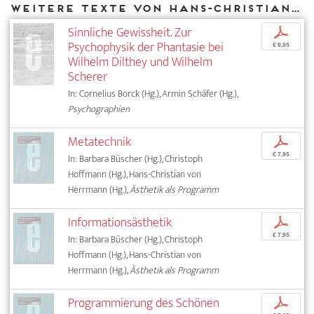
Weitere Texte von Hans-Christian von Herrmann bei DIAPHANES
Sinnliche Gewissheit. Zur
p
Psychophysik der Phantasie bei
€ 9,95
Wilhelm Dilthey und Wilhelm
Scherer
In: Cornelius Borck (Hg.), Armin Schäfer (Hg.),
Psychographien
Metatechnik
p
€ 7,95
In: Barbara Büscher (Hg.), Christoph
Hoffmann (Hg.), Hans-Christian von
Herrmann (Hg.),
Ästhetik als Programm
Informationsästhetik
p
€ 7,95
In: Barbara Büscher (Hg.), Christoph
Hoffmann (Hg.), Hans-Christian von
Herrmann (Hg.),
Ästhetik als Programm
Programmierung des Schönen
p