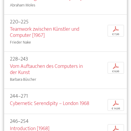
Abraham Moles
220–225
Teamwork zwischen Künstler und
p
Computer [1967]
€ 7,95
Frieder Nake
228–243
Vom Auftauchen des Computers in
p
der Kunst
€ 9,95
Barbara Büscher
244–271
Cybernetic Serendipity – London 1968
p
€ 14,95
246–254
Introduction [1968]
p