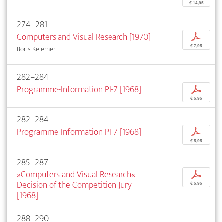
€ 14,95
274–281
Computers and Visual Research [1970]
p
€ 7,95
Boris Kelemen
282–284
Programme-Information PI-7 [1968]
p
€ 5,95
282–284
Programme-Information PI-7 [1968]
p
€ 5,95
285–287
»Computers and Visual Research« –
p
Decision of the Competition Jury
€ 5,95
[1968]
288–290