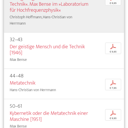
Technik«. Max Bense im »Laboratorium
€ 9,95
für Hochfrequenzphysik«
Christoph Hoffmann, Hans-Christian von
Herrmann
32–43
Der geistige Mensch und die Technik
p
[1946]
€ 9,95
Max Bense
44–48
Metatechnik
p
€ 7,95
Hans-Christian von Herrmann
50–61
Kybernetik oder die Metatechnik einer
p
Maschine [1951]
€ 9,95
Max Bense