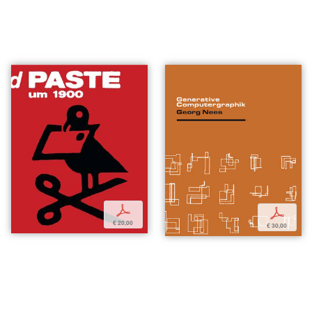
p
p
€ 20,00
€ 30,00