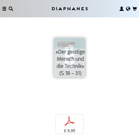
Diaphanes
»Der geistige
Mensch und
die Technik«
(S. 18 – 31)
p
€ 9,95