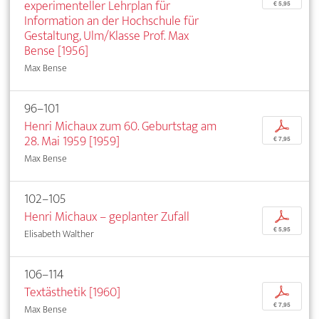
experimenteller Lehrplan für
€ 5,95
Information an der Hochschule für
Gestaltung, Ulm/Klasse Prof. Max
Bense [1956]
Max Bense
96–101
Henri Michaux zum 60. Geburtstag am
p
28. Mai 1959 [1959]
€ 7,95
Max Bense
102–105
Henri Michaux – geplanter Zufall
p
€ 5,95
Elisabeth Walther
106–114
Textästhetik [1960]
p
€ 7,95
Max Bense