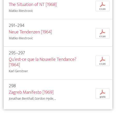
The Situation of NT [1968]
p
€ 5,95
Matko Mestrovic
291–294
Neue Tendenzen [1964]
p
€ 5,95
Matko Mestrovic
295–297
Qu’est-ce que la Nouvelle Tendance?
p
[1964]
€ 5,95
Karl Gerstner
298
Zagreb Manifesto [1969]
p
gratis
Jonathan Benthall, Gordon Hyde, ...