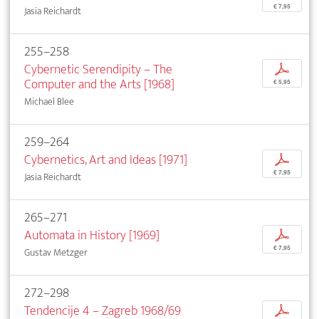
€ 7,95
Jasia Reichardt
255–258
Cybernetic Serendipity – The
p
Computer and the Arts [1968]
€ 5,95
Michael Blee
259–264
Cybernetics, Art and Ideas [1971]
p
€ 7,95
Jasia Reichardt
265–271
Automata in History [1969]
p
€ 7,95
Gustav Metzger
272–298
Tendencije 4 – Zagreb 1968/69
p