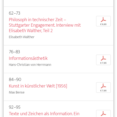
62–73
Philosoph in technischer Zeit –
p
Stuttgarter Engagement. Interview mit
€ 9,95
Elisabeth Walther, Teil 2
Elisabeth Walther
76–83
Informationsästhetik
p
€ 7,95
Hans-Christian von Herrmann
84–90
Kunst in künstlicher Welt [1956]
p
€ 7,95
Max Bense
92–95
Texte und Zeichen als Information. Ein
p