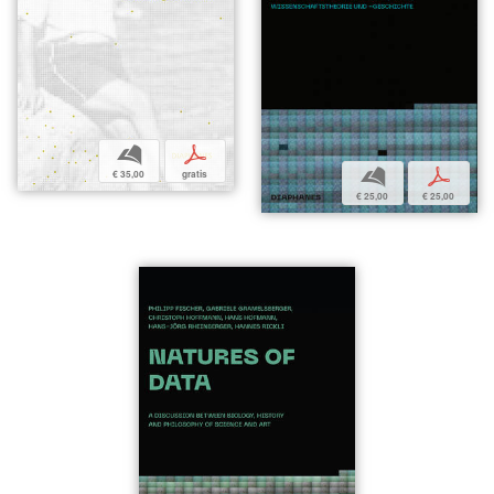
b
p
b
p
€ 35,00
gratis
€ 25,00
€ 25,00