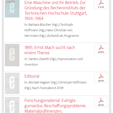
Eine Maschine und ihr Betrieb. Zur
p
Gründung des Recheninstituts der
€ 9,95
Technischen Hochschule Stuttgart,
1956–1964
In: Barbara Büscher (Hg.), Christoph
Hoffmann (Hg.), Hans-Christian von
Herrmann (Hg.),
Ästhetik als Programm
1895. Ernst Mach sucht nach
p
einem Thema
gratis
In: Sandro Zanetti (Hg.),
Improvisation und
Invention
Editorial
p
gratis
In: Michael Hagner (Hg.), Christoph Hoffmann
(Hg.),
Nach Feierabend 2018
Forschungsmaterial: Eutrigla
p
gurnardus. Beschaffungsprobleme,
gratis
Materialpräferenzen,