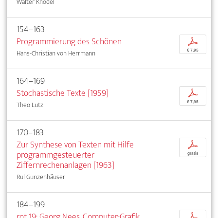
Walter Knödel
154–163
Programmierung des Schönen
p
€ 7,95
Hans-Christian von Herrmann
164–169
Stochastische Texte [1959]
p
€ 7,95
Theo Lutz
170–183
Zur Synthese von Texten mit Hilfe
p
programmgesteuerter
gratis
Ziffernrechenanlagen [1963]
Rul Gunzenhäuser
184–199
rot 19: Georg Nees, Computer-Grafik,
p