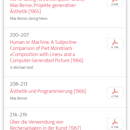
Max Bense, Projekte generativer
€ 9,95
Ästhetik [1965]
Max Bense, Georg Nees
200–207
Human or Machine. A Subjective
p
Comparison of Piet Mondrian’s
€ 7,95
»Composition with Lines« and a
Computer-Generated Picture [1966]
A. Michael Noll
208–213
Ästhetik und Programmierung [1966]
p
€ 7,95
Max Bense
214–219
Über die Verwendung von
p
Rechenanlagen in der Kunst [1967]
€ 7,95