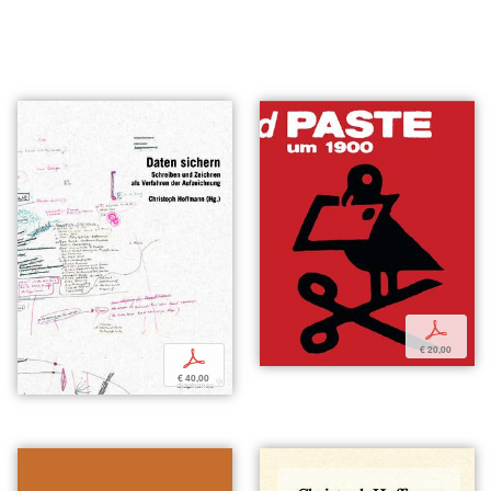
p
€ 20,00
p
€ 40,00