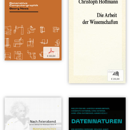
p
€ 30,00
b
€ 20,00