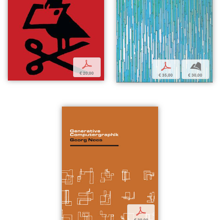
p
p
b
€ 20,00
€ 35,00
€ 30,00
p