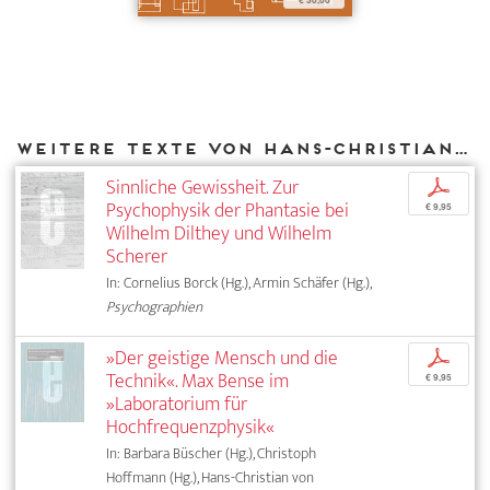
€ 30,00
Weitere Texte von Hans-Christian von Herrmann bei DIAPHANES
Sinnliche Gewissheit. Zur
p
Psychophysik der Phantasie bei
€ 9,95
Wilhelm Dilthey und Wilhelm
Scherer
In: Cornelius Borck (Hg.), Armin Schäfer (Hg.),
Psychographien
»Der geistige Mensch und die
p
Technik«. Max Bense im
€ 9,95
»Laboratorium für
Hochfrequenzphysik«
In: Barbara Büscher (Hg.), Christoph
Hoffmann (Hg.), Hans-Christian von