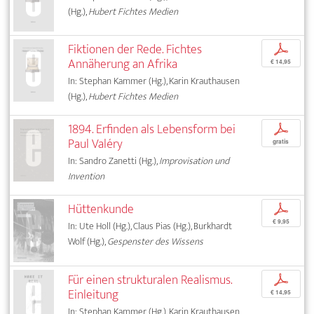
(Hg.),
Hubert Fichtes Medien
Fiktionen der Rede. Fichtes
p
Annäherung an Afrika
€ 14,95
In: Stephan Kammer (Hg.), Karin Krauthausen
(Hg.),
Hubert Fichtes Medien
1894. Erfinden als Lebensform bei
p
Paul Valéry
gratis
In: Sandro Zanetti (Hg.),
Improvisation und
Invention
Hüttenkunde
p
€ 9,95
In: Ute Holl (Hg.), Claus Pias (Hg.), Burkhardt
Wolf (Hg.),
Gespenster des Wissens
Für einen strukturalen Realismus.
p
Einleitung
€ 14,95
In: Stephan Kammer (Hg.), Karin Krauthausen