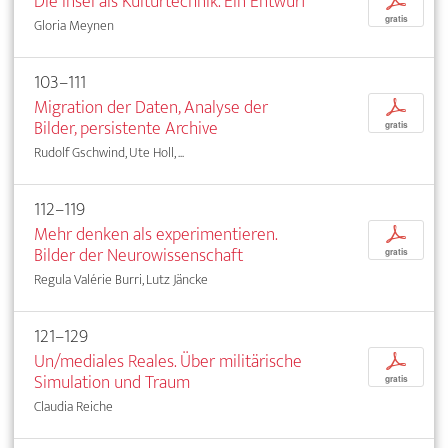
Die Insel als Kulturtechnik. Ein Entwurf
p
gratis
Gloria Meynen
103–111
Migration der Daten, Analyse der
p
Bilder, persistente Archive
gratis
Rudolf Gschwind, Ute Holl, ...
112–119
Mehr denken als experimentieren.
p
Bilder der Neurowissenschaft
gratis
Regula Valérie Burri, Lutz Jäncke
121–129
Un/mediales Reales. Über militärische
p
Simulation und Traum
gratis
Claudia Reiche