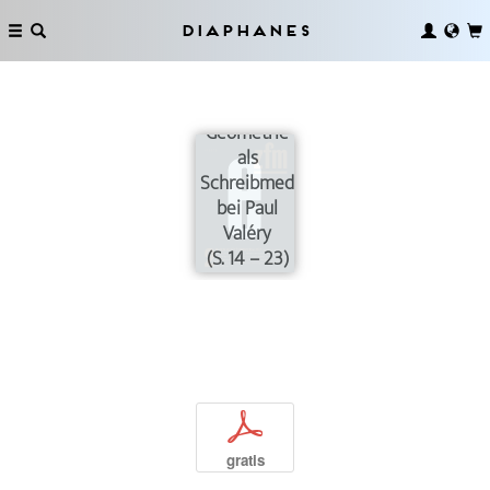
Diaphanes
Geometrie
als
Schreibmedium
bei Paul
Valéry
(S. 14 – 23)
p
gratis