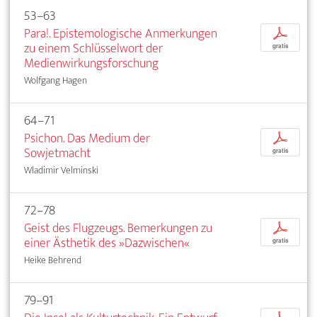
53–63
Para!. Epistemologische Anmerkungen
p
zu einem Schlüsselwort der
gratis
Medienwirkungsforschung
Wolfgang Hagen
64–71
Psichon. Das Medium der
p
Sowjetmacht
gratis
Wladimir Velminski
72–78
Geist des Flugzeugs. Bemerkungen zu
p
einer Ästhetik des »Dazwischen«
gratis
Heike Behrend
79–91