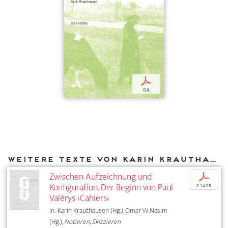
p
OA
Weitere Texte von Karin Krauthausen bei DIAPHANES
Zwischen Aufzeichnung und
p
Konfiguration. Der Beginn von Paul
€ 14,95
Valérys ›Cahiers‹
In: Karin Krauthausen (Hg.), Omar W. Nasim
(Hg.),
Notieren, Skizzieren