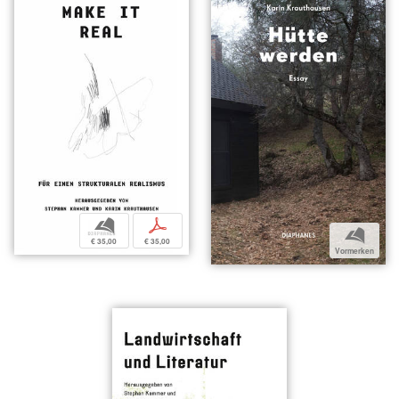
b
p
b
€ 35,00
€ 35,00
Vormerken