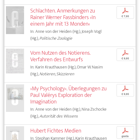
Schlachten. Anmerkungen zu
p
Rainer Werner Fassbinders ›In
€ 7,95
einem Jahr mit 13 Monden‹
In: Anne von der Heiden (Hg.), Joseph Vogl
(Hg.),
Politische Zoologie
Vom Nutzen des Notierens.
p
Verfahren des Entwurfs
€ 9,95
In: Karin Krauthausen (Hg.), Omar W. Nasim
(Hg.),
Notieren, Skizzieren
›My Psychology‹. Überlegungen zu
p
Paul Valérys Exploration der
€ 9,95
Imagination
In: Anne von der Heiden (Hg.), Nina Zschocke
(Hg.),
Autorität des Wissens
Hubert Fichtes Medien
p
gratis
In: Stephan Kammer (Hg.), Karin Krauthausen