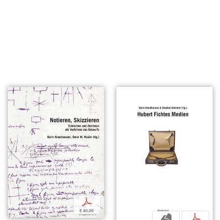
p
€ 40,00
b
p