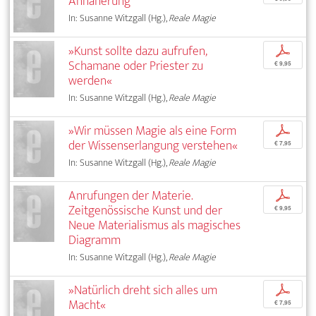
Annäherung
In: Susanne Witzgall (Hg.),
Reale Magie
»Kunst sollte dazu aufrufen,
p
Schamane oder Priester zu
€ 9,95
werden«
In: Susanne Witzgall (Hg.),
Reale Magie
»Wir müssen Magie als eine Form
p
der Wissenserlangung verstehen«
€ 7,95
In: Susanne Witzgall (Hg.),
Reale Magie
Anrufungen der Materie.
p
Zeitgenössische Kunst und der
€ 9,95
Neue Materialismus als magisches
Diagramm
In: Susanne Witzgall (Hg.),
Reale Magie
»Natürlich dreht sich alles um
p
Macht«
€ 7,95