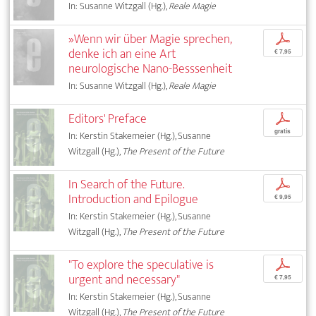
In: Susanne Witzgall (Hg.),
Reale Magie
»Wenn wir über Magie sprechen,
p
denke ich an eine Art
€ 7,95
neurologische Nano-Besssenheit
In: Susanne Witzgall (Hg.),
Reale Magie
Editors' Preface
p
gratis
In: Kerstin Stakemeier (Hg.), Susanne
Witzgall (Hg.),
The Present of the Future
In Search of the Future.
p
Introduction and Epilogue
€ 9,95
In: Kerstin Stakemeier (Hg.), Susanne
Witzgall (Hg.),
The Present of the Future
"To explore the speculative is
p
urgent and necessary"
€ 7,95
In: Kerstin Stakemeier (Hg.), Susanne
Witzgall (Hg.),
The Present of the Future