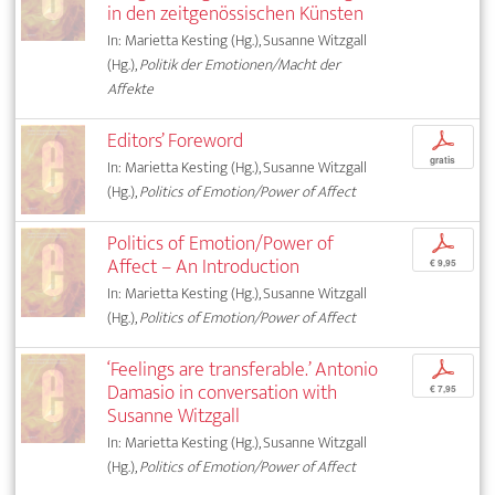
in den zeitgenössischen Künsten
In: Marietta Kesting (Hg.), Susanne Witzgall
(Hg.),
Politik der Emotionen/Macht der
Affekte
Editors’ Foreword
p
gratis
In: Marietta Kesting (Hg.), Susanne Witzgall
(Hg.),
Politics of Emotion/Power of Affect
Politics of Emotion/Power of
p
Affect – An Introduction
€ 9,95
In: Marietta Kesting (Hg.), Susanne Witzgall
(Hg.),
Politics of Emotion/Power of Affect
‘Feelings are transferable.’ Antonio
p
Damasio in conversation with
€ 7,95
Susanne Witzgall
In: Marietta Kesting (Hg.), Susanne Witzgall
(Hg.),
Politics of Emotion/Power of Affect