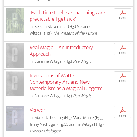
"Each time I believe that things are
p
predictable I get sick"
€ 7,95
In: Kerstin Stakemeier (Hg.), Susanne
Witzgall (Hg.),
The Present of the Future
Real Magic – An Introductory
p
Approach
€ 9,95
In: Susanne Witzgall (Hg.),
Real Magic
Invocations of Matter –
p
Contemporary Art and New
€ 9,95
Materialism as a Magical Diagram
In: Susanne Witzgall (Hg.),
Real Magic
Vorwort
p
€ 5,95
In: Marietta Kesting (Hg.), Maria Muhle (Hg.),
Jenny Nachtigall (Hg.), Susanne Witzgall (Hg.),
Hybride Ökologien