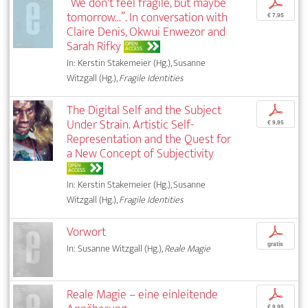
“We don't feel fragile, but maybe
p
tomorrow...”. In conversation with
€ 7,95
Claire Denis, Okwui Enwezor and
Sarah Rifky
OPEN
ACCESS
In: Kerstin Stakemeier (Hg.), Susanne
Witzgall (Hg.),
Fragile Identities
The Digital Self and the Subject
p
Under Strain. Artistic Self-
€ 9,95
Representation and the Quest for
a New Concept of Subjectivity
OPEN
ACCESS
In: Kerstin Stakemeier (Hg.), Susanne
Witzgall (Hg.),
Fragile Identities
Vorwort
p
gratis
In: Susanne Witzgall (Hg.),
Reale Magie
Reale Magie – eine einleitende
p
€ 9,95