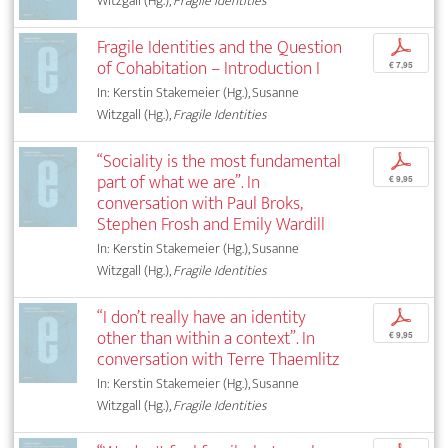
Witzgall (Hg.),
Fragile Identities
Fragile Identities and the Question
p
of Cohabitation – Introduction I
€ 7,95
In: Kerstin Stakemeier (Hg.), Susanne
Witzgall (Hg.),
Fragile Identities
“Sociality is the most fundamental
p
part of what we are”. In
€ 9,95
conversation with Paul Broks,
Stephen Frosh and Emily Wardill
In: Kerstin Stakemeier (Hg.), Susanne
Witzgall (Hg.),
Fragile Identities
“I don’t really have an identity
p
other than within a context”. In
€ 9,95
conversation with Terre Thaemlitz
In: Kerstin Stakemeier (Hg.), Susanne
Witzgall (Hg.),
Fragile Identities