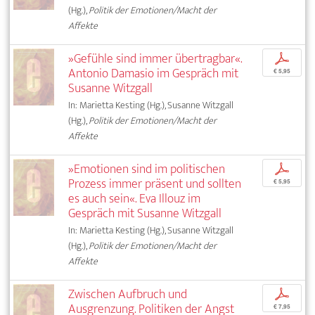
(Hg.),
Politik der Emotionen/Macht der
Affekte
»Gefühle sind immer übertragbar«.
p
Antonio Damasio im Gespräch mit
€ 5,95
Susanne Witzgall
In: Marietta Kesting (Hg.), Susanne Witzgall
(Hg.),
Politik der Emotionen/Macht der
Affekte
»Emotionen sind im politischen
p
Prozess immer präsent und sollten
€ 5,95
es auch sein«. Eva Illouz im
Gespräch mit Susanne Witzgall
In: Marietta Kesting (Hg.), Susanne Witzgall
(Hg.),
Politik der Emotionen/Macht der
Affekte
Zwischen Aufbruch und
p
Ausgrenzung. Politiken der Angst
€ 7,95