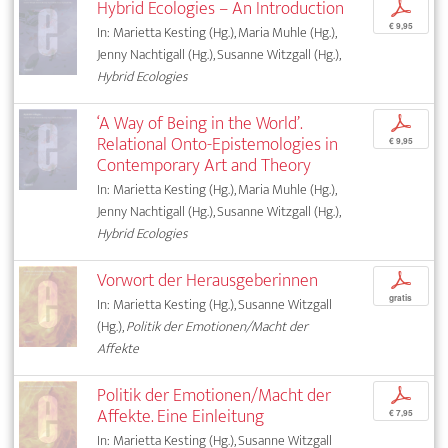
Hybrid Ecologies – An Introduction
p
€ 9,95
In: Marietta Kesting (Hg.), Maria Muhle (Hg.),
Jenny Nachtigall (Hg.), Susanne Witzgall (Hg.),
Hybrid Ecologies
‘A Way of Being in the World’.
p
Relational Onto-Epistemologies in
€ 9,95
Contemporary Art and Theory
In: Marietta Kesting (Hg.), Maria Muhle (Hg.),
Jenny Nachtigall (Hg.), Susanne Witzgall (Hg.),
Hybrid Ecologies
Vorwort der Herausgeberinnen
p
gratis
In: Marietta Kesting (Hg.), Susanne Witzgall
(Hg.),
Politik der Emotionen/Macht der
Affekte
Politik der Emotionen/Macht der
p
Affekte. Eine Einleitung
€ 7,95
In: Marietta Kesting (Hg.), Susanne Witzgall