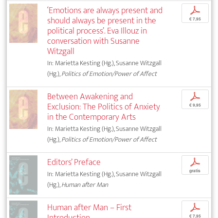
‘Emotions are always present and
p
should always be present in the
€ 7,95
political process’. Eva Illouz in
conversation with Susanne
Witzgall
In: Marietta Kesting (Hg.), Susanne Witzgall
(Hg.),
Politics of Emotion/Power of Affect
Between Awakening and
p
Exclusion: The Politics of Anxiety
€ 9,95
in the Contemporary Arts
In: Marietta Kesting (Hg.), Susanne Witzgall
(Hg.),
Politics of Emotion/Power of Affect
Editors’ Preface
p
gratis
In: Marietta Kesting (Hg.), Susanne Witzgall
(Hg.),
Human after Man
Human after Man – First
p
Introduction
€ 7,95