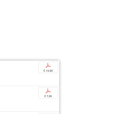
p
€ 14,95
p
€ 7,95