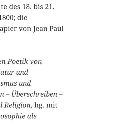
 des 18. bis 21.
800; die
apier von Jean Paul
en Poetik von
Natur und
zismus und
n – Überschreiben –
d Religion
, hg. mit
losophie als