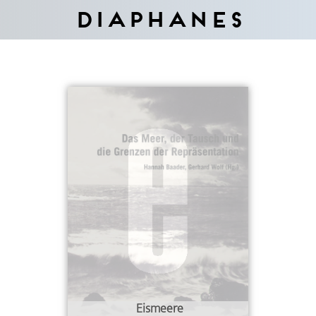
Diaphanes
Eismeere