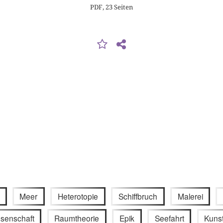
PDF, 23 Seiten
Meer
Heterotopie
Schiffbruch
Malerei
ssenschaft
Raumtheorie
Epik
Seefahrt
Kuns