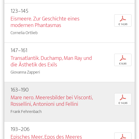
123–145
Eismeere. Zur Geschichte eines
p
modernen Phantasmas
€ 14,95
Cornelia Ortlieb
147–161
Transatlantik. Duchamp, Man Ray und
p
die Ästhetik des Exils
€ 9,95
Giovanna Zapperi
163–190
Mare nero. Meeresbilder bei Visconti,
p
Rossellini, Antonioni und Fellini
€ 14,95
Frank Fehrenbach
193–206
Episches Meer, Epos des Meeres
p