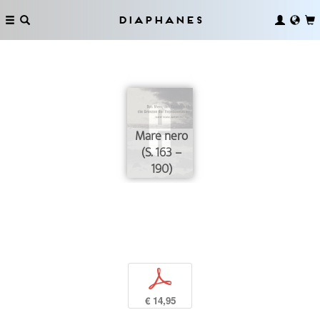
Diaphanes
Mare nero
(S. 163 –
190)
p
€ 14,95