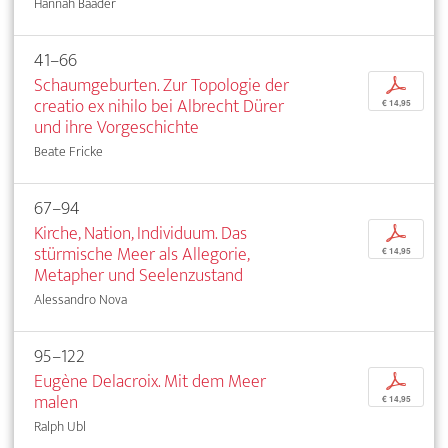
Hannah Baader
41–66
Schaumgeburten. Zur Topologie der
p
creatio ex nihilo bei Albrecht Dürer
€ 14,95
und ihre Vorgeschichte
Beate Fricke
67–94
Kirche, Nation, Individuum. Das
p
stürmische Meer als Allegorie,
€ 14,95
Metapher und Seelenzustand
Alessandro Nova
95–122
Eugène Delacroix. Mit dem Meer
p
malen
€ 14,95
Ralph Ubl