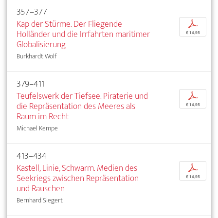
357–377
Kap der Stürme. Der Fliegende
p
Holländer und die Irrfahrten maritimer
€ 14,95
Globalisierung
Burkhardt Wolf
379–411
Teufelswerk der Tiefsee. Piraterie und
p
die Repräsentation des Meeres als
€ 14,95
Raum im Recht
Michael Kempe
413–434
Kastell, Linie, Schwarm. Medien des
p
Seekriegs zwischen Repräsentation
€ 14,95
und Rauschen
Bernhard Siegert