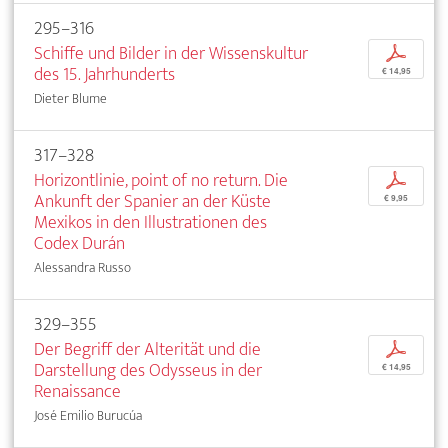
295–316
Schiffe und Bilder in der Wissenskultur
p
des 15. Jahrhunderts
€ 14,95
Dieter Blume
317–328
Horizontlinie, point of no return. Die
p
Ankunft der Spanier an der Küste
€ 9,95
Mexikos in den Illustrationen des
Codex Durán
Alessandra Russo
329–355
Der Begriff der Alterität und die
p
Darstellung des Odysseus in der
€ 14,95
Renaissance
José Emilio Burucúa