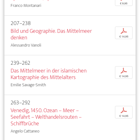
€ 9,95
Franco Montanari
207–238
Bild und Geographie. Das Mittelmeer
p
denken
€ 14,95
Alessandro Vanoli
239–262
Das Mittelmeer in der islamischen
p
Kartographie des Mittelalters
€ 14,95
Emilie Savage-Smith
263–292
Venedig, 1450. Ozean – Meer –
p
Seefahrt – Welthandelsrouten –
€ 14,95
Schiffbrüche
Angelo Cattaneo