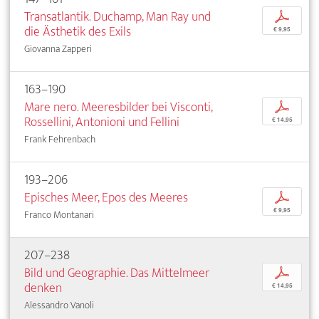
Transatlantik. Duchamp, Man Ray und
p
die Ästhetik des Exils
€ 9,95
Giovanna Zapperi
163–190
Mare nero. Meeresbilder bei Visconti,
p
Rossellini, Antonioni und Fellini
€ 14,95
Frank Fehrenbach
193–206
Episches Meer, Epos des Meeres
p
€ 9,95
Franco Montanari
207–238
Bild und Geographie. Das Mittelmeer
p
denken
€ 14,95
Alessandro Vanoli