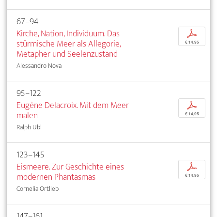
67–94
Kirche, Nation, Individuum. Das
p
stürmische Meer als Allegorie,
€ 14,95
Metapher und Seelenzustand
Alessandro Nova
95–122
Eugène Delacroix. Mit dem Meer
p
malen
€ 14,95
Ralph Ubl
123–145
Eismeere. Zur Geschichte eines
p
modernen Phantasmas
€ 14,95
Cornelia Ortlieb
147–161