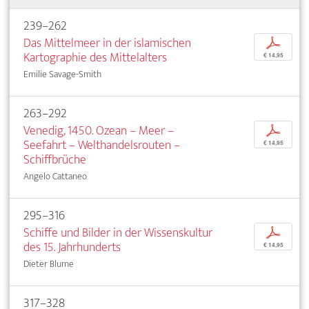
239–262
Das Mittelmeer in der islamischen
p
Kartographie des Mittelalters
€ 14,95
Emilie Savage-Smith
263–292
Venedig, 1450. Ozean – Meer –
p
Seefahrt – Welthandelsrouten –
€ 14,95
Schiffbrüche
Angelo Cattaneo
295–316
Schiffe und Bilder in der Wissenskultur
p
des 15. Jahrhunderts
€ 14,95
Dieter Blume
317–328