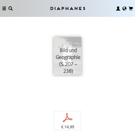
Diaphanes
Bild und
Geographie
(S. 207 –
238)
p
€ 14,95