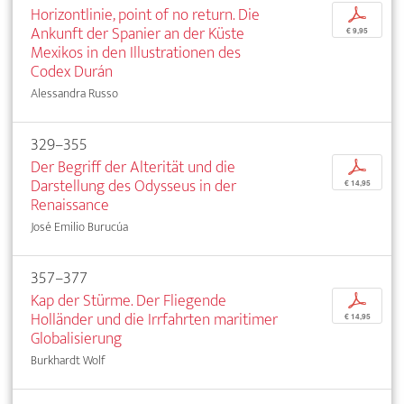
Horizontlinie, point of no return. Die
p
Ankunft der Spanier an der Küste
€ 9,95
Mexikos in den Illustrationen des
Codex Durán
Alessandra Russo
329–355
Der Begriff der Alterität und die
p
Darstellung des Odysseus in der
€ 14,95
Renaissance
José Emilio Burucúa
357–377
Kap der Stürme. Der Fliegende
p
Holländer und die Irrfahrten maritimer
€ 14,95
Globalisierung
Burkhardt Wolf