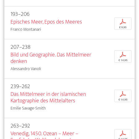
193–206
Episches Meer, Epos des Meeres
p
€ 9,95
Franco Montanari
207–238
Bild und Geographie. Das Mittelmeer
p
denken
€ 14,95
Alessandro Vanoli
239–262
Das Mittelmeer in der islamischen
p
Kartographie des Mittelalters
€ 14,95
Emilie Savage-Smith
263–292
Venedig, 1450. Ozean – Meer –
p
€ 14,95