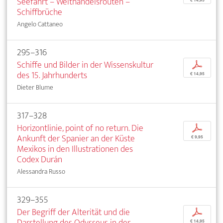
Seefahrt – Welthandelsrouten –
Schiffbrüche
Angelo Cattaneo
295–316
Schiffe und Bilder in der Wissenskultur
p
des 15. Jahrhunderts
€ 14,95
Dieter Blume
317–328
Horizontlinie, point of no return. Die
p
Ankunft der Spanier an der Küste
€ 9,95
Mexikos in den Illustrationen des
Codex Durán
Alessandra Russo
329–355
Der Begriff der Alterität und die
p
Darstellung des Odysseus in der
€ 14,95