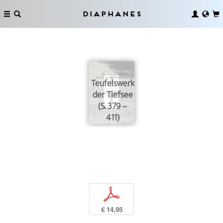
Diaphanes
Teufelswerk
der Tiefsee
(S. 379 –
411)
p
€ 14,95