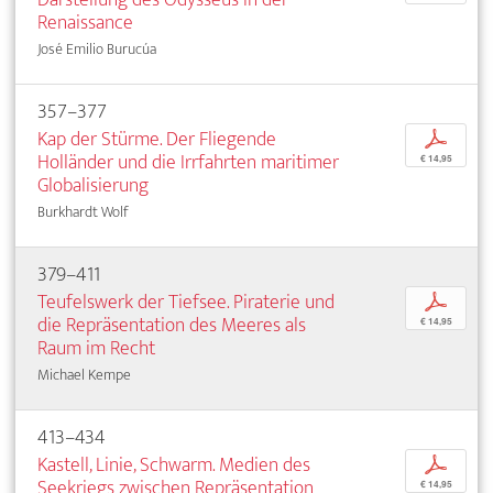
Renaissance
José Emilio Burucúa
357–377
Kap der Stürme. Der Fliegende
p
Holländer und die Irrfahrten maritimer
€ 14,95
Globalisierung
Burkhardt Wolf
379–411
Teufelswerk der Tiefsee. Piraterie und
p
die Repräsentation des Meeres als
€ 14,95
Raum im Recht
Michael Kempe
413–434
Kastell, Linie, Schwarm. Medien des
p
Seekriegs zwischen Repräsentation
€ 14,95