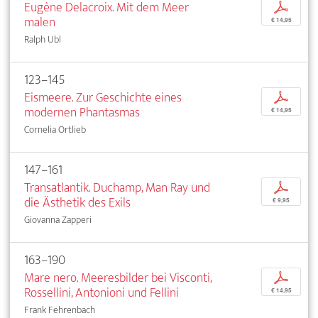
Eugène Delacroix. Mit dem Meer
p
malen
€ 14,95
Ralph Ubl
123–145
Eismeere. Zur Geschichte eines
p
modernen Phantasmas
€ 14,95
Cornelia Ortlieb
147–161
Transatlantik. Duchamp, Man Ray und
p
die Ästhetik des Exils
€ 9,95
Giovanna Zapperi
163–190
Mare nero. Meeresbilder bei Visconti,
p
Rossellini, Antonioni und Fellini
€ 14,95
Frank Fehrenbach