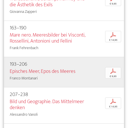
die Ästhetik des Exils
€ 9,95
Giovanna Zapperi
163–190
Mare nero. Meeresbilder bei Visconti,
p
Rossellini, Antonioni und Fellini
€ 14,95
Frank Fehrenbach
193–206
Episches Meer, Epos des Meeres
p
€ 9,95
Franco Montanari
207–238
Bild und Geographie. Das Mittelmeer
p
denken
€ 14,95
Alessandro Vanoli