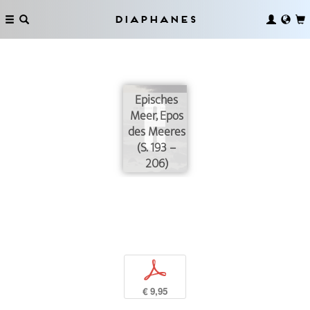
Diaphanes
Episches
Meer, Epos
des Meeres
(S. 193 –
206)
p
€ 9,95