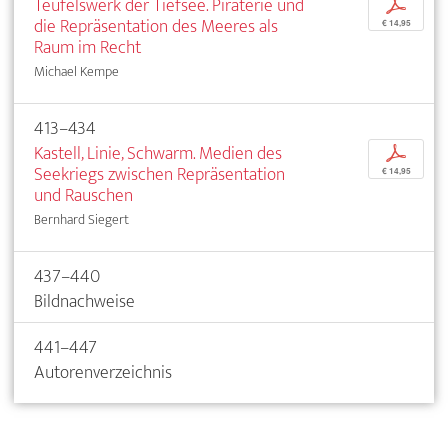
Teufelswerk der Tiefsee. Piraterie und
p
die Repräsentation des Meeres als
€ 14,95
Raum im Recht
Michael Kempe
413–434
Kastell, Linie, Schwarm. Medien des
p
Seekriegs zwischen Repräsentation
€ 14,95
und Rauschen
Bernhard Siegert
437–440
Bildnachweise
441–447
Autorenverzeichnis