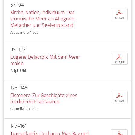
67–94
Kirche, Nation, Individuum. Das
p
stürmische Meer als Allegorie,
€ 14,95
Metapher und Seelenzustand
Alessandro Nova
95–122
Eugène Delacroix. Mit dem Meer
p
malen
€ 14,95
Ralph Ubl
123–145
Eismeere. Zur Geschichte eines
p
modernen Phantasmas
€ 14,95
Cornelia Ortlieb
147–161
Transatlantik. Duchamp, Man Ray und
p