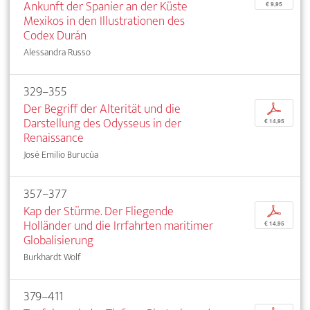
Ankunft der Spanier an der Küste
€ 9,95
Mexikos in den Illustrationen des
Codex Durán
Alessandra Russo
329–355
Der Begriff der Alterität und die
p
Darstellung des Odysseus in der
€ 14,95
Renaissance
José Emilio Burucúa
357–377
Kap der Stürme. Der Fliegende
p
Holländer und die Irrfahrten maritimer
€ 14,95
Globalisierung
Burkhardt Wolf
379–411