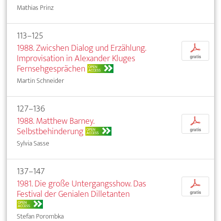
Mathias Prinz
113–125
1988. Zwicshen Dialog und Erzählung.
p
Improvisation in Alexander Kluges
gratis
Fernsehgesprächen
OPEN
ACCESS
Martin Schneider
127–136
1988. Matthew Barney.
p
Selbstbehinderung
OPEN
gratis
ACCESS
Sylvia Sasse
137–147
1981. Die große Untergangsshow. Das
p
Festival der Genialen Dilletanten
gratis
OPEN
ACCESS
Stefan Porombka