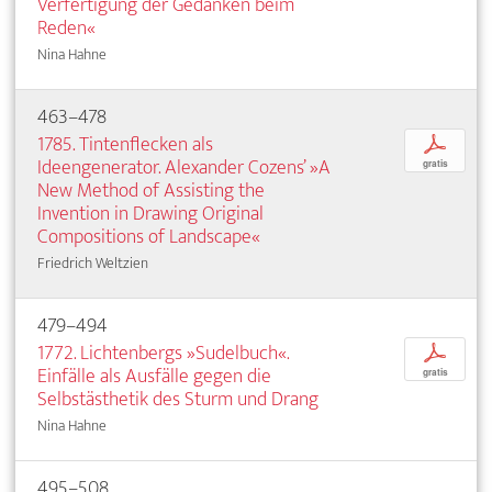
Verfertigung der Gedanken beim
Reden«
Nina Hahne
463–478
1785. Tintenflecken als
p
Ideengenerator. Alexander Cozens’ »A
gratis
New Method of Assisting the
Invention in Drawing Original
Compositions of Landscape«
Friedrich Weltzien
479–494
1772. Lichtenbergs »Sudelbuch«.
p
Einfälle als Ausfälle gegen die
gratis
Selbstästhetik des Sturm und Drang
Nina Hahne
495–508