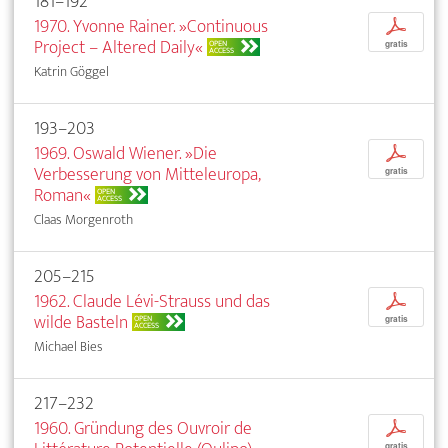
181–192
1970. Yvonne Rainer. »Continuous
p
Project – Altered Daily«
OPEN
gratis
ACCESS
Katrin Göggel
193–203
1969. Oswald Wiener. »Die
p
Verbesserung von Mitteleuropa,
gratis
Roman«
OPEN
ACCESS
Claas Morgenroth
205–215
1962. Claude Lévi-Strauss und das
p
wilde Basteln
OPEN
gratis
ACCESS
Michael Bies
217–232
1960. Gründung des Ouvroir de
p
gratis