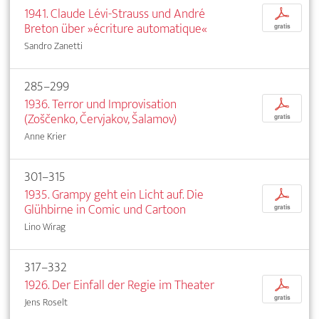
1941. Claude Lévi-Strauss und André
p
Breton über »écriture automatique«
gratis
Sandro Zanetti
285–299
1936. Terror und Improvisation
p
(Zoščenko, Červjakov, Šalamov)
gratis
Anne Krier
301–315
1935. Grampy geht ein Licht auf. Die
p
Glühbirne in Comic und Cartoon
gratis
Lino Wirag
317–332
1926. Der Einfall der Regie im Theater
p
gratis
Jens Roselt