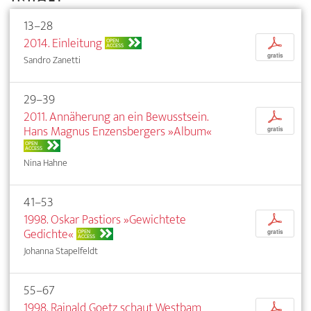
13–28
2014. Einleitung
p
OPEN
ACCESS
gratis
Sandro Zanetti
29–39
2011. Annäherung an ein Bewusstsein.
p
Hans Magnus Enzensbergers »Album«
gratis
OPEN
ACCESS
Nina Hahne
41–53
1998. Oskar Pastiors »Gewichtete
p
Gedichte«
OPEN
gratis
ACCESS
Johanna Stapelfeldt
55–67
1998. Rainald Goetz schaut Westbam
p