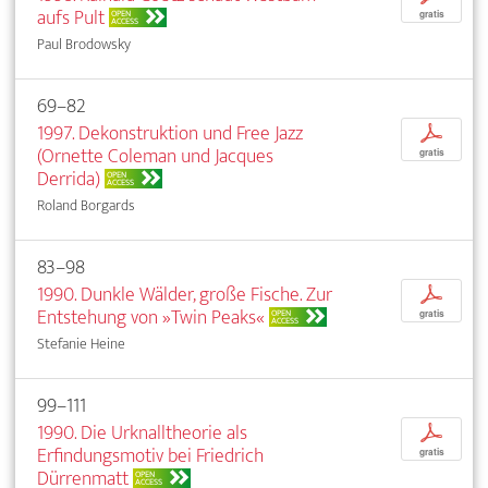
aufs Pult
OPEN
gratis
ACCESS
Paul Brodowsky
69–82
1997. Dekonstruktion und Free Jazz
p
(Ornette Coleman und Jacques
gratis
Derrida)
OPEN
ACCESS
Roland Borgards
83–98
1990. Dunkle Wälder, große Fische. Zur
p
Entstehung von »Twin Peaks«
OPEN
gratis
ACCESS
Stefanie Heine
99–111
1990. Die Urknalltheorie als
p
Erfindungsmotiv bei Friedrich
gratis
Dürrenmatt
OPEN
ACCESS