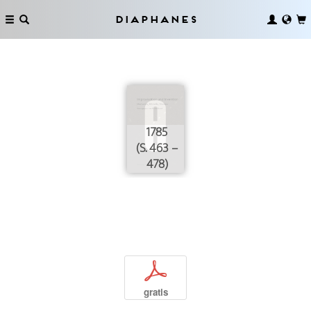
Diaphanes
1785
(S. 463 –
478)
p
gratis