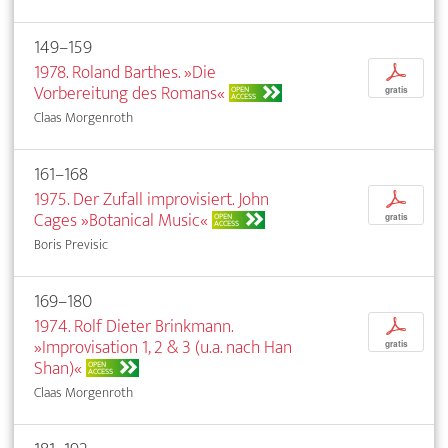
149–159
1978. Roland Barthes. »Die
p
Vorbereitung des Romans«
OPEN
gratis
ACCESS
Claas Morgenroth
161–168
1975. Der Zufall improvisiert. John
p
Cages »Botanical Music«
OPEN
gratis
ACCESS
Boris Previsic
169–180
1974. Rolf Dieter Brinkmann.
p
»Improvisation 1, 2 & 3 (u.a. nach Han
gratis
Shan)«
OPEN
ACCESS
Claas Morgenroth