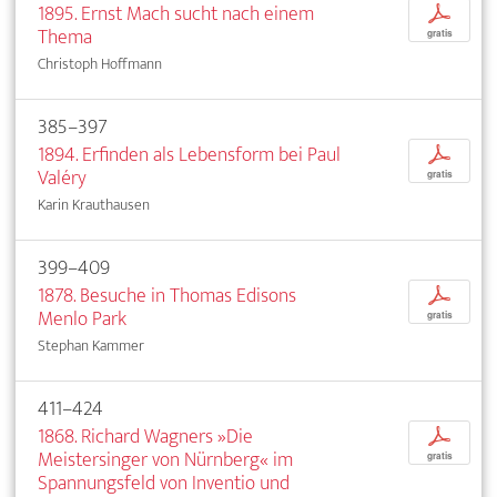
1895. Ernst Mach sucht nach einem
p
Thema
gratis
Christoph Hoffmann
385–397
1894. Erfinden als Lebensform bei Paul
p
Valéry
gratis
Karin Krauthausen
399–409
1878. Besuche in Thomas Edisons
p
Menlo Park
gratis
Stephan Kammer
411–424
1868. Richard Wagners »Die
p
Meistersinger von Nürnberg« im
gratis
Spannungsfeld von Inventio und