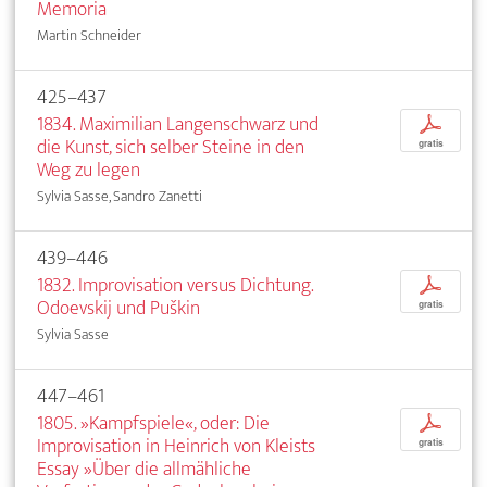
Memoria
Martin Schneider
425–437
1834. Maximilian Langenschwarz und
p
die Kunst, sich selber Steine in den
gratis
Weg zu legen
Sylvia Sasse, Sandro Zanetti
439–446
1832. Improvisation versus Dichtung.
p
Odoevskij und Puškin
gratis
Sylvia Sasse
447–461
1805. »Kampfspiele«, oder: Die
p
Improvisation in Heinrich von Kleists
gratis
Essay »Über die allmähliche