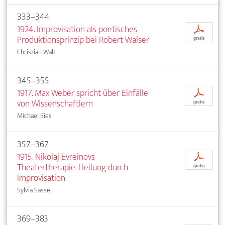
333–344
1924. Improvisation als poetisches
p
Produktionsprinzip bei Robert Walser
gratis
Christian Walt
345–355
1917. Max Weber spricht über Einfälle
p
von Wissenschaftlern
gratis
Michael Bies
357–367
1915. Nikolaj Evreinovs
p
Theatertherapie. Heilung durch
gratis
Improvisation
Sylvia Sasse
369–383