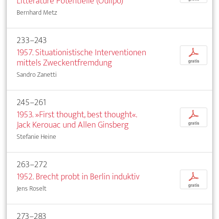
Littérature Potentielle (Oulipo)
Bernhard Metz
233–243
1957. Situationistische Interventionen
p
mittels Zweckentfremdung
gratis
Sandro Zanetti
245–261
1953. »First thought, best thought«.
p
Jack Kerouac und Allen Ginsberg
gratis
Stefanie Heine
263–272
1952. Brecht probt in Berlin induktiv
p
gratis
Jens Roselt
273–283