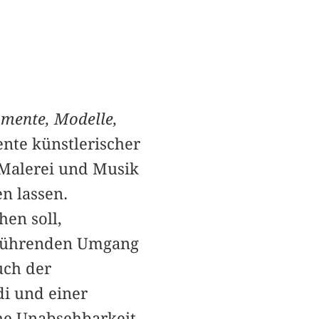
mente, Modelle,
ente künstlerischer
 Malerei und Musik
n lassen.
hen soll,
rführenden Umgang
uch der
di und einer
che Unabsehbarkeit