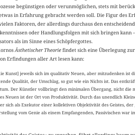
rozesse begünstigen oder verunmöglichen, stets mit berüc
twas in Erfahrung gebracht werden soll. Die Figur des Erf
vielen Faktoren, der allerdings durchaus den entscheide
kenntnissen oder Handlungsfolgen mit sich bringen kann – 
sators als im Sinne eines Schöpfergottes.
dornos
Ästhetischer Theorie
findet sich eine Überlegung zur
von Erfindungen aller Art lesen kann:
[die Kunst] jeweils sich im qualitativ Neuen, aber mitzudenken ist d
ende Qualität, der Umschlag, so gut wie ein Nichts ist. Das entkr
tum. Der Künstler vollbringt den minimalen Übergang, nicht die 
 des Neuen ist der Ort von Produktivität. Durch das unendlich Kle
er sich als Exekutor einer kollektiven Objektivität des Geistes, de
rstellung vom Genie als einem Empfangenden, Passivischen war imp