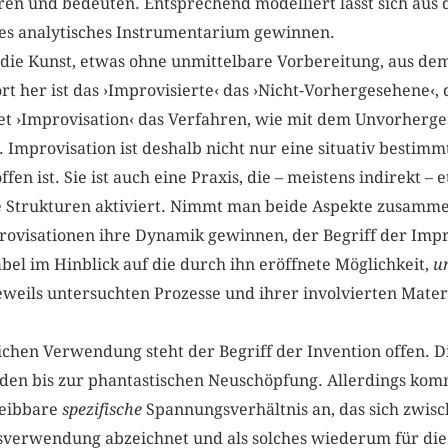
ren und bedeuten. Entsprechend modelliert lässt sich aus 
es analytisches Instrumentarium gewinnen.
 die Kunst, etwas ohne unmittelbare Vorbereitung, aus de
t her ist das ›Improvisierte‹ das ›Nicht-Vorhergesehene‹,
net ›Improvisation‹ das Verfahren, wie mit dem Unvorherg
provisation ist deshalb nicht nur eine situativ bestimmt
en ist. Sie ist auch eine Praxis, die – meistens indirekt – e
Strukturen aktiviert. Nimmt man beide Aspekte zusammen,
rovisationen ihre Dynamik gewinnen, der Begriff der Imp
bel im Hinblick auf die durch ihn eröffnete Möglichkeit,
u
weils untersuchten Prozesse und ihrer involvierten Mater
eichen Verwendung steht der Begriff der Invention offen.
den bis zur phantastischen Neuschöpfung. Allerdings komm
reibbare
spezifische
Spannungsverhältnis an, das sich zwis
sverwendung abzeichnet und als solches wiederum für die