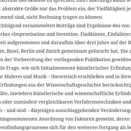
ektivität des Geistes« zu sprechen, führt allerdings kaum w
 abstrakte Größe nur das Problem ein, der Vielfältigkeit je
mend sind, nicht Rechnung tragen zu können.
chfolgend versammelten Beiträge sind Ergebnisse des von
rkes »Improvisation und Invention. Findkünste, Einfallst
beit aufgenommen und daraufhin über drei Jahre auf der B
im, Basel, Berlin und Zürich gemeinsam geforscht hat. Die
m der Vorbereitung der vorliegenden Publikation gewidm
e Frage, wie sich Initialmomente künstlerischer Erfindun
ur Malerei und Musik – theoretisch erschließen und in ihr
 Erfindungen aus der Wissenschaftsgeschichte berücksichti
ellte, inwiefern künstlerische und wissenschaftliche Erfin
 oder zumindest vergleichbaren Verfahrenstechniken und
 – und sind – diejenigen ausschlaggebenden Veränderungen
en hingenommenen Anordnung von Faktoren gemeint, deren
deenfindungsprozesses sich für den weiteren Fortgang als 