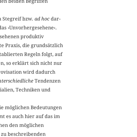
den beiden Begriffen
m Stegreif bzw.
ad hoc
dar-
 das ›Unvorhergesehene‹.
esehenen produktiv
e Praxis, die grundsätzlich
tablierten Regeln folgt, auf
 so erklärt sich nicht nur
rovisation wird dadurch
nterschiedliche
Tendenzen
ialien, Techniken und
 Die möglichen Bedeutungen
t es auch hier auf das im
chen den möglichen
 zu beschreibenden