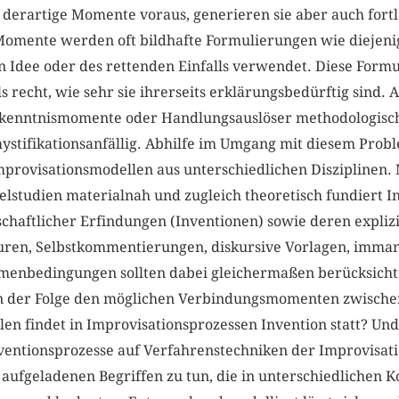
 derartige Momente voraus, generieren sie aber auch fort
Momente werden oft bildhafte Formulierungen wie diejen
en Idee oder des rettenden Einfalls verwendet. Diese For
s recht, wie sehr sie ihrerseits erklärungsbedürftig sind. 
rkenntnismomente oder Handlungsauslöser methodologisch
ystifikationsanfällig. Abhilfe im Umgang mit diesem Prob
provisationsmodellen aus unterschiedlichen Disziplinen. M
elstudien materialnah und zugleich theoretisch fundiert 
chaftlicher Erfindungen (Inventionen) sowie deren explizi
uren, Selbstkommentierungen, diskursive Vorlagen, immane
menbedingungen sollten dabei gleichermaßen berücksicht
in der Folge den möglichen Verbindungsmomenten zwische
len findet in Improvisationsprozessen Invention statt? Un
entionsprozesse auf Verfahrenstechniken der Improvisatio
h aufgeladenen Begriffen zu tun, die in unterschiedlichen