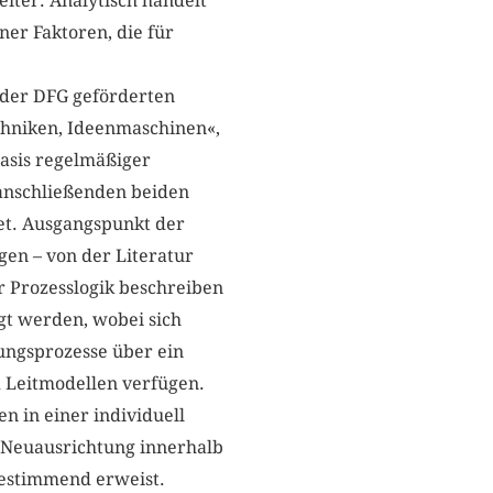
eiter. Analytisch handelt
ner Faktoren, die für
 der DFG geförderten
echniken, Ideenmaschinen«,
asis regelmäßiger
 anschließenden beiden
et. Ausgangspunkt der
gen – von der Literatur
er Prozesslogik beschreiben
gt werden, wobei sich
dungsprozesse über ein
 Leitmodellen verfügen.
 in einer individuell
 Neuausrichtung innerhalb
bestimmend erweist.