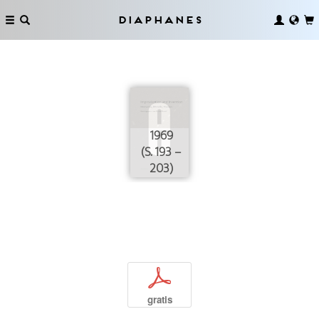
Diaphanes
1969
(S. 193 –
203)
p
gratis