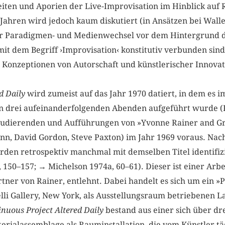
iten und Aporien der Live-Improvisation im Hinblick auf 
Jahren wird jedoch kaum diskutiert (in Ansätzen bei Walle
er Paradigmen- und Medienwechsel vor dem Hintergrund 
it dem Begriff ›Improvisation‹ konstitutiv verbunden sind
 Konzeptionen von Autorschaft und künstlerischer Innovat
d Daily
wird zumeist auf das Jahr 1970 datiert, in dem es
n drei aufeinanderfolgenden Abenden aufgeführt wurde (
udierenden und Aufführungen von »Yvonne Rainer and Gr
unn, David Gordon, Steve Paxton) im Jahr 1969 voraus. Nac
erden retrospektiv manchmal mit demselben Titel identifiz
 150–157; → Michelson 1974a, 60–61). Dieser ist einer Arbe
ner von Rainer, entlehnt. Dabei handelt es sich um ein »P
elli Gallery, New York, als Ausstellungsraum betriebenen 
nuous Project Altered Daily
bestand aus einer sich über d
rialassemblage als Rauminstallation, die vom Künstler tä