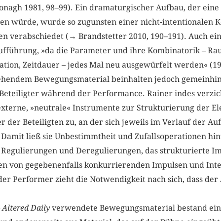
nagh 1981, 98–99). Ein dramaturgischer Aufbau, der eine
en würde, wurde so zugunsten einer nicht-intentionalen 
n verabschiedet (→ Brandstetter 2010, 190–191). Auch ei
Aufführung, »da die Parameter und ihre Kombinatorik – Ra
ation, Zeitdauer – jedes Mal neu ausgewürfelt werden« (19
hendem Bewegungsmaterial beinhalten jedoch gemeinhin
Beteiligter während der Performance. Rainer indes verzic
externe, »neutrale« Instrumente zur Strukturierung der E
r der Beteiligten zu, an der sich jeweils im Verlauf der 
Damit ließ sie Unbestimmtheit und Zufallsoperationen hin
 Regulierungen und Deregulierungen, das strukturierte I
en von gegebenenfalls konkurrierenden Impulsen und Inte
er Performer zieht die Notwendigkeit nach sich, dass der
 Altered Daily
verwendete Bewegungsmaterial bestand einer