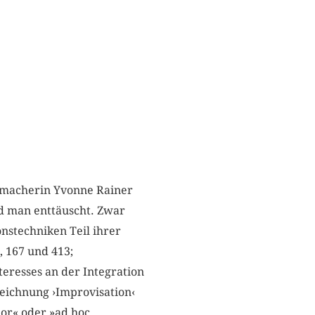
memacherin Yvonne Rainer
d man enttäuscht. Zwar
onstechniken Teil ihrer
, 167 und 413;
eresses an der Integration
eichnung ›Improvisation‹
ior« oder »ad hoc