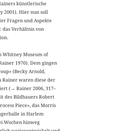
Rainers künstlerische
y 2001). Hier nun soll
der Fragen und Aspekte
: das Verhältnis von
ion.
 im Whitney Museum of
Rainer 1970). Dem gingen
oup« (Becky Arnold,
h Rainer waren diese der
iert (→ Rainer 2006, 317–
it des Bildhauers Robert
rocess Piece«, das Morris
Lagerhalle in Harlem
rei Wochen hinweg
glich weiterentwickelt und