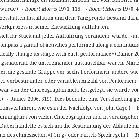
t wurde (→
Robert Morris
1971, 116; →
Robert Morris
1970, 4
zesshaften Installation und dem Tanzprojekt bestand darin
erkprozess in seiner Entwicklung aufführten.
sich ihr Stück mit jeder Aufführung verändern würde: »an
ompass a gamut of activities performed along a continuum
tically change its shape with each performance« (Rainer 20
ngsmaterial, die untereinander austauschbar waren. Manc
gten die gesamte Gruppe von sechs Performern, andere w
ner vorbestimmten oder variablen Anzahl von Performern
 war von der Choreographin nicht festgelegt, sie wurde vo
(→ Rainer 2006, 319). Dies bedeutet eine Verschiebung 
ionsverfahren, wie es in der Nachfolge von John Cage (→ 
unningham von vielen Choreographen und in vorausgehen
abei handelte es sich um die Bestimmung der Abläufe mit
atz des chinesischen »I Ging« oder mittels Spielregeln (→
T