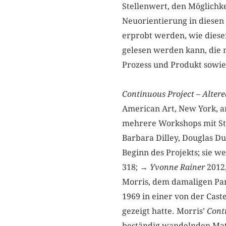
Stellenwert, den Möglichke
Neuorientierung in diesen 
erprobt werden, wie dies
gelesen werden kann, die m
Prozess und Produkt sowie
Continuous Project – Altere
American Art, New York, a
mehrere Workshops mit St
Barbara Dilley, Douglas D
Beginn des Projekts; sie w
318; →
Yvonne Rainer
2012,
Morris, dem damaligen Part
1969 in einer von der Cast
gezeigt hatte. Morris’
Conti
beständig wandelnden Mate