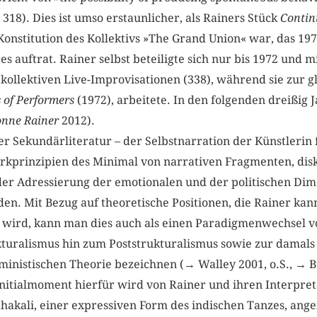
 318). Dies ist umso erstaunlicher, als Rainers Stück
Contin
 Konstitution des Kollektivs »The Grand Union« war, das 19
 auftrat. Rainer selbst beteiligte sich nur bis 1972 und
kollektiven Live-Improvisationen (338), während sie zur g
 of Performers
(1972), arbeitete. In den folgenden dreißig J
nne Rainer
2012).
r Sekundärliteratur – der Selbstnarration der Künstlerin f
erkprinzipien des Minimal von narrativen Fragmenten, dis
er Adressierung der emotionalen und der politischen Dim
en. Mit Bezug auf theoretische Positionen, die Rainer kan
rt wird, kann man dies auch als einen Paradigmenwechsel v
uralismus hin zum Poststrukturalismus sowie zur damals 
ministischen Theorie bezeichnen (→ Walley 2001, o.S., → 
Initialmoment hierfür wird von Rainer und ihren Interpret
hakali, einer expressiven Form des indischen Tanzes, ang