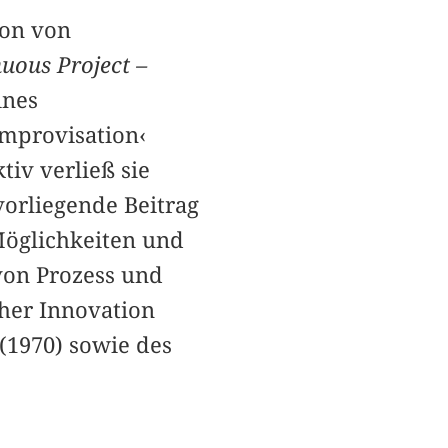
ion von
uous Project –
ines
Improvisation‹
tiv verließ sie
orliegende Beitrag
Möglichkeiten und
 von Prozess und
her Innovation
(1970) sowie des