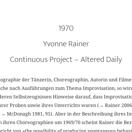
1970
Yvonne Rainer
Continuous Project – Altered Daily
iographie der Tänzerin, Choreographin, Autorin und Fil
uche nach Ausführungen zum Thema Improvisation, so wir
nderen Selbstzeugnissen Hinweise darauf, dass Improvisati
hrer Proben sowie ihres Unterrichts waren (→ Rainer 2006
 → McDonagh 1981, 95). Aber in der Beschreibung ihres Int
ihren Choreographien um 1969/70 scheint Rainer die Bez
richt von »the possibility of producing spontaneous behav