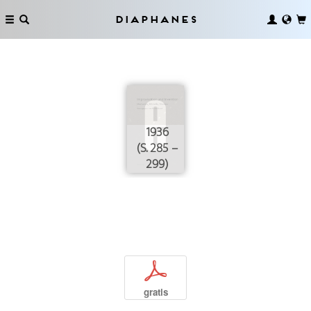
Diaphanes
1936
(S. 285 –
299)
p
gratis