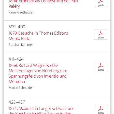
1894. Erfinden als Lebensform bei Paul
p
Valéry
gratis
Karin Krauthausen
399–409
1878. Besuche in Thomas Edisons
p
Menlo Park
gratis
Stephan Kammer
411–424
1868. Richard Wagners »Die
p
Meistersinger von Nürnberg« im
gratis
Spannungsfeld von Inventio und
Memoria
Martin Schneider
425–437
1834. Maximilian Langenschwarz und
p
die Kunst, sich selber Steine in den
gratis