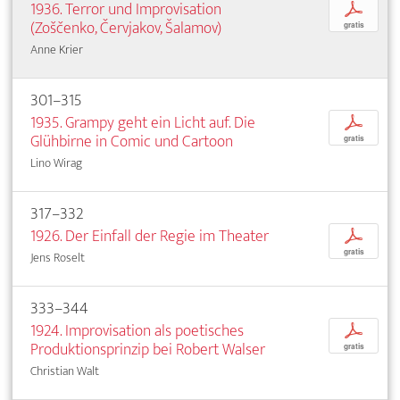
1936. Terror und Improvisation
p
(Zoščenko, Červjakov, Šalamov)
gratis
Anne Krier
301–315
1935. Grampy geht ein Licht auf. Die
p
Glühbirne in Comic und Cartoon
gratis
Lino Wirag
317–332
1926. Der Einfall der Regie im Theater
p
gratis
Jens Roselt
333–344
1924. Improvisation als poetisches
p
Produktionsprinzip bei Robert Walser
gratis
Christian Walt