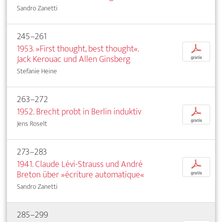
Sandro Zanetti
245–261
1953. »First thought, best thought«.
p
Jack Kerouac und Allen Ginsberg
gratis
Stefanie Heine
263–272
1952. Brecht probt in Berlin induktiv
p
gratis
Jens Roselt
273–283
1941. Claude Lévi-Strauss und André
p
Breton über »écriture automatique«
gratis
Sandro Zanetti
285–299