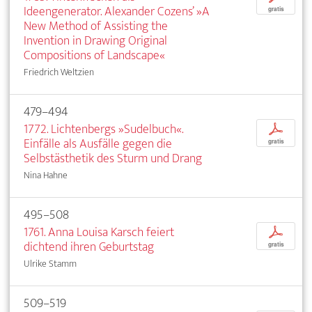
Ideengenerator. Alexander Cozens’ »A
gratis
New Method of Assisting the
Invention in Drawing Original
Compositions of Landscape«
Friedrich Weltzien
479–494
1772. Lichtenbergs »Sudelbuch«.
p
Einfälle als Ausfälle gegen die
gratis
Selbstästhetik des Sturm und Drang
Nina Hahne
495–508
1761. Anna Louisa Karsch feiert
p
dichtend ihren Geburtstag
gratis
Ulrike Stamm
509–519