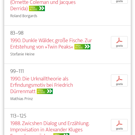
(Ornette Coleman und Jacques
gratis
Derrida)
OPEN
ACCESS
Roland Borgards
83–98
1990. Dunkle Wälder, große Fische. Zur
p
Entstehung von »Twin Peaks«
OPEN
gratis
ACCESS
Stefanie Heine
99–111
1990. Die Urknalltheorie als
p
Erfindungsmotiv bei Friedrich
gratis
Dürrenmatt
OPEN
ACCESS
Mathias Prinz
113–125
1988. Zwicshen Dialog und Erzählung.
p
Improvisation in Alexander Kluges
gratis
OPEN