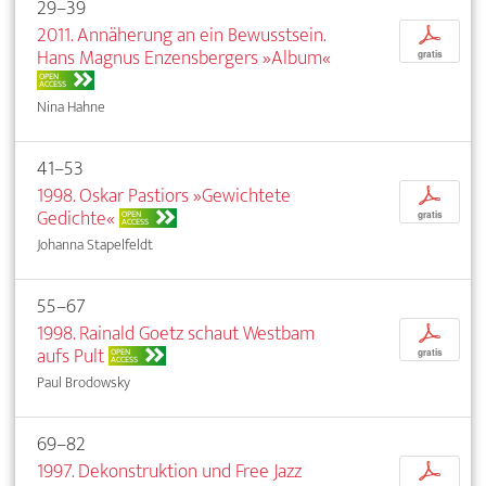
29–39
2011. Annäherung an ein Bewusstsein.
p
Hans Magnus Enzensbergers »Album«
gratis
OPEN
ACCESS
Nina Hahne
41–53
1998. Oskar Pastiors »Gewichtete
p
Gedichte«
OPEN
gratis
ACCESS
Johanna Stapelfeldt
55–67
1998. Rainald Goetz schaut Westbam
p
aufs Pult
OPEN
gratis
ACCESS
Paul Brodowsky
69–82
1997. Dekonstruktion und Free Jazz
p