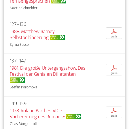
Fernsehgesprächen
ACCESS
Martin Schneider
127–136
1988. Matthew Barney.
p
Selbstbehinderung
OPEN
gratis
ACCESS
Sylvia Sasse
137–147
1981. Die große Untergangsshow. Das
p
Festival der Genialen Dilletanten
gratis
OPEN
ACCESS
Stefan Porombka
149–159
1978. Roland Barthes. »Die
p
Vorbereitung des Romans«
OPEN
gratis
ACCESS
Claas Morgenroth