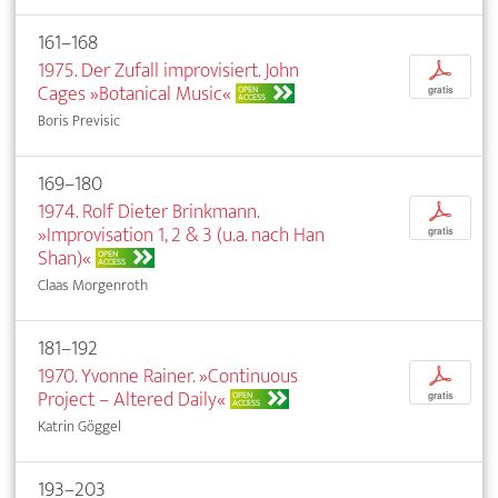
161–168
1975. Der Zufall improvisiert. John
p
Cages »Botanical Music«
OPEN
gratis
ACCESS
Boris Previsic
169–180
1974. Rolf Dieter Brinkmann.
p
»Improvisation 1, 2 & 3 (u.a. nach Han
gratis
Shan)«
OPEN
ACCESS
Claas Morgenroth
181–192
1970. Yvonne Rainer. »Continuous
p
Project – Altered Daily«
OPEN
gratis
ACCESS
Katrin Göggel
193–203