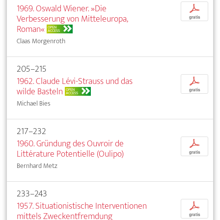
1969. Oswald Wiener. »Die
p
Verbesserung von Mitteleuropa,
gratis
Roman«
OPEN
ACCESS
Claas Morgenroth
205–215
1962. Claude Lévi-Strauss und das
p
wilde Basteln
OPEN
gratis
ACCESS
Michael Bies
217–232
1960. Gründung des Ouvroir de
p
Littérature Potentielle (Oulipo)
gratis
Bernhard Metz
233–243
1957. Situationistische Interventionen
p
mittels Zweckentfremdung
gratis