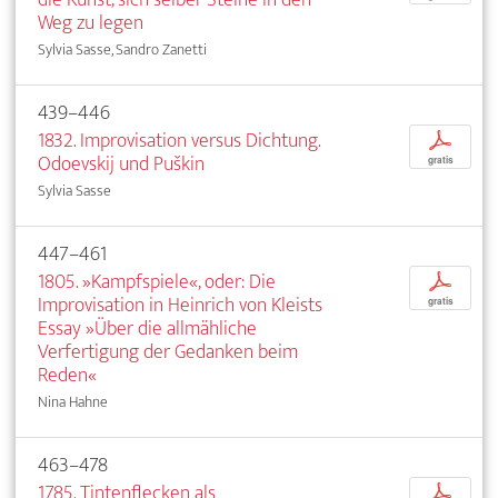
Weg zu legen
Sylvia Sasse, Sandro Zanetti
439–446
1832. Improvisation versus Dichtung.
p
Odoevskij und Puškin
gratis
Sylvia Sasse
447–461
1805. »Kampfspiele«, oder: Die
p
Improvisation in Heinrich von Kleists
gratis
Essay »Über die allmähliche
Verfertigung der Gedanken beim
Reden«
Nina Hahne
463–478
1785. Tintenflecken als
p