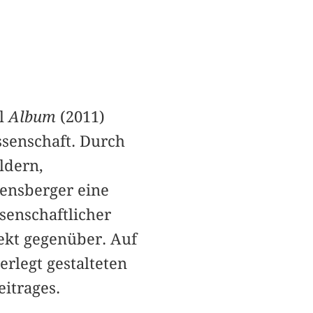
el
Album
(2011)
ssenschaft. Durch
ldern,
zensberger eine
senschaftlicher
ekt gegenüber. Auf
erlegt gestalteten
itrages.