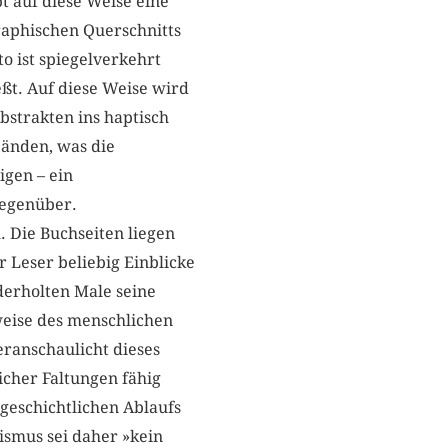
 auf diese Weise eine
raphischen Querschnitts
o ist spiegelverkehrt
ßt. Auf diese Weise wird
strakten ins haptisch
Händen, was die
igen – ein
gegenüber.
. Die Buchseiten liegen
 Leser beliebig Einblicke
derholten Male seine
sweise des menschlichen
eranschaulicht dieses
icher Faltungen fähig
 geschichtlichen Ablaufs
ismus sei daher »kein