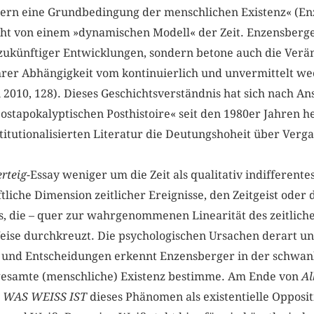
ern eine Grundbedingung der menschlichen Existenz« (Enz
t von einem »dynamischen Modell« der Zeit. Enzensberger
 zukünftiger Entwicklungen, sondern betone auch die Verän
rer Abhängigkeit vom kontinuierlich und unvermittelt w
010, 128). Dieses Geschichtsverständnis hat sich nach Ans
ostapokalyptischen Posthistoire« seit den 1980er Jahren 
titutionalisierten Literatur die Deutungshoheit über Verg
erteig
-Essay weniger um die Zeit als qualitativ indifferent
tliche Dimension zeitlicher Ereignisse, den Zeitgeist oder 
es, die – quer zur wahrgenommenen Linearität des zeitlich
eise durchkreuzt. Die psychologischen Ursachen derart 
 und Entscheidungen erkennt Enzensberger in der schwan
gesamte (menschliche) Existenz bestimme. Am Ende von
A
 WAS WEISS IST
dieses Phänomen als existentielle Oppos