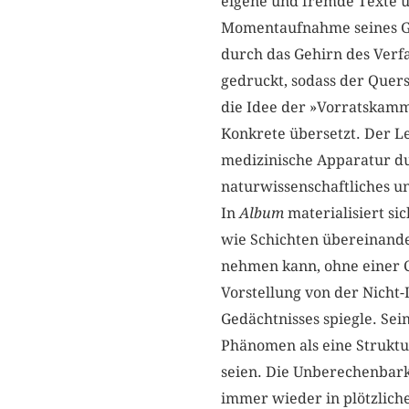
eigene und fremde Texte u
Momentaufnahme seines Ged
durch das Gehirn des Verfa
gedruckt, sodass der Quers
die Idee der »Vorratskamm
Konkrete übersetzt. Der Le
medizinische Apparatur du
naturwissenschaftliches un
In
Album
materialisiert sic
wie Schichten übereinander
nehmen kann, ohne einer C
Vorstellung von der Nicht-
Gedächtnisses spiegle. Se
Phänomen als eine Struktu
seien. Die Unberechenbarke
immer wieder in plötzlich