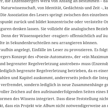
r, die Enzensbergers Werk von Anfang an bestimmen – das
 Naturwissenschaft, von Identität, Gedächtnis und Zeit –, kr
Die Assoziation des Lesers springt zwischen den einzelne
punkt zurück und bildet konzentrische oder verästelte O
iguren denken lassen. Sie vollzieht die analogischen Bezie
: Denn der Wissensspeicher ›reagiert‹ offensichtlich auf ä
lte in Sekundenbruchteilen neu arrangieren können.
aufhin angelegt, Einfälle im Leser zu provozieren. Es folg
rgers Konzept des »Poesie-Automaten«, der »ein Maximum 
nd begrenzter Regelverletzung anstreben« muss (Enzensbe
lediglich begrenzte Regelverletzung betrieben, da es einer
zahlen und Kapitel auskommt, andererseits jedoch die Integ
 verfremdet, sondern lediglich in neue Zusammenhänge ge
oller Zeichen auf den aufeinanderfolgenden Seiten eines B
ormen des Wissens integriert. Dass diese Feststellung nicht
t, dass ein Projekt wie
Album
nicht notwendigerweise an 