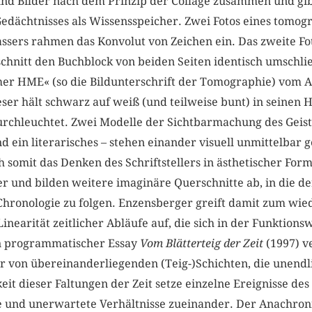
nd Bilder nach dem Prinzip der Collage zusammen und gibt
ächtnisses als Wissensspeicher. Zwei Fotos eines tomog
ssers rahmen das Konvolut von Zeichen ein. Das zweite Fot
chnitt den Buchblock von beiden Seiten identisch umschlie
er HME« (so die Bildunterschrift der Tomographie) vom Ab
ser hält schwarz auf weiß (und teilweise bunt) in seinen 
rchleuchtet. Zwei Modelle der Sichtbarmachung des Geist
d ein literarisches – stehen einander visuell unmittelbar 
h somit das Denken des Schriftstellers in ästhetischer Form
 und bilden weitere imaginäre Querschnitte ab, in die der
hronologie zu folgen. Enzensberger greift damit zum wie
Linearität zeitlicher Abläufe auf, die sich in der Funktion
in programmatischer Essay
Vom Blätterteig der Zeit
(1997) v
r von übereinanderliegenden (Teig-)Schichten, die unendl
it dieser Faltungen der Zeit setze einzelne Ereignisse des
e und unerwartete Verhältnisse zueinander. Der Anachron