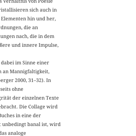
 Verhältnis von Poesie
istallisieren sich auch in
n Elementen hin und her,
rdnungen, die an
hungen nach, die in dem
ußere und innere Impulse,
t dabei im Sinne einer
an Mannigfaltigkeit,
rger 2000, 31–32). In
seits ohne
rität der einzelnen Texte
bracht. Die Collage wird
uches in eine der
 unbedingt banal ist, wird
das analoge