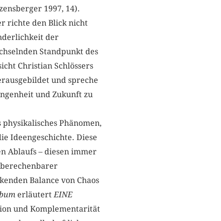
ensberger 1997, 14).
 richte den Blick nicht
derlichkeit der
echselnden Standpunkt des
icht Christian Schlössers
herausgebildet und spreche
angenheit und Zukunft zu
es physikalisches Phänomen,
die Ideengeschichte. Diese
en Ablaufs – diesen immer
unberechenbarer
kenden Balance von Chaos
lbum
erläutert
EINE
ition und Komplementarität