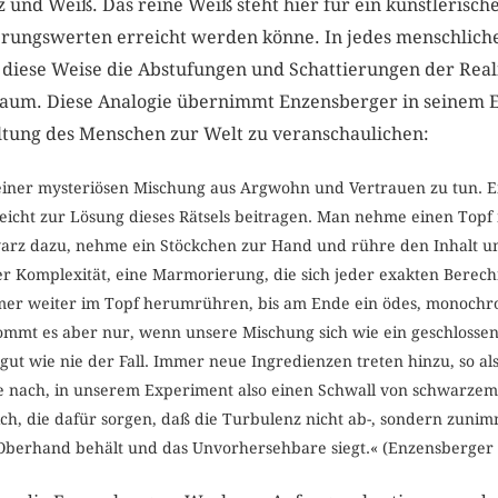
 und Weiß. Das reine Weiß steht hier für ein künstlerische
äherungswerten erreicht werden könne. In jedes menschlich
diese Weise die Abstufungen und Schattierungen der Reali
um. Diese Analogie übernimmt Enzensberger in seinem 
altung des Menschen zur Welt zu veranschaulichen:
 einer mysteriösen Mischung aus Argwohn und Vertrauen zu tun. E
eicht zur Lösung dieses Rätsels beitragen. Man nehme einen Topf 
arz dazu, nehme ein Stöckchen zur Hand und rühre den Inhalt um.
 Komplexität, eine Marmorierung, die sich jeder exakten Berech
mer weiter im Topf herumrühren, bis am Ende ein ödes, monoch
mmt es aber nur, wenn unsere Mischung sich wie ein geschlossen
so gut wie nie der Fall. Immer neue Ingredienzen treten hinzu, so a
 nach, in unserem Experiment also einen Schwall von schwarze
ich, die dafür sorgen, daß die Turbulenz nicht ab-, sondern zunim
Oberhand behält und das Unvorhersehbare siegt.« (Enzensberger 