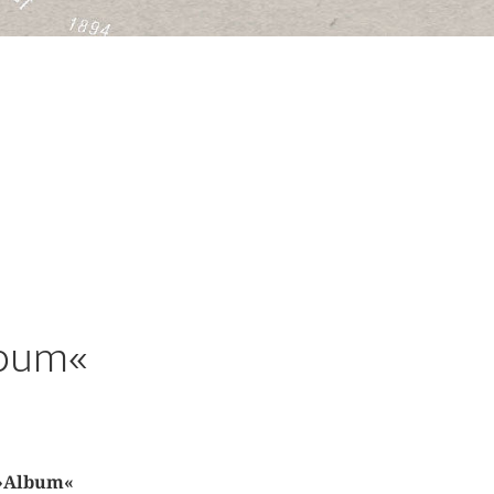
lbum«
 »Album«