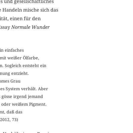
s und gesellschaftliches
e Handeln mische sich das
tät, einen für den
Essay
Normale Wunder
in einfaches
mit weißer Ölfarbe,
 Sogleich entsteht ein
nung entzieht.
romes Grau
es System verhält. Aber
ls gösse irgend jemand
m oder weißem Pigment.
mt, daß das
2012, 73)