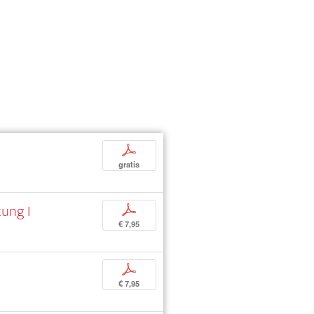
p
gratis
tung I
p
€ 7,95
p
€ 7,95