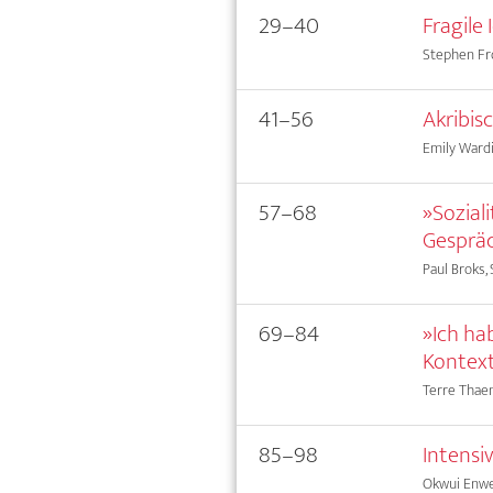
29–40
Fragile
Stephen Fr
41–56
Akribis
Emily Wardi
57–68
»Soziali
Gespräc
Paul Broks, 
69–84
»Ich ha
Kontext
Terre Thae
85–98
Intensi
Okwui Enw