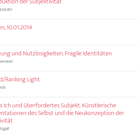
duktion der Subjektivität
zzarato
, 10.01.2014
ung und Nutzlosigkeiten. Fragile Identitäten
akemeier
d/Ranking Light
ards
es Ich und überfordertes Subjekt. Künstlerische
ntationen des Selbst und die Neukonzeption der
ivität
tzgall