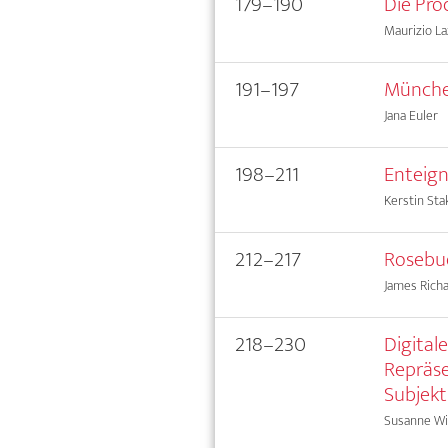
179–190
Die Pro
Maurizio La
191–197
München
Jana Euler
198–211
Enteign
Kerstin St
212–217
Rosebu
James Rich
218–230
Digital
Repräse
Subjekt
Susanne Wi