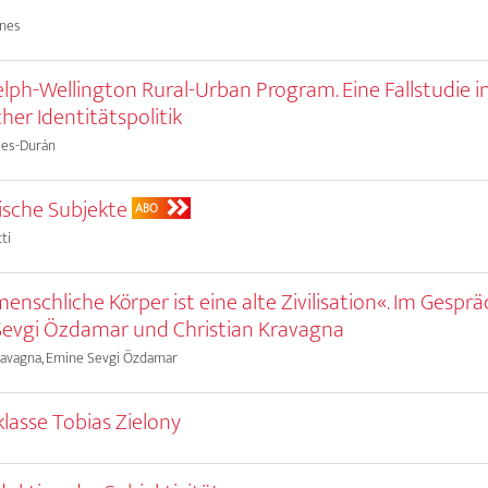
ones
lph-Wellington Rural-Urban Program. Eine Fallstudie i
her Identitätspolitik
les-Durán
sche Subjekte
ABO
ti
menschliche Körper ist eine alte Zivilisation«. Im Gespr
evgi Özdamar und Christian Kravagna
Kravagna, Emine Sevgi Özdamar
klasse Tobias Zielony