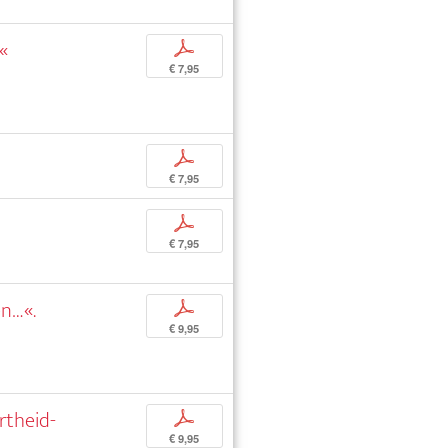
ß«
p
€ 7,95
p
€ 7,95
p
€ 7,95
en…«.
p
€ 9,95
rtheid-
p
€ 9,95