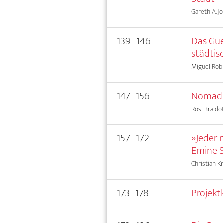
Gareth A. J
139–146
Das Gue
städtisc
Miguel Rob
147–156
Nomadi
Rosi Braidot
157–172
»Jeder 
Emine S
Christian 
173–178
Projekt