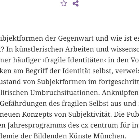
Subjektformen der Gegenwart und wie ist e
t? In künstlerischen Arbeiten und wissens
er häufiger ›fragile Identitäten‹ in den V
iken am Begriff der Identität selbst, verwe
ustand von Subjektformen im fortgeschrit
olitischen Umbruchsituationen. Anknüpfend
efährdungen des fragilen Selbst aus und 
 neuen Konzepts von Subjektivität. Die Publ
en Jahresprogramms des cx centrum für int
ademie der Bildenden Künste München.