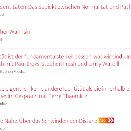
 Identitäten. Das Subjekt zwischen Normalität und Pat
osh
cher Wahnsinn
ll
tät ist der fundamentalste Teil dessen, was wir sind«. I
h mit Paul Broks, Stephen Frosh und Emily Wardill
Stephen Frosh, ...
be eigentlich keine andere Identität als die innerhalb e
s«. Im Gespräch mit Terre Thaemlitz
mlitz
ve Nähe. Über das Schwinden der Distanz
ABO
ezor