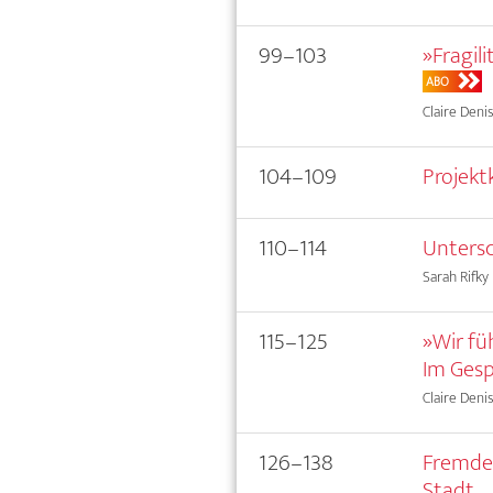
99–103
»Fragili
ABO
Claire Deni
104–109
Projektk
110–114
Untersc
Sarah Rifky
115–125
»Wir fü
Im Gesp
Claire Denis
126–138
Fremde,
Stadt