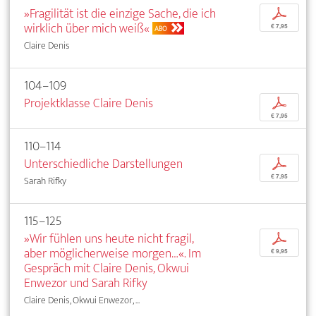
»Fragilität ist die einzige Sache, die ich
p
wirklich über mich weiß«
€ 7,95
ABO
Claire Denis
104–109
Projektklasse Claire Denis
p
€ 7,95
110–114
Unterschiedliche Darstellungen
p
€ 7,95
Sarah Rifky
115–125
»Wir fühlen uns heute nicht fragil,
p
aber möglicherweise morgen…«. Im
€ 9,95
Gespräch mit Claire Denis, Okwui
Enwezor und Sarah Rifky
Claire Denis, Okwui Enwezor, ...