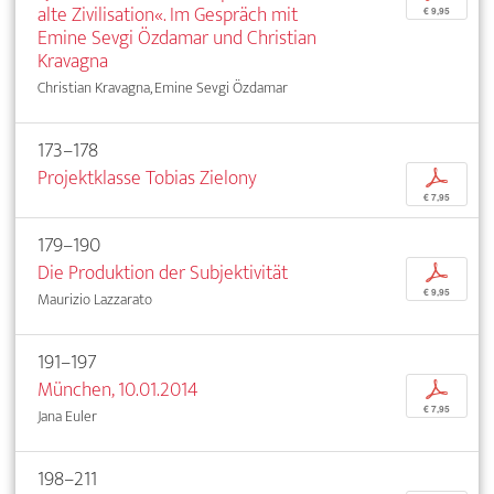
alte Zivilisation«. Im Gespräch mit
€ 9,95
Emine Sevgi Özdamar und Christian
Kravagna
Christian Kravagna, Emine Sevgi Özdamar
173–178
Projektklasse Tobias Zielony
p
€ 7,95
179–190
Die Produktion der Subjektivität
p
€ 9,95
Maurizio Lazzarato
191–197
München, 10.01.2014
p
€ 7,95
Jana Euler
198–211