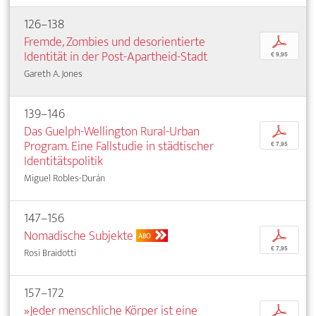
126–138
Fremde, Zombies und desorientierte
p
Identität in der Post-Apartheid-Stadt
€ 9,95
Gareth A. Jones
139–146
Das Guelph-Wellington Rural-Urban
p
Program. Eine Fallstudie in städtischer
€ 7,95
Identitätspolitik
Miguel Robles-Durán
147–156
Nomadische Subjekte
p
ABO
€ 7,95
Rosi Braidotti
157–172
»Jeder menschliche Körper ist eine
p