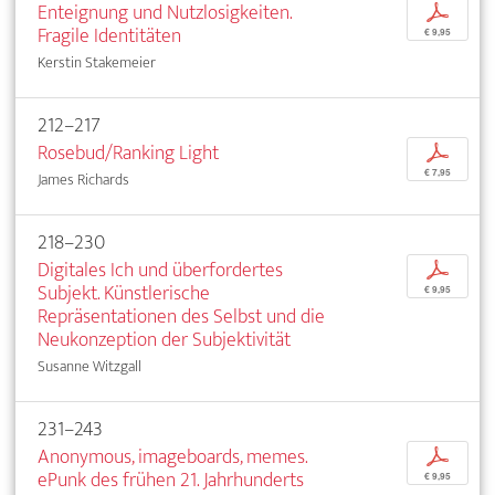
Enteignung und Nutzlosigkeiten.
p
Fragile Identitäten
€ 9,95
Kerstin Stakemeier
212–217
Rosebud/Ranking Light
p
€ 7,95
James Richards
218–230
Digitales Ich und überfordertes
p
Subjekt. Künstlerische
€ 9,95
Repräsentationen des Selbst und die
Neukonzeption der Subjektivität
Susanne Witzgall
231–243
Anonymous, imageboards, memes.
p
ePunk des frühen 21. Jahrhunderts
€ 9,95