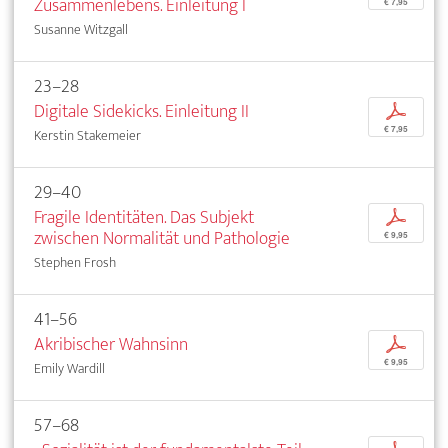
Zusammenlebens. Einleitung I
€ 7,95
Susanne Witzgall
23–28
Digitale Sidekicks. Einleitung II
p
€ 7,95
Kerstin Stakemeier
29–40
Fragile Identitäten. Das Subjekt
p
zwischen Normalität und Pathologie
€ 9,95
Stephen Frosh
41–56
Akribischer Wahnsinn
p
€ 9,95
Emily Wardill
57–68