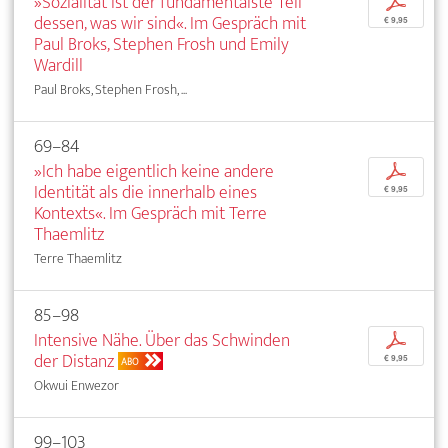
»Sozialität ist der fundamentalste Teil
p
dessen, was wir sind«. Im Gespräch mit
€ 9,95
Paul Broks, Stephen Frosh und Emily
Wardill
Paul Broks, Stephen Frosh, ...
69–84
»Ich habe eigentlich keine andere
p
Identität als die innerhalb eines
€ 9,95
Kontexts«. Im Gespräch mit Terre
Thaemlitz
Terre Thaemlitz
85–98
Intensive Nähe. Über das Schwinden
p
der Distanz
€ 9,95
ABO
Okwui Enwezor
99–103