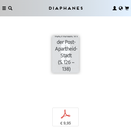
Fremde,
Diaphanes
Zombies
und
desorientierte
Identität in
der Post-
Apartheid-
Stadt
(S. 126 –
138)
p
€ 9,95