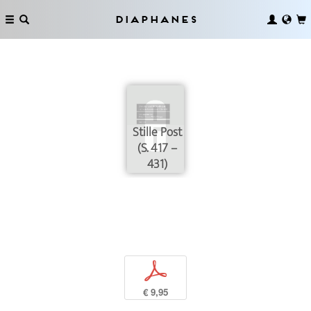
Diaphanes
Stille Post
(S. 417 –
431)
p
€ 9,95