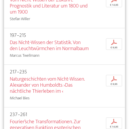
Prognostik und Literatur um 1800 und
€ 14,95
um 1900
Stefan Willer
197–215
Das Nicht-Wissen der Statistik. Von
p
den Leuchtwürmchen im Normalbaum
€ 9,95
Marcus Twellmann
217–235
Naturgeschichten vom Nicht-Wissen.
p
Alexander von Humboldts ›Das
€ 9,95
nächtliche Thierleben im ‹
Michael Bies
237–261
Fourier’sche Transformationen. Zur
p
generativen Funktion esoterischen
€ 14,95