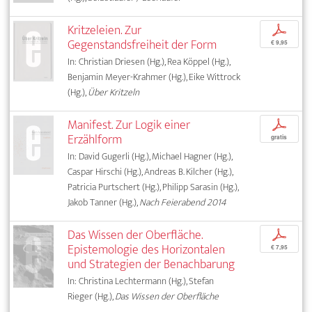
Kritzeleien. Zur
p
Gegenstandsfreiheit der Form
€ 9,95
In: Christian Driesen (Hg.), Rea Köppel (Hg.),
Benjamin Meyer-Krahmer (Hg.), Eike Wittrock
(Hg.),
Über Kritzeln
Manifest. Zur Logik einer
p
Erzählform
gratis
In: David Gugerli (Hg.), Michael Hagner (Hg.),
Caspar Hirschi (Hg.), Andreas B. Kilcher (Hg.),
Patricia Purtschert (Hg.), Philipp Sarasin (Hg.),
Jakob Tanner (Hg.),
Nach Feierabend 2014
Das Wissen der Oberfläche.
p
Epistemologie des Horizontalen
€ 7,95
und Strategien der Benachbarung
In: Christina Lechtermann (Hg.), Stefan
Rieger (Hg.),
Das Wissen der Oberfläche