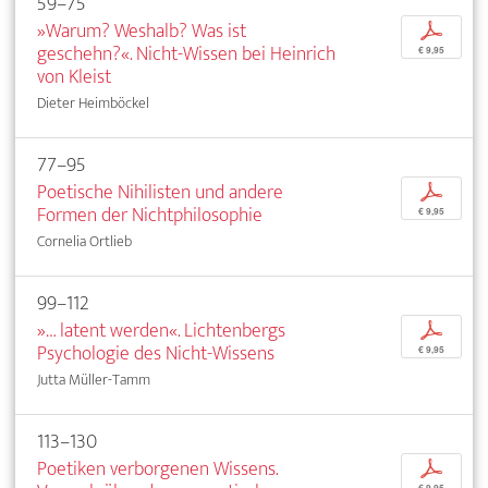
59–75
»Warum? Weshalb? Was ist
p
geschehn?«. Nicht-Wissen bei Heinrich
€ 9,95
von Kleist
Dieter Heimböckel
77–95
Poetische Nihilisten und andere
p
Formen der Nichtphilosophie
€ 9,95
Cornelia Ortlieb
99–112
»… latent werden«. Lichtenbergs
p
Psychologie des Nicht-Wissens
€ 9,95
Jutta Müller-Tamm
113–130
Poetiken verborgenen Wissens.
p
€ 9,95