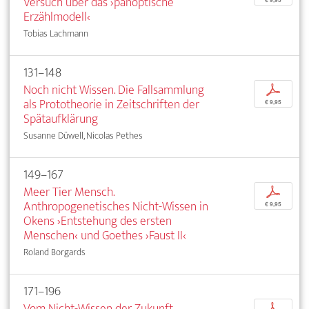
Versuch über das ›panoptische
Erzählmodell‹
Tobias Lachmann
131–148
Noch nicht Wissen. Die Fallsammlung
p
als Prototheorie in Zeitschriften der
€ 9,95
Spätaufklärung
Susanne Düwell, Nicolas Pethes
149–167
Meer Tier Mensch.
p
Anthropogenetisches Nicht-Wissen in
€ 9,95
Okens ›Entstehung des ersten
Menschen‹ und Goethes ›Faust II‹
Roland Borgards
171–196
Vom Nicht-Wissen der Zukunft.
p