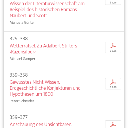
Wissen der Literaturwissenschaft am
€ 9,95
Beispiel des historischen Romans –
Naubert und Scott
Manuela Günter
325–338
Wetterrätsel. Zu Adalbert Stifters
p
›Kazensilber‹
€ 9,95
Michael Gamper
339–358
Gewusstes Nicht-Wissen.
p
Erdgeschichtliche Konjekturen und
€ 9,95
Hypothesen um 1800
Peter Schnyder
359–377
Anschauung des Unsichtbaren.
p