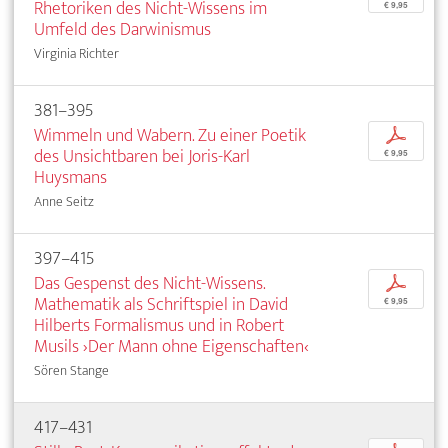
Rhetoriken des Nicht-Wissens im
€ 9,95
Umfeld des Darwinismus
Virginia Richter
381–395
Wimmeln und Wabern. Zu einer Poetik
p
des Unsichtbaren bei Joris-Karl
€ 9,95
Huysmans
Anne Seitz
397–415
Das Gespenst des Nicht-Wissens.
p
Mathematik als Schriftspiel in David
€ 9,95
Hilberts Formalismus und in Robert
Musils ›Der Mann ohne Eigenschaften‹
Sören Stange
417–431