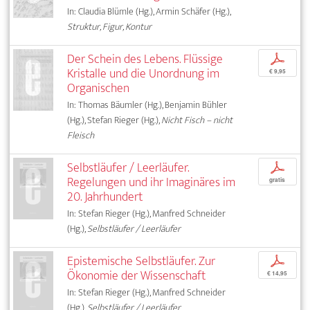
In: Claudia Blümle (Hg.), Armin Schäfer (Hg.),
Struktur, Figur, Kontur
Der Schein des Lebens. Flüssige
p
Kristalle und die Unordnung im
€ 9,95
Organischen
In: Thomas Bäumler (Hg.), Benjamin Bühler
(Hg.), Stefan Rieger (Hg.),
Nicht Fisch – nicht
Fleisch
Selbstläufer / Leerläufer.
p
Regelungen und ihr Imaginäres im
gratis
20. Jahrhundert
In: Stefan Rieger (Hg.), Manfred Schneider
(Hg.),
Selbstläufer / Leerläufer
Epistemische Selbstläufer. Zur
p
Ökonomie der Wissenschaft
€ 14,95
In: Stefan Rieger (Hg.), Manfred Schneider
(Hg.),
Selbstläufer / Leerläufer