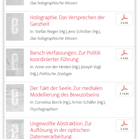
Das holographische Wissen
Holographie. Das Versprechen der
p
Ganzheit
€ 9,95
In: Stefan Rieger (Hg.), Jens Schröter (Hg.),
Das holographische Wissen
Barsch-Verfassungen. Zur Politik
p
koordinierter Führung
€ 9,95
In: Anne von der Heiden (Hg.), Joseph Vogl
(Hg.),
Politische Zoologie
Der Takt der Seele. Zur medialen
p
Modellierung des Bewusstseins
€ 14,95
In: Cornelius Borck (Hg.), Armin Schäfer (Hg.),
Psychographien
Ungewollte Abstraktion. Zur
p
Auflösung in der optischen
€ 9,95
Datenverarbeitung