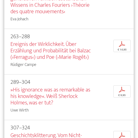
Wissens in Charles Fouriers ›Théorie
des quatre mouvements‹
Eva Johach
263–288
Ereignis der Wirklichkeit. Über
p
Erzählung und Probabilität bei Balzac
€ 14,95
(›Ferragus‹) und Poe (›Marie Rogêt‹)
Rüdiger Campe
289–304
»His ignorance was as remarkable as
p
his knowledge«. Weiß Sherlock
€ 9,95
Holmes, was er tut?
Uwe Wirth
307–324
Geschichtsklitterung. Vom Nicht-
p