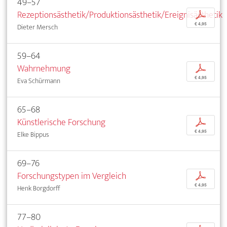
49–57
Rezeptionsästhetik/Produktionsästhetik/Ereignisästhetik
p
€ 4,95
Dieter Mersch
59–64
Wahrnehmung
p
€ 4,95
Eva Schürmann
65–68
Künstlerische Forschung
p
€ 4,95
Elke Bippus
69–76
Forschungstypen im Vergleich
p
€ 4,95
Henk Borgdorff
77–80