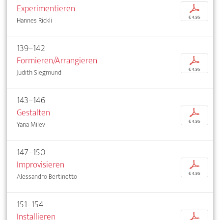
Experimentieren
p
€ 4,95
Hannes Rickli
139–142
Formieren/Arrangieren
p
€ 4,95
Judith Siegmund
143–146
Gestalten
p
€ 4,95
Yana Milev
147–150
Improvisieren
p
€ 4,95
Alessandro Bertinetto
151–154
Installieren
p