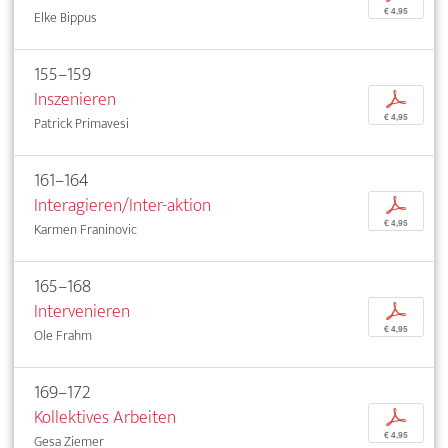
€ 4,95
Elke Bippus
155–159
Inszenieren
p
€ 4,95
Patrick Primavesi
161–164
Interagieren/Inter-aktion
p
€ 4,95
Karmen Franinovic
165–168
Intervenieren
p
€ 4,95
Ole Frahm
169–172
Kollektives Arbeiten
p
€ 4,95
Gesa Ziemer