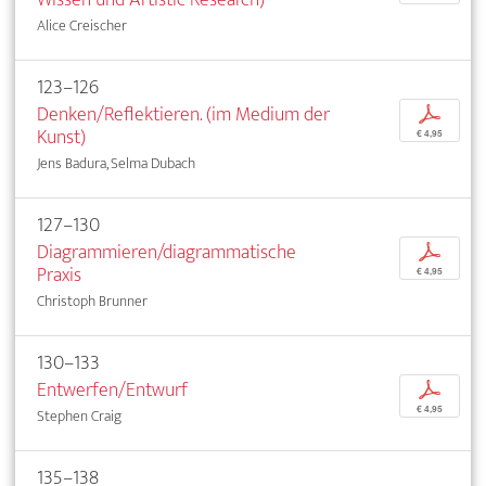
Alice Creischer
123–126
Denken/Reflektieren. (im Medium der
p
Kunst)
€ 4,95
Jens Badura, Selma Dubach
127–130
Diagrammieren/diagrammatische
p
Praxis
€ 4,95
Christoph Brunner
130–133
Entwerfen/Entwurf
p
€ 4,95
Stephen Craig
135–138