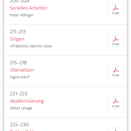
205–209
Serielles Arbeiten
p
€ 4,95
Peter Ablinger
211–213
Singen
p
€ 4,95
Ulf Bästlein, Valentin Gloor
215–218
Übersetzen
p
€ 4,95
Sigrid Adorf
221–223
Akademisierung
p
€ 4,95
Dieter Lesage
225–230