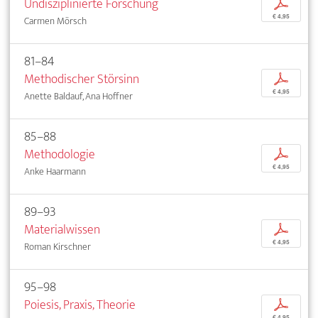
Undisziplinierte Forschung
p
€ 4,95
Carmen Mörsch
81–84
Methodischer Störsinn
p
€ 4,95
Anette Baldauf, Ana Hoffner
85–88
Methodologie
p
€ 4,95
Anke Haarmann
89–93
Materialwissen
p
€ 4,95
Roman Kirschner
95–98
Poiesis, Praxis, Theorie
p
€ 4,95