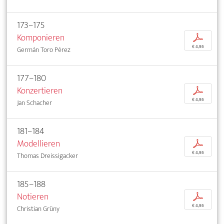
173–175
Komponieren
p
€ 4,95
Germán Toro Pérez
177–180
Konzertieren
p
€ 4,95
Jan Schacher
181–184
Modellieren
p
€ 4,95
Thomas Dreissigacker
185–188
Notieren
p
€ 4,95
Christian Grüny