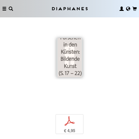
Diaphanes
Forschen
in den
Künsten:
Bildende
Kunst
(S. 17 – 22)
p
€ 4,95