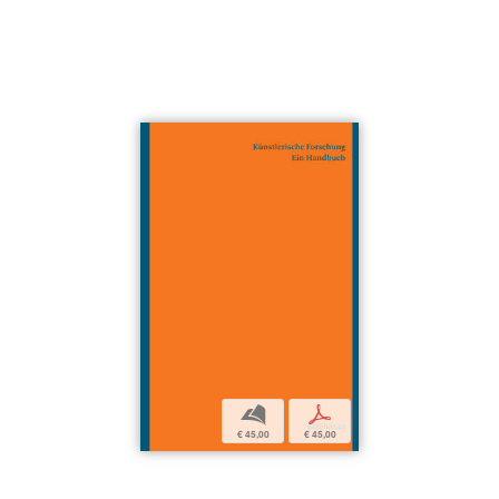
b
p
€ 45,00
€ 45,00