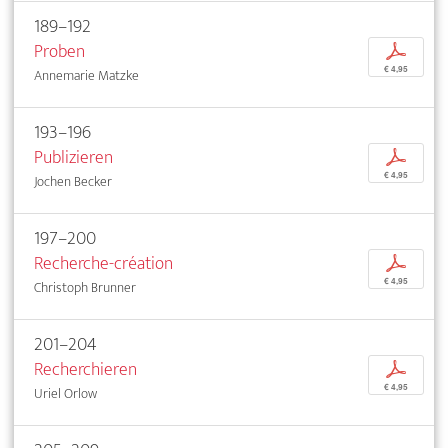
189–192
Proben
p
€ 4,95
Annemarie Matzke
193–196
Publizieren
p
€ 4,95
Jochen Becker
197–200
Recherche-création
p
€ 4,95
Christoph Brunner
201–204
Recherchieren
p
€ 4,95
Uriel Orlow