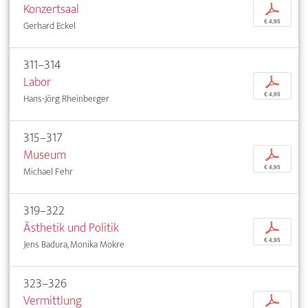
Konzertsaal
p
€ 4,95
Gerhard Eckel
311–314
Labor
p
€ 4,95
Hans-Jörg Rheinberger
315–317
Museum
p
€ 4,95
Michael Fehr
319–322
Ästhetik und Politik
p
€ 4,95
Jens Badura, Monika Mokre
323–326
Vermittlung
p