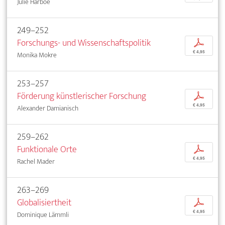
Julie Harboe
249–252
Forschungs- und Wissenschaftspolitik
p
€ 4,95
Monika Mokre
253–257
Förderung künstlerischer Forschung
p
€ 4,95
Alexander Damianisch
259–262
Funktionale Orte
p
€ 4,95
Rachel Mader
263–269
Globalisiertheit
p
€ 4,95
Dominique Lämmli