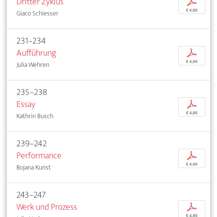
Dritter Zyklus
p
€ 4,95
Giaco Schiesser
231–234
Aufführung
p
€ 4,95
Julia Wehren
235–238
Essay
p
€ 4,95
Kathrin Busch
239–242
Performance
p
€ 4,95
Bojana Kunst
243–247
Werk und Prozess
p
€ 4,95