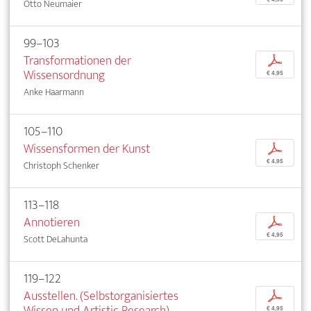
Otto Neumaier
99–103
Transformationen der
p
Wissensordnung
€ 4,95
Anke Haarmann
105–110
Wissensformen der Kunst
p
€ 4,95
Christoph Schenker
113–118
Annotieren
p
€ 4,95
Scott DeLahunta
119–122
Ausstellen. (Selbstorganisiertes
p
Wissen und Artistic Research)
€ 4,95