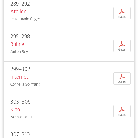
289–292
Atelier
p
€ 4,95
Peter Radelfinger
295–298
Bühne
p
€ 4,95
Anton Rey
299–302
Internet
p
€ 4,95
Cornelia Sollfrank
303–306
Kino
p
€ 4,95
Michaela Ott
307–310