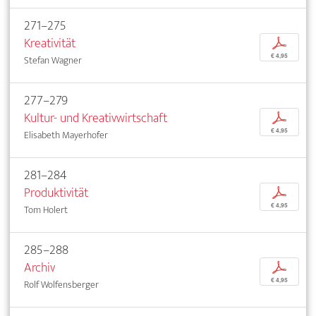
271–275
Kreativität
p
€ 4,95
Stefan Wagner
277–279
Kultur- und Kreativwirtschaft
p
€ 4,95
Elisabeth Mayerhofer
281–284
Produktivität
p
€ 4,95
Tom Holert
285–288
Archiv
p
€ 4,95
Rolf Wolfensberger