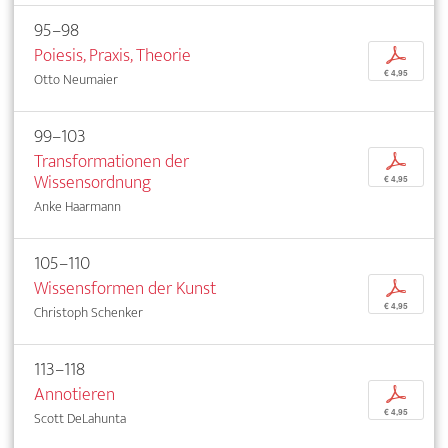
95–98
Poiesis, Praxis, Theorie
p
€ 4,95
Otto Neumaier
99–103
Transformationen der
p
Wissensordnung
€ 4,95
Anke Haarmann
105–110
Wissensformen der Kunst
p
€ 4,95
Christoph Schenker
113–118
Annotieren
p
€ 4,95
Scott DeLahunta