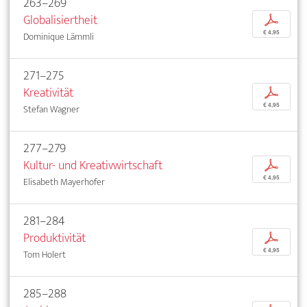
263–269
Globalisiertheit
p
€ 4,95
Dominique Lämmli
271–275
Kreativität
p
€ 4,95
Stefan Wagner
277–279
Kultur- und Kreativwirtschaft
p
€ 4,95
Elisabeth Mayerhofer
281–284
Produktivität
p
€ 4,95
Tom Holert
285–288