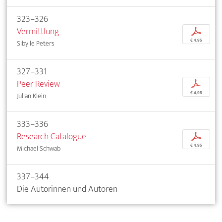
323–326
Vermittlung
p
€ 4,95
Sibylle Peters
327–331
Peer Review
p
€ 4,95
Julian Klein
333–336
Research Catalogue
p
€ 4,95
Michael Schwab
337–344
Die Autorinnen und Autoren