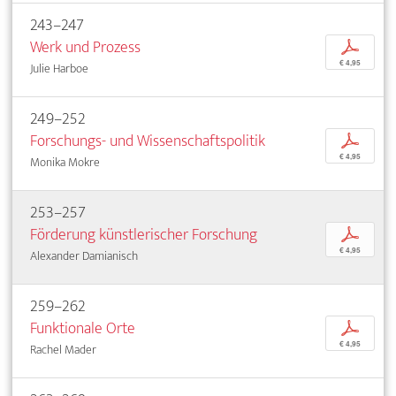
243–247
Werk und Prozess
p
€ 4,95
Julie Harboe
249–252
Forschungs- und Wissenschaftspolitik
p
€ 4,95
Monika Mokre
253–257
Förderung künstlerischer Forschung
p
€ 4,95
Alexander Damianisch
259–262
Funktionale Orte
p
€ 4,95
Rachel Mader