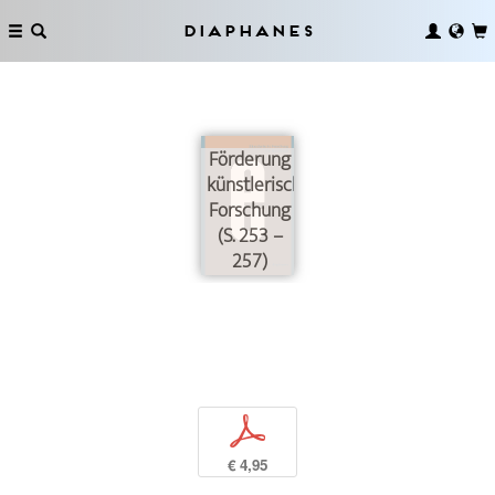
Diaphanes
Förderung
künstlerischer
Forschung
(S. 253 –
257)
p
€ 4,95