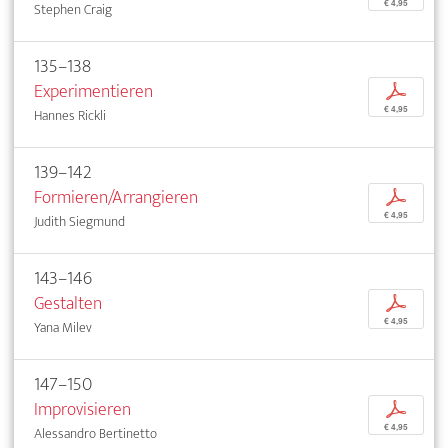
€ 4,95
Stephen Craig
135–138
Experimentieren
p
€ 4,95
Hannes Rickli
139–142
Formieren/Arrangieren
p
€ 4,95
Judith Siegmund
143–146
Gestalten
p
€ 4,95
Yana Milev
147–150
Improvisieren
p
€ 4,95
Alessandro Bertinetto