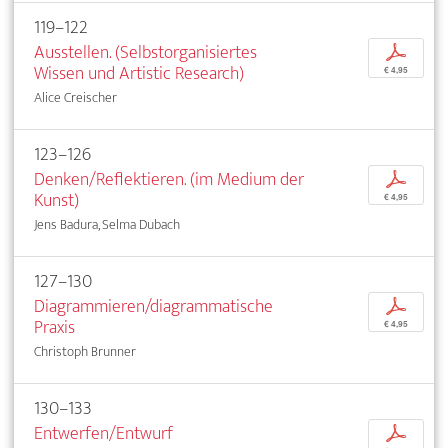
119–122
Ausstellen. (Selbstorganisiertes
p
Wissen und Artistic Research)
€ 4,95
Alice Creischer
123–126
Denken/Reflektieren. (im Medium der
p
Kunst)
€ 4,95
Jens Badura, Selma Dubach
127–130
Diagrammieren/diagrammatische
p
Praxis
€ 4,95
Christoph Brunner
130–133
Entwerfen/Entwurf
p