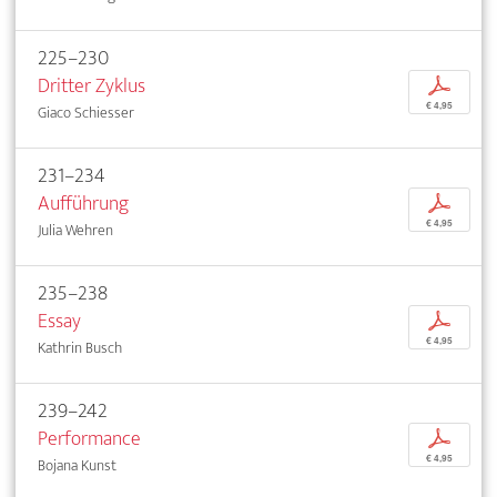
225–230
Dritter Zyklus
p
€ 4,95
Giaco Schiesser
231–234
Aufführung
p
€ 4,95
Julia Wehren
235–238
Essay
p
€ 4,95
Kathrin Busch
239–242
Performance
p
€ 4,95
Bojana Kunst