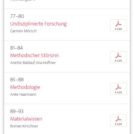
77–80
Undisziplinierte Forschung
p
€ 4,95
Carmen Mörsch
81–84
Methodischer Störsinn
p
€ 4,95
Anette Baldauf, Ana Hoffner
85–88
Methodologie
p
€ 4,95
Anke Haarmann
89–93
Materialwissen
p
€ 4,95
Roman Kirschner