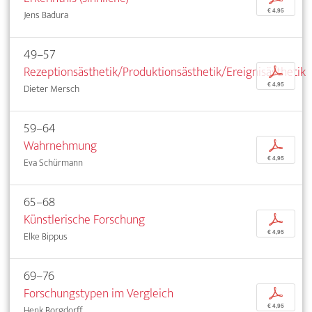
€ 4,95
Jens Badura
49–57
Rezeptionsästhetik/Produktionsästhetik/Ereignisästhetik
p
€ 4,95
Dieter Mersch
59–64
Wahrnehmung
p
€ 4,95
Eva Schürmann
65–68
Künstlerische Forschung
p
€ 4,95
Elke Bippus
69–76
Forschungstypen im Vergleich
p
€ 4,95
Henk Borgdorff