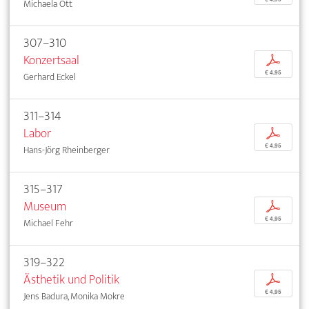
Michaela Ott
307–310
Konzertsaal
p
€ 4,95
Gerhard Eckel
311–314
Labor
p
€ 4,95
Hans-Jörg Rheinberger
315–317
Museum
p
€ 4,95
Michael Fehr
319–322
Ästhetik und Politik
p
€ 4,95
Jens Badura, Monika Mokre