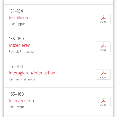
151–154
Installieren
p
€ 4,95
Elke Bippus
155–159
Inszenieren
p
€ 4,95
Patrick Primavesi
161–164
Interagieren/Inter-aktion
p
€ 4,95
Karmen Franinovic
165–168
Intervenieren
p
€ 4,95
Ole Frahm