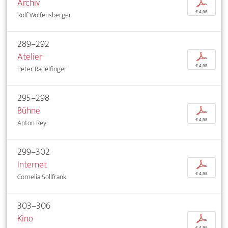
Archiv
p
€ 4,95
Rolf Wolfensberger
289–292
Atelier
p
€ 4,95
Peter Radelfinger
295–298
Bühne
p
€ 4,95
Anton Rey
299–302
Internet
p
€ 4,95
Cornelia Sollfrank
303–306
Kino
p
€ 4,95