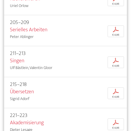
€ 4,95
Uriel Orlow
205–209
Serielles Arbeiten
p
€ 4,95
Peter Ablinger
211–213
Singen
p
€ 4,95
Ulf Bästlein, Valentin Gloor
215–218
Übersetzen
p
€ 4,95
Sigrid Adorf
221–223
Akademisierung
p
€ 4,95
Dieter Lesage