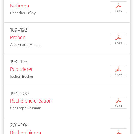
Notieren
p
€ 4,95
Christian Grüny
189–192
Proben
p
€ 4,95
Annemarie Matzke
193–196
Publizieren
p
€ 4,95
Jochen Becker
197–200
Recherche-création
p
€ 4,95
Christoph Brunner
201–204
Recherchieren
p