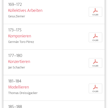
169–172
Kollektives Arbeiten
p
€ 4,95
Gesa Ziemer
173–175
Komponieren
p
€ 4,95
Germán Toro Pérez
177–180
Konzertieren
p
€ 4,95
Jan Schacher
181–184
Modellieren
p
€ 4,95
Thomas Dreissigacker
185–188