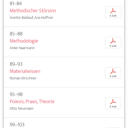
81–84
Methodischer Störsinn
p
€ 4,95
Anette Baldauf, Ana Hoffner
85–88
Methodologie
p
€ 4,95
Anke Haarmann
89–93
Materialwissen
p
€ 4,95
Roman Kirschner
95–98
Poiesis, Praxis, Theorie
p
€ 4,95
Otto Neumaier
99–103