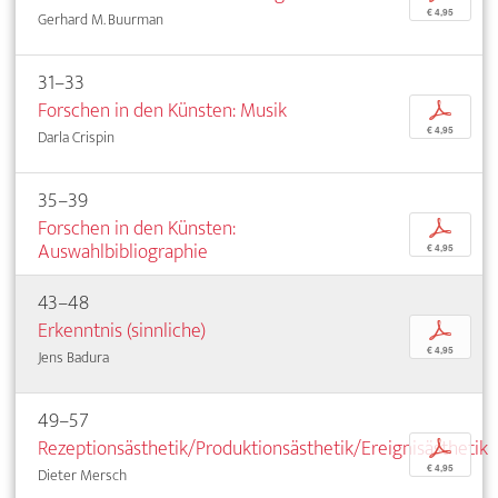
€ 4,95
Gerhard M. Buurman
31–33
Forschen in den Künsten: Musik
p
€ 4,95
Darla Crispin
35–39
Forschen in den Künsten:
p
Auswahlbibliographie
€ 4,95
43–48
Erkenntnis (sinnliche)
p
€ 4,95
Jens Badura
49–57
Rezeptionsästhetik/Produktionsästhetik/Ereignisästhetik
p
€ 4,95
Dieter Mersch