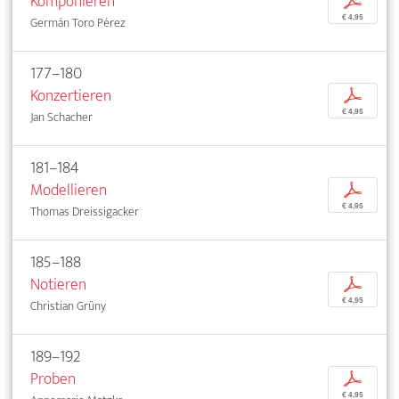
Komponieren
p
€ 4,95
Germán Toro Pérez
177–180
Konzertieren
p
€ 4,95
Jan Schacher
181–184
Modellieren
p
€ 4,95
Thomas Dreissigacker
185–188
Notieren
p
€ 4,95
Christian Grüny
189–192
Proben
p
€ 4,95