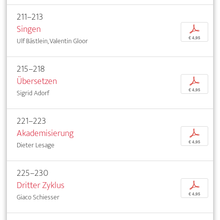
211–213
Singen
p
€ 4,95
Ulf Bästlein, Valentin Gloor
215–218
Übersetzen
p
€ 4,95
Sigrid Adorf
221–223
Akademisierung
p
€ 4,95
Dieter Lesage
225–230
Dritter Zyklus
p
€ 4,95
Giaco Schiesser