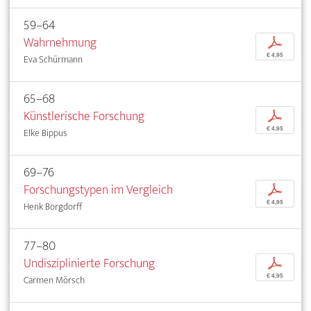
59–64
Wahrnehmung
p
€ 4,95
Eva Schürmann
65–68
Künstlerische Forschung
p
€ 4,95
Elke Bippus
69–76
Forschungstypen im Vergleich
p
€ 4,95
Henk Borgdorff
77–80
Undisziplinierte Forschung
p
€ 4,95
Carmen Mörsch