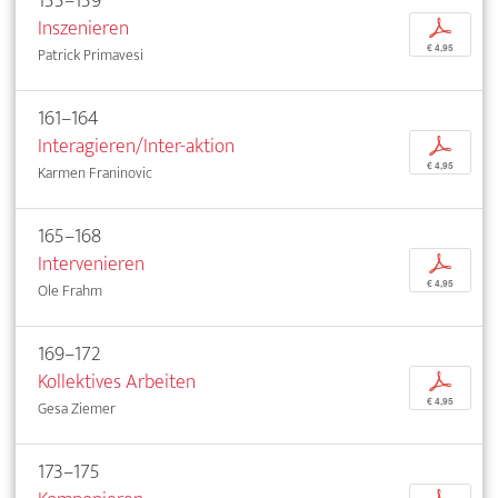
155–159
Inszenieren
p
€ 4,95
Patrick Primavesi
161–164
Interagieren/Inter-aktion
p
€ 4,95
Karmen Franinovic
165–168
Intervenieren
p
€ 4,95
Ole Frahm
169–172
Kollektives Arbeiten
p
€ 4,95
Gesa Ziemer
173–175