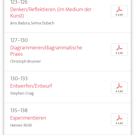
123–126
Denken/Reflektieren. (im Medium der
p
Kunst)
€ 4,95
Jens Badura, Selma Dubach
127–130
Diagrammieren/diagrammatische
p
Praxis
€ 4,95
Christoph Brunner
130–133
Entwerfen/Entwurf
p
€ 4,95
Stephen Craig
135–138
Experimentieren
p
€ 4,95
Hannes Rickli