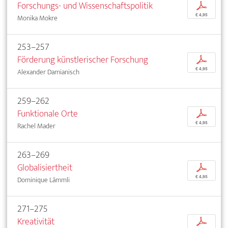
Forschungs- und Wissenschaftspolitik
p
€ 4,95
Monika Mokre
253–257
Förderung künstlerischer Forschung
p
€ 4,95
Alexander Damianisch
259–262
Funktionale Orte
p
€ 4,95
Rachel Mader
263–269
Globalisiertheit
p
€ 4,95
Dominique Lämmli
271–275
Kreativität
p