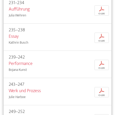
231–234
Aufführung
p
€ 4,95
Julia Wehren
235–238
Essay
p
€ 4,95
Kathrin Busch
239–242
Performance
p
€ 4,95
Bojana Kunst
243–247
Werk und Prozess
p
€ 4,95
Julie Harboe
249–252