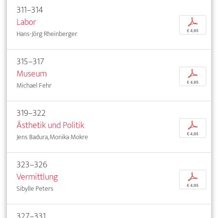
311–314
Labor
p
€ 4,95
Hans-Jörg Rheinberger
315–317
Museum
p
€ 4,95
Michael Fehr
319–322
Ästhetik und Politik
p
€ 4,95
Jens Badura, Monika Mokre
323–326
Vermittlung
p
€ 4,95
Sibylle Peters
327–331