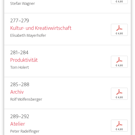
€ 4,95
Stefan Wagner
277–279
Kultur- und Kreativwirtschaft
p
€ 4,95
Elisabeth Mayerhofer
281–284
Produktivität
p
€ 4,95
Tom Holert
285–288
Archiv
p
€ 4,95
Rolf Wolfensberger
289–292
Atelier
p
€ 4,95
Peter Radelfinger