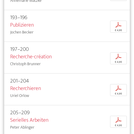
Annemarie Matzke
193–196
Publizieren
p
€ 4,95
Jochen Becker
197–200
Recherche-création
p
€ 4,95
Christoph Brunner
201–204
Recherchieren
p
€ 4,95
Uriel Orlow
205–209
Serielles Arbeiten
p
€ 4,95
Peter Ablinger