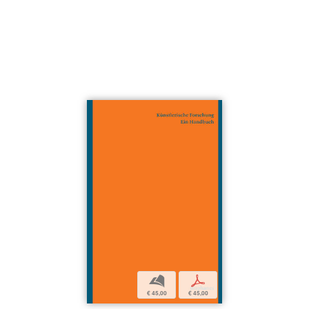
b
p
€ 45,00
€ 45,00