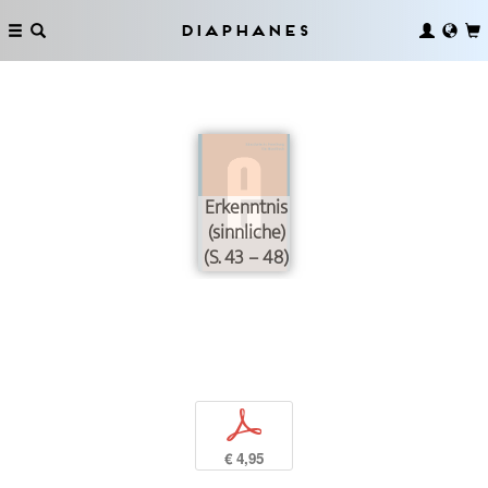
Diaphanes
Erkenntnis
(sinnliche)
(S. 43 – 48)
p
€ 4,95