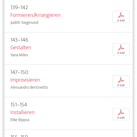
139–142
Formieren/Arrangieren
p
€ 4,95
Judith Siegmund
143–146
Gestalten
p
€ 4,95
Yana Milev
147–150
Improvisieren
p
€ 4,95
Alessandro Bertinetto
151–154
Installieren
p
€ 4,95
Elke Bippus