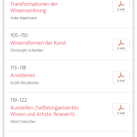
Transformationen der
p
Wissensordnung
€ 4,95
Anke Haarmann
105–110
Wissensformen der Kunst
p
€ 4,95
Christoph Schenker
113–118
Annotieren
p
€ 4,95
Scott DeLahunta
119–122
Ausstellen. (Selbstorganisiertes
p
Wissen und Artistic Research)
€ 4,95
Alice Creischer