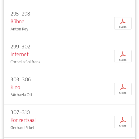
295–298
Bühne
p
€ 4,95
Anton Rey
299–302
Internet
p
€ 4,95
Cornelia Sollfrank
303–306
Kino
p
€ 4,95
Michaela Ott
307–310
Konzertsaal
p
€ 4,95
Gerhard Eckel