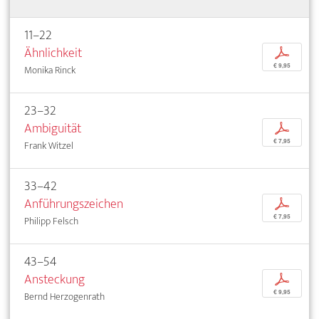
11–22
Ähnlichkeit
p
€ 9,95
Monika Rinck
23–32
Ambiguität
p
€ 7,95
Frank Witzel
33–42
Anführungszeichen
p
€ 7,95
Philipp Felsch
43–54
Ansteckung
p
€ 9,95
Bernd Herzogenrath