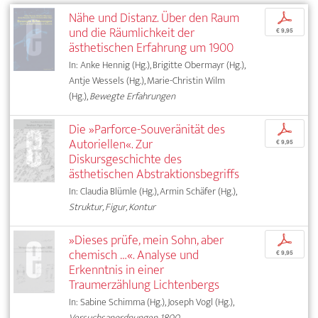
Nähe und Distanz. Über den Raum
p
und die Räumlichkeit der
€ 9,95
ästhetischen Erfahrung um 1900
In: Anke Hennig (Hg.), Brigitte Obermayr (Hg.),
Antje Wessels (Hg.), Marie-Christin Wilm
(Hg.),
Bewegte Erfahrungen
Die »Parforce-Souveränität des
p
Autoriellen«. Zur
€ 9,95
Diskursgeschichte des
ästhetischen Abstraktionsbegriffs
In: Claudia Blümle (Hg.), Armin Schäfer (Hg.),
Struktur, Figur, Kontur
»Dieses prüfe, mein Sohn, aber
p
chemisch …«. Analyse und
€ 9,95
Erkenntnis in einer
Traumerzählung Lichtenbergs
In: Sabine Schimma (Hg.), Joseph Vogl (Hg.),
Versuchsanordnungen 1800