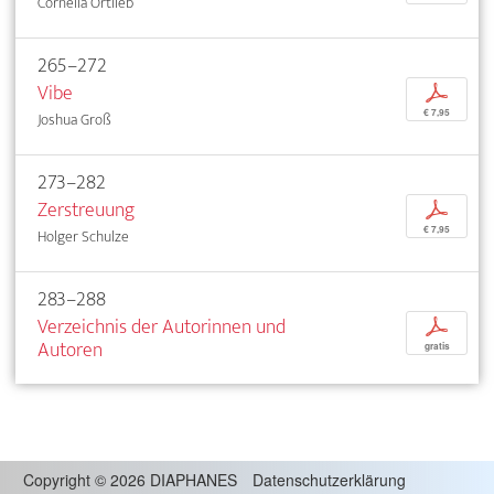
Cornelia Ortlieb
265–272
Vibe
p
€ 7,95
Joshua Groß
273–282
Zerstreuung
p
€ 7,95
Holger Schulze
283–288
Verzeichnis der Autorinnen und
p
Autoren
gratis
Copyright
©
2026 DIAPHANES
Datenschutzerklärung