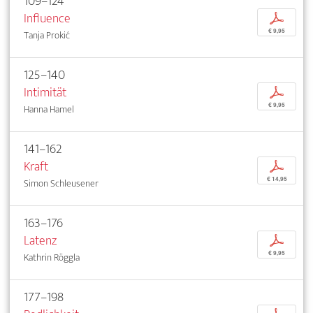
109–124
Influence
p
€ 9,95
Tanja Prokić
125–140
Intimität
p
€ 9,95
Hanna Hamel
141–162
Kraft
p
€ 14,95
Simon Schleusener
163–176
Latenz
p
€ 9,95
Kathrin Röggla
177–198