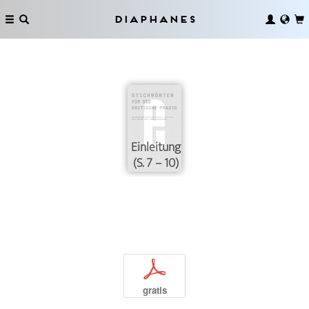
Diaphanes
Einleitung
(S. 7 – 10)
p
gratis