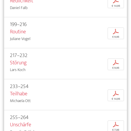
Redlichkeit
p
€ 14,95
Daniel Falb
199–216
Routine
p
€ 9,95
Juliane Vogel
217–232
Störung
p
€ 9,95
Lars Koch
233–254
Teilhabe
p
€ 14,95
Michaela Ott
255–264
Unschärfe
p
€ 7,95